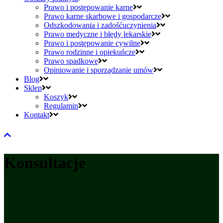
Prawo i postępowanie karne
Prawo karne skarbowe i gospodarcze
Odszkodowania i zadośćuczynienia
Prawo medyczne i błędy lekarskie
Prawo i postępowanie cywilne
Prawo rodzinne i opiekuńcze
Prawo spadkowe
Opiniowanie i sporządzanie umów
Blog
Sklep
Koszyk
Regulamin
Kontakt
Konsultacje