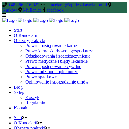
+48 886 316 827
kancelaria@agnieszkaswiatlon.pl
Kraków
Myślenice
facebook
Start
O Kancelarii
Obszary praktyki
Prawo i postępowanie karne
Prawo karne skarbowe i gospodarcze
Odszkodowania i zadośćuczynienia
Prawo medyczne i błędy lekarskie
Prawo i postępowanie cywilne
Prawo rodzinne i opiekuńcze
Prawo spadkowe
Opiniowanie i sporządzanie umów
Blog
Sklep
Koszyk
Regulamin
Kontakt
Start
O Kancelarii
Obszary praktyki