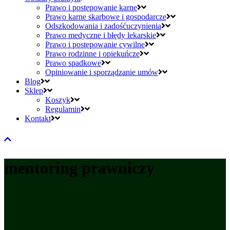
Prawo i postępowanie karne
Prawo karne skarbowe i gospodarcze
Odszkodowania i zadośćuczynienia
Prawo medyczne i błędy lekarskie
Prawo i postępowanie cywilne
Prawo rodzinne i opiekuńcze
Prawo spadkowe
Opiniowanie i sporządzanie umów
Blog
Sklep
Koszyk
Regulamin
Kontakt
mentoring prawniczy