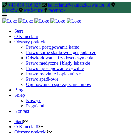
+48 886 316 827
kancelaria@agnieszkaswiatlon.pl
Kraków
Myślenice
facebook
Start
O Kancelarii
Obszary praktyki
Prawo i postępowanie karne
Prawo karne skarbowe i gospodarcze
Odszkodowania i zadośćuczynienia
Prawo medyczne i błędy lekarskie
Prawo i postępowanie cywilne
Prawo rodzinne i opiekuńcze
Prawo spadkowe
Opiniowanie i sporządzanie umów
Blog
Sklep
Koszyk
Regulamin
Kontakt
Start
O Kancelarii
Obszary praktyki