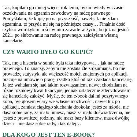
Tak, kupiłam go mniej więcej rok temu, byłam wtedy w czasie
oczekiwania na egzamin zawodowy na radcę prawnego.
Pomyślałam, że kupię go na przyszłość, nawet jak nie zdam
egzaminu, to przyda mi się na późniejsze czasy… Finalnie dość
szybko wdrożyłam treści w nim zawarte w życie, bo już na jesień
2021, po ślubowaniu na radcę prawnego, założyłam własną
kancelarię.
CZY WARTO BYŁO GO KUPIĆ?
Tak, moja historia w sumie była taka nietypowa… jak na radcę
prawnego. To znaczy, żebym nie została źle zrozumiana, bo nie
prowadzę statystyk, ale większość moich znajomych po aplikacji
pracuje na umowie o pracę, rzadko ktoś od razu zakłada kancelarię.
Ja też wahałam się nad takim rozwiązaniem, nawet chodziłam na
różne rozmowy kwalifikacyjne, jednak ostatecznie zdecydowałam
się kancelarię założyć. Myślę, że ten e-book dał mi pozytywnego
kopa, był głosem wiary we własne możliwości, nawet tuż po
aplikacji, zamiast ciągłego słuchania dookoła: jesteś za młoda, nie
dasz sobie rady, za mało umiesz, masz za mało doświadczenia, nie
jesteś z prawniczej rodziny, nie masz bazy klientów, masz dwójkę
dzieci – nie dasz sobie rady, i tak dalej…
DLA KOGO JEST TEN E-BOOK?