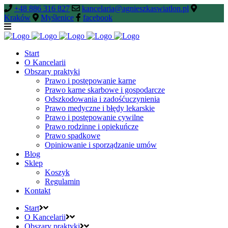
+48 886 316 827
kancelaria@agnieszkaswiatlon.pl
Kraków
Myślenice
facebook
Start
O Kancelarii
Obszary praktyki
Prawo i postępowanie karne
Prawo karne skarbowe i gospodarcze
Odszkodowania i zadośćuczynienia
Prawo medyczne i błędy lekarskie
Prawo i postępowanie cywilne
Prawo rodzinne i opiekuńcze
Prawo spadkowe
Opiniowanie i sporządzanie umów
Blog
Sklep
Koszyk
Regulamin
Kontakt
Start
O Kancelarii
Obszary praktyki