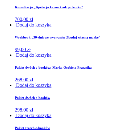
Konsultacja „Apelacja karna krok po kroku”
700,00
zł
Dodaj do koszyka
Workbook „30-dniowe wyzwanie: Zbuduj własną markę”
99,00
zł
Dodaj do koszyka
Pakiet dwóch e-booków: Marka Osobista Prawnika
268,00
zł
Dodaj do koszyka
Pakiet dwóch e-booków
298,00
zł
Dodaj do koszyka
Pakiet trzech e-booków