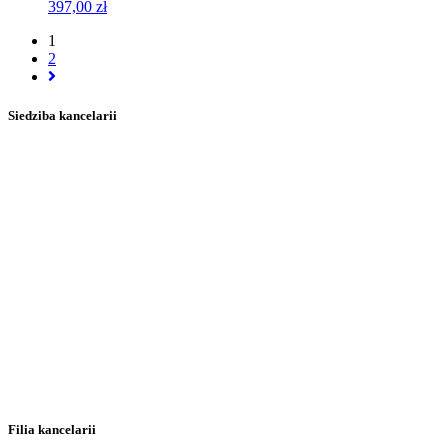
397,00
zł
1
2
Siedziba kancelarii
Filia kancelarii