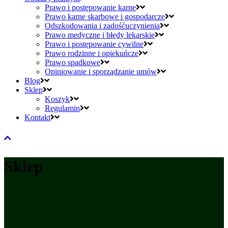
Prawo i postępowanie karne
Prawo karne skarbowe i gospodarcze
Odszkodowania i zadośćuczynienia
Prawo medyczne i błędy lekarskie
Prawo i postępowanie cywilne
Prawo rodzinne i opiekuńcze
Prawo spadkowe
Opiniowanie i sporządzanie umów
Blog
Sklep
Koszyk
Regulamin
Kontakt
Sklep