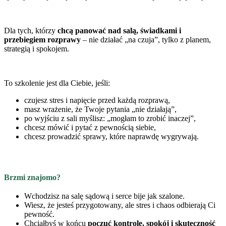
Dla tych, którzy
chcą panować nad salą, świadkami i
przebiegiem rozprawy
– nie działać „na czuja”, tylko z planem,
strategią i spokojem.
To szkolenie jest dla Ciebie, jeśli:
czujesz stres i napięcie przed każdą rozprawą,
masz wrażenie, że Twoje pytania „nie działają”,
po wyjściu z sali myślisz: „mogłam to zrobić inaczej”,
chcesz mówić i pytać z pewnością siebie,
chcesz prowadzić sprawy, które naprawdę wygrywają.
Brzmi znajomo?
Wchodzisz na salę sądową i serce bije jak szalone.
Wiesz, że jesteś przygotowany, ale stres i chaos odbierają Ci
pewność.
Chciałbyś w końcu
poczuć kontrolę, spokój i skuteczność