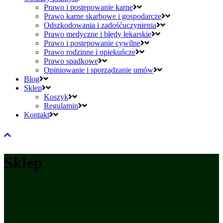
Prawo i postępowanie karne
Prawo karne skarbowe i gospodarcze
Odszkodowania i zadośćuczynienia
Prawo medyczne i błędy lekarskie
Prawo i postępowanie cywilne
Prawo rodzinne i opiekuńcze
Prawo spadkowe
Opiniowanie i sporządzanie umów
Blog
Sklep
Koszyk
Regulamin
Kontakt
Sklep