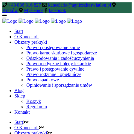
+48 886 316 827
kancelaria@agnieszkaswiatlon.pl
Kraków
Myślenice
facebook
Start
O Kancelarii
Obszary praktyki
Prawo i postępowanie karne
Prawo karne skarbowe i gospodarcze
Odszkodowania i zadośćuczynienia
Prawo medyczne i błędy lekarskie
Prawo i postępowanie cywilne
Prawo rodzinne i opiekuńcze
Prawo spadkowe
Opiniowanie i sporządzanie umów
Blog
Sklep
Koszyk
Regulamin
Kontakt
Start
O Kancelarii
Obszary praktyki