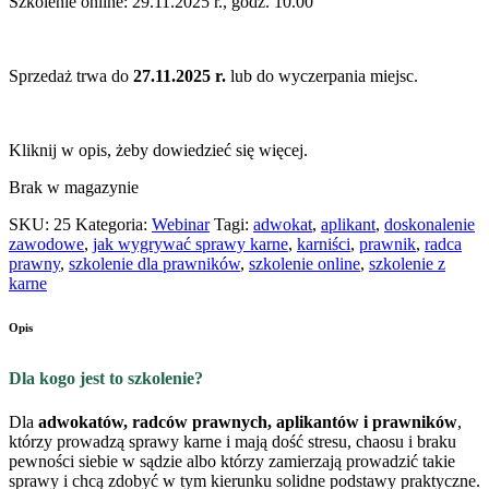
Szkolenie online: 29.11.2025 r., godz. 10.00
Sprzedaż trwa do
27.11.2025 r.
lub do wyczerpania miejsc.
Kliknij w opis, żeby dowiedzieć się więcej.
Brak w magazynie
SKU:
25
Kategoria:
Webinar
Tagi:
adwokat
,
aplikant
,
doskonalenie
zawodowe
,
jak wygrywać sprawy karne
,
karniści
,
prawnik
,
radca
prawny
,
szkolenie dla prawników
,
szkolenie online
,
szkolenie z
karne
Opis
Dla kogo jest to szkolenie?
Dla
adwokatów, radców prawnych, aplikantów i prawników
,
którzy prowadzą sprawy karne i mają dość stresu, chaosu i braku
pewności siebie w sądzie albo którzy zamierzają prowadzić takie
sprawy i chcą zdobyć w tym kierunku solidne podstawy praktyczne.