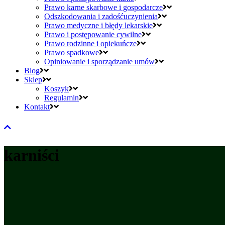
Prawo karne skarbowe i gospodarcze
Odszkodowania i zadośćuczynienia
Prawo medyczne i błędy lekarskie
Prawo i postępowanie cywilne
Prawo rodzinne i opiekuńcze
Prawo spadkowe
Opiniowanie i sporządzanie umów
Blog
Sklep
Koszyk
Regulamin
Kontakt
karniści