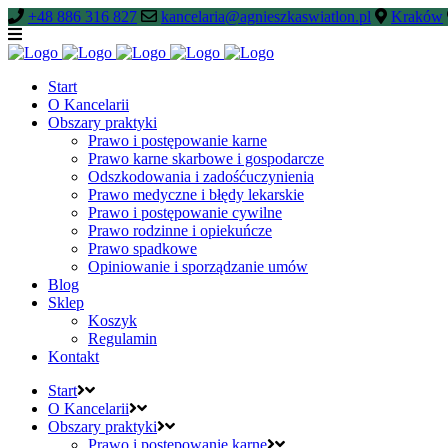
+48 886 316 827
kancelaria@agnieszkaswiatlon.pl
Kraków
Start
O Kancelarii
Obszary praktyki
Prawo i postępowanie karne
Prawo karne skarbowe i gospodarcze
Odszkodowania i zadośćuczynienia
Prawo medyczne i błędy lekarskie
Prawo i postępowanie cywilne
Prawo rodzinne i opiekuńcze
Prawo spadkowe
Opiniowanie i sporządzanie umów
Blog
Sklep
Koszyk
Regulamin
Kontakt
Start
O Kancelarii
Obszary praktyki
Prawo i postępowanie karne