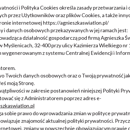
watności i Polityka Cookies określa zasady przetwarzania 
h przez Użytkowników oraz plików Cookies, a także innyc
tronie internetowej https://agnieszkaswiatlon.pl/
y i danych osobowych przekazywanych w jej ramach jest:
owadząca działalność gospodarczą pod firmą Agnieszka Św
w Myślenicach, 32-400 przy ulicy Kazimierza Wielkiego nr
wygenerowanym z systemu Centralnej Ewidencji i Informa
atorem.
o Twoich danych osobowych oraz o Twoją prywatność jak
łeś moją Stronę.
ątpliwości w zakresie postanowień niniejszej Polityki Pryw
tować się z Administratorem poprzez adres e-
szkaswiatlon.pl
ga sobie prawo do wprowadzania zmian w polityce prywatn
owiązuje znajomość aktualnej polityki prywatności. Przyc
ternetowej, zmiany w powszechnie obowiązującym prawie c