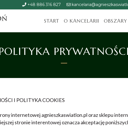
+48 886 316 827
kancelaria@agnieszkaswiatlo
START
O KANCELARII
OBSZARY
POLITYKA PRYWATNOŚC
ŚCI I POLITYKA COOKIES
strony internetowej agnieszkaswiatlon.pl oraz sklepu inte
niejszej stronie interentowej oznacza akceptację poniższy