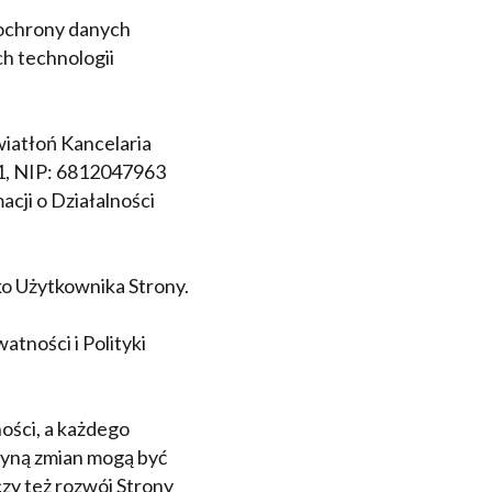
i ochrony danych
h technologii
iatłoń Kancelaria
 1, NIP: 6812047963
cji o Działalności
o Użytkownika Strony.
atności i Polityki
ości, a każdego
zyną zmian mogą być
zy też rozwój Strony