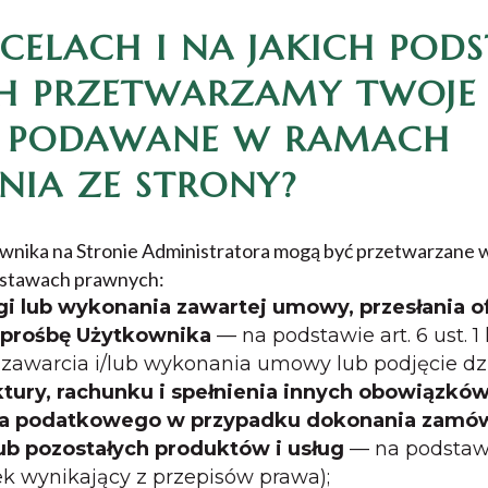
 CELACH I NA JAKICH PO
H PRZETWARZAMY TWOJE
 PODAWANE W RAMACH
NIA ZE STRONY?
nika na Stronie Administratora mogą być przetwarzane w
odstawach prawnych:
i lub wykonania zawartej umowy, przesłania of
 prośbę Użytkownika
— na podstawie art. 6 ust. 1
zawarcia i/lub wykonania umowy lub podjęcie dzi
tury, rachunku i spełnienia innych obowiązkó
a podatkowego w przypadku dokonania zamów
b pozostałych produktów i usług
— na podstawie a
 wynikający z przepisów prawa);