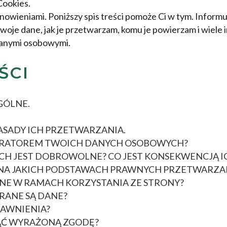
Cookies.
anowieniami. Poniższy spis treści pomoże Ci w tym. Informuję
Twoje dane, jak je przetwarzam, komu je powierzam i wiele
danymi osobowymi.
ŚCI
GÓLNE.
ASADY ICH PRZETWARZANIA.
STRATOREM TWOICH DANYCH OSOBOWYCH?
CH JEST DOBROWOLNE? CO JEST KONSEKWENCJĄ I
I NA JAKICH PODSTAWACH PRAWNYCH PRZETWARZ
E W RAMACH KORZYSTANIA ZE STRONY?
ERANE SĄ DANE?
RAWNIENIA?
ĄĆ WYRAŻONĄ ZGODĘ?