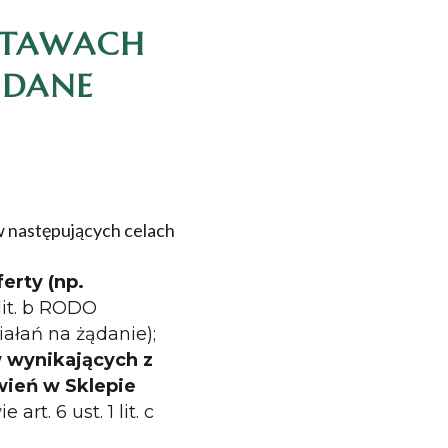
DSTAWACH
 DANE
 następujących celach
erty (np.
 lit. b RODO
ałań na żądanie);
w wynikających z
ień w Sklepie
rt. 6 ust. 1 lit. c