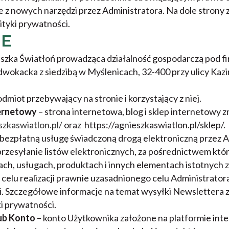
e z nowych narzędzi przez Administratora. Na dole strony z
lityki prywatności.
JE
szka Światłoń prowadząca działalność gospodarczą pod f
wokacka z siedzibą w Myślenicach, 32-400 przy ulicy Kazi
dmiot przebywający na stronie i korzystający z niej.
ternetowy
– strona internetowa, blog i sklep internetowy z
szkaswiatlon.pl/
oraz https://agnieszkaswiatlon.pl/sklep/.
 bezpłatną usługę świadczoną drogą elektroniczną przez A
rzesyłanie listów elektronicznych, za pośrednictwem któ
ach, usługach, produktach i innych elementach istotnych 
w celu realizacji prawnie uzasadnionego celu Administratora
. Szczegółowe informacje na temat wysyłki Newslettera zn
ki prywatności.
ub Konto
– konto Użytkownika założone na platformie int