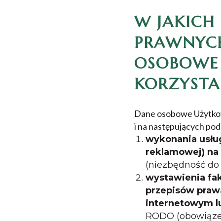
W JAKICH
PRAWNYC
OSOBOWE
KORZYSTA
Dane osobowe Użytkow
i na następujących p
wykonania usług
reklamowej) na
(niezbędność do 
wystawienia fak
przepisów praw
internetowym lu
RODO (obowiązek