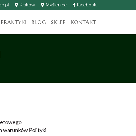
n.pl
Kraków
Myślenice
facebook
 PRAKTYKI
BLOG
SKLEP
KONTAKT
I
rnetowego
ch warunków Polityki