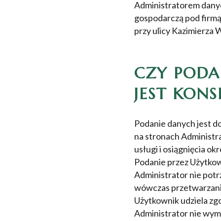
Administratorem dany
gospodarczą pod firmą
przy ulicy Kazimierza 
CZY PODA
JEST KON
Podanie danych jest d
na stronach Administra
usługi i osiągnięcia ok
Podanie przez Użytkow
Administrator nie pot
wówczas przetwarzanie 
Użytkownik udziela zg
Administrator nie wyma