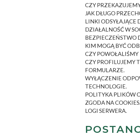
CZY PRZEKAZUJEMY
JAK DŁUGO PRZEC
LINKI ODSYŁAJĄCE 
DZIAŁALNOŚĆ W SO
BEZPIECZEŃSTWO 
KIM MOGĄ BYĆ OD
CZY POWOŁALIŚMY
CZY PROFILUJEMY 
FORMULARZE.
WYŁĄCZENIE ODPOW
TECHNOLOGIE.
POLITYKA PLIKÓW C
ZGODA NA COOKIES
LOGI SERWERA.
POSTAN