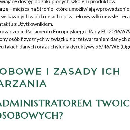
wiające dostęp do zakupionych szkoleń i produktów.
arze
– miejsca na Stronie, które umożliwiają wprowadzen
wskazanych w nich celach np. w celu wysyłki newslettera,
ntaktu z Użytkownikiem.
orządzenie Parlamentu Europejskiego i Rady EU 2016/679 
rony osób fizycznych w związku z przetwarzaniem danych 
 takich danych oraz uchylenia dyrektywy 95/46/WE (Og
OBOWE I ZASADY ICH
ARZANIA
 ADMINISTRATOREM TWOI
OSOBOWYCH?