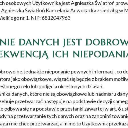
ch osobowych Użytkownika jest Agnieszka Światłoń prowa
 Agnieszka Światłoń Kancelaria Adwokacka z siedzibą w 
Wielkiego nr 1, NIP: 6812047963
NIE DANYCH JEST DOBRO
SEKWENCJĄ ICH NIEPODANI
obrowolne, jednakże niepodanie pewnych informacji, co d
tora jako obowiązkowe, wiązać się będzie z brakiem możli
reślonego celu lub podjęcia określonych działań.
nika danych, które nie są obowiązkowe lub nadmiaru dany
rzebuje przetwarzać następuje na podstawie decyzji sameg
odbywa się na podstawie przesłanki zawartej w art. 6 ust.
ody na przetwarzanie tych danych oraz na zanonimizowani
ga i nie chce przetwarzać, a mimo to Użytkownik przekaza