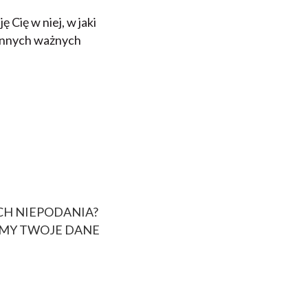
 Cię w niej, w jaki
 innych ważnych
CH NIEPODANIA?
AMY TWOJE DANE