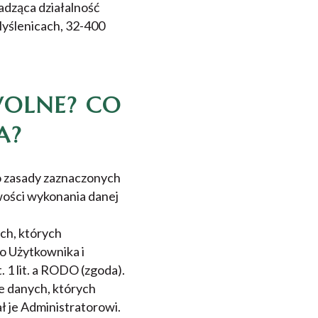
dząca działalność
Myślenicach, 32-400
WOLNE? CO
A?
o zasady zaznaczonych
wości wykonania danej
ch, których
o Użytkownika i
 1 lit. a RODO (zgoda).
e danych, których
ł je Administratorowi.