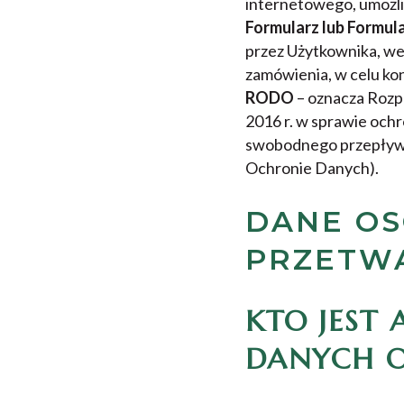
internetowego, umożli
Formularz lub Formul
przez Użytkownika, we 
zamówienia, w celu ko
RODO
– oznacza Rozp
2016 r. w sprawie och
swobodnego przepływu
Ochronie Danych).
DANE OS
PRZETW
KTO JEST
DANYCH 