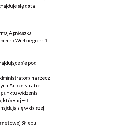
najduje się data
irmą Agnieszka
mierza Wielkiego nr 1,
najdujące się pod
dministratora na rzecz
rych Administrator
z punktu widzenia
, którym jest
ajdują się w dalszej
ernetowej Sklepu