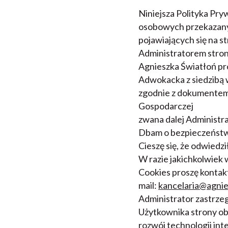
Niniejsza Polityka Pry
osobowych przekazanyc
pojawiających się na s
Administratorem stron
Agnieszka Światłoń pr
Adwokacka z siedzibą 
zgodnie z dokumentem 
Gospodarczej
zwana dalej Administr
Dbam o bezpieczeństw
Cieszę się, że odwiedzi
W razie jakichkolwiek w
Cookies proszę kontak
mail:
kancelaria@agnie
Administrator zastrze
Użytkownika strony ob
rozwój technologii in