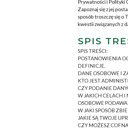
Prywatności i Polityki 
Zapoznaj się z jej post
sposób troszczę się o 
kwestii związanych z 
SPIS TRE
SPIS TREŚCI:
POSTANOWIENIA O
DEFINICJE.
DANE OSOBOWE I Z
KTO JEST ADMINI
CZY PODANIE DANY
W JAKICH CELACH 
OSOBOWE PODAWAN
W JAKI SPOSÓB ZBI
JAKIE SĄ TWOJE UP
CZY MOŻESZ COFN