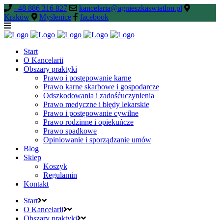
+48 886 316 827
kancelaria@agnieszkaswiatlon.pl
Kraków
Myślenice
facebook
Start
O Kancelarii
Obszary praktyki
Prawo i postępowanie karne
Prawo karne skarbowe i gospodarcze
Odszkodowania i zadośćuczynienia
Prawo medyczne i błędy lekarskie
Prawo i postępowanie cywilne
Prawo rodzinne i opiekuńcze
Prawo spadkowe
Opiniowanie i sporządzanie umów
Blog
Sklep
Koszyk
Regulamin
Kontakt
Start
O Kancelarii
Obszary praktyki