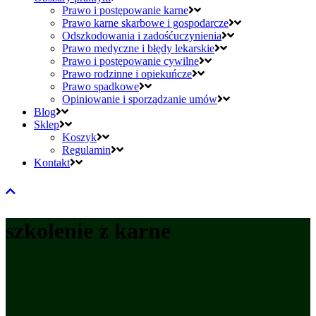
Prawo i postępowanie karne
Prawo karne skarbowe i gospodarcze
Odszkodowania i zadośćuczynienia
Prawo medyczne i błędy lekarskie
Prawo i postępowanie cywilne
Prawo rodzinne i opiekuńcze
Prawo spadkowe
Opiniowanie i sporządzanie umów
Blog
Sklep
Koszyk
Regulamin
Kontakt
szkolenie z karne