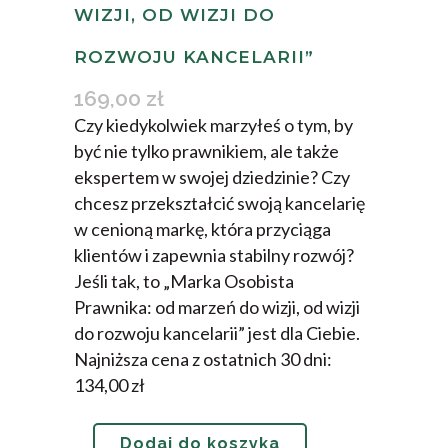
WIZJI, OD WIZJI DO
ROZWOJU KANCELARII”
169,00
zł
Czy kiedykolwiek marzyłeś o tym, by
być nie tylko prawnikiem, ale także
ekspertem w swojej dziedzinie? Czy
chcesz przekształcić swoją kancelarię
w cenioną markę, która przyciąga
klientów i zapewnia stabilny rozwój?
Jeśli tak, to „Marka Osobista
Prawnika: od marzeń do wizji, od wizji
do rozwoju kancelarii” jest dla Ciebie.
Najniższa cena z ostatnich 30 dni:
134
,00
zł
Dodaj do koszyka