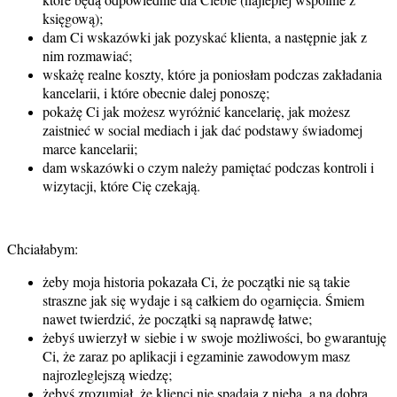
księgową);
dam Ci wskazówki jak pozyskać klienta, a następnie jak z
nim rozmawiać;
wskażę realne koszty, które ja poniosłam podczas zakładania
kancelarii, i które obecnie dalej ponoszę;
pokażę Ci jak możesz wyróżnić kancelarię, jak możesz
zaistnieć w social mediach i jak dać podstawy świadomej
marce kancelarii;
dam wskazówki o czym należy pamiętać podczas kontroli i
wizytacji, które Cię czekają.
Chciałabym:
żeby moja historia pokazała Ci, że początki nie są takie
straszne jak się wydaje i są całkiem do ogarnięcia. Śmiem
nawet twierdzić, że początki są naprawdę łatwe;
żebyś uwierzył w siebie i w swoje możliwości, bo gwarantuję
Ci, że zaraz po aplikacji i egzaminie zawodowym masz
najrozleglejszą wiedzę;
żebyś zrozumiał, że klienci nie spadają z nieba, a na dobrą