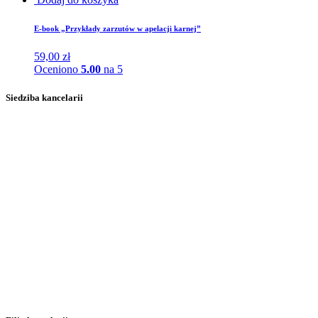
E-book „Przykłady zarzutów w apelacji karnej”
59,00
zł
Oceniono
5.00
na 5
Siedziba kancelarii