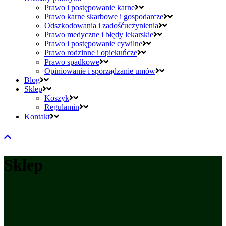
Prawo i postępowanie karne
Prawo karne skarbowe i gospodarcze
Odszkodowania i zadośćuczynienia
Prawo medyczne i błędy lekarskie
Prawo i postępowanie cywilne
Prawo rodzinne i opiekuńcze
Prawo spadkowe
Opiniowanie i sporządzanie umów
Blog
Sklep
Koszyk
Regulamin
Kontakt
Sklep