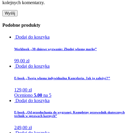
kolejnych komentarzy.
Podobne produkty
Dodaj do koszyka
Workbook „30-dniowe wyzwanie: Zbuduj własną markę”
99,00
zł
Dodaj do koszyka
E-book „Twoja własna indywidualna Kancelaria. Jak ją założyć?”
129,00
zł
Oceniono
5.00
na 5
Dodaj do koszyka
E-book „Od przesłuchania do wygranej. Kompletny przewodnik skutecznych
technik w sprawach karnych”
249,00
zł
Dodaj do koszyka