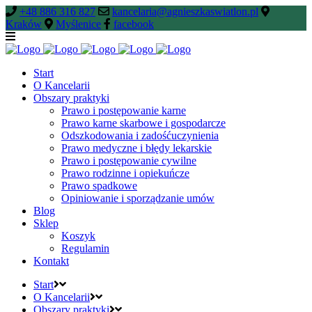
+48 886 316 827
kancelaria@agnieszkaswiatlon.pl
Kraków
Myślenice
facebook
Start
O Kancelarii
Obszary praktyki
Prawo i postępowanie karne
Prawo karne skarbowe i gospodarcze
Odszkodowania i zadośćuczynienia
Prawo medyczne i błędy lekarskie
Prawo i postępowanie cywilne
Prawo rodzinne i opiekuńcze
Prawo spadkowe
Opiniowanie i sporządzanie umów
Blog
Sklep
Koszyk
Regulamin
Kontakt
Start
O Kancelarii
Obszary praktyki