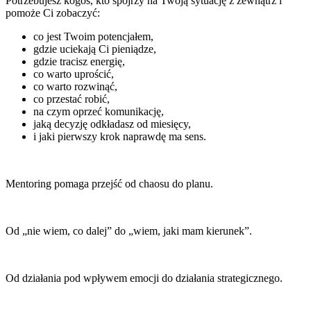
Potrzebujesz kogoś, kto spojrzy na Twoją sytuację z zewnątrz i
pomoże Ci zobaczyć:
co jest Twoim potencjałem,
gdzie uciekają Ci pieniądze,
gdzie tracisz energię,
co warto uprościć,
co warto rozwinąć,
co przestać robić,
na czym oprzeć komunikację,
jaką decyzję odkładasz od miesięcy,
i jaki pierwszy krok naprawdę ma sens.
Mentoring pomaga przejść od chaosu do planu.
Od „nie wiem, co dalej” do „wiem, jaki mam kierunek”.
Od działania pod wpływem emocji do działania strategicznego.