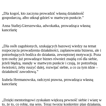
„Dla kogoś, kto zaczyna prowadzić własną działalność
gospodarczą, albo utknął gdzieś w martwym punkcie.”
Anna Stafiej-Gierszewska, adwokatka, prowadząca własną
kancelarię
„Dla osób zagubionych, szukających bazowej wiedzy na temat
rozpoczęcia prowadzenia działalności, zaplanowania biznesu, ale i
potrzebujących bodźca do działania, zewnętrznej motywacji. Poza
tym osoby już prowadzące biznes również znajdą coś dla siebie,
jeżeli błądzą, stanęły w martwym punkcie i czują, że potrzebują
świeżości, żeby ruszyć dalej, rozwijać siebie, a co za tym idzie –
działalność zawodową.”
Izabela Hermanowska, radczyni prawna, prowadząca własną
kancelarię
„Dzięki mentoringowi zyskałam większą pewność siebie i wiarę w
to, że to, co robię, ma sens. Teraz tworzę konkretny plan działania,