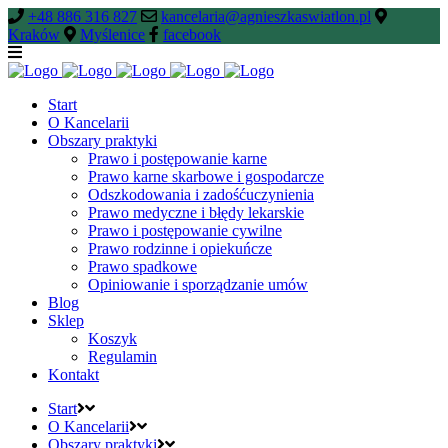
+48 886 316 827
kancelaria@agnieszkaswiatlon.pl
Kraków
Myślenice
facebook
Start
O Kancelarii
Obszary praktyki
Prawo i postępowanie karne
Prawo karne skarbowe i gospodarcze
Odszkodowania i zadośćuczynienia
Prawo medyczne i błędy lekarskie
Prawo i postępowanie cywilne
Prawo rodzinne i opiekuńcze
Prawo spadkowe
Opiniowanie i sporządzanie umów
Blog
Sklep
Koszyk
Regulamin
Kontakt
Start
O Kancelarii
Obszary praktyki