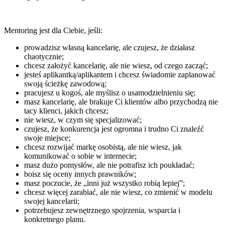
Mentoring jest dla Ciebie, jeśli:
prowadzisz własną kancelarię, ale czujesz, że działasz
chaotycznie;
chcesz założyć kancelarię, ale nie wiesz, od czego zacząć;
jesteś aplikantką/aplikantem i chcesz świadomie zaplanować
swoją ścieżkę zawodową;
pracujesz u kogoś, ale myślisz o usamodzielnieniu się;
masz kancelarię, ale brakuje Ci klientów albo przychodzą nie
tacy klienci, jakich chcesz;
nie wiesz, w czym się specjalizować;
czujesz, że konkurencja jest ogromna i trudno Ci znaleźć
swoje miejsce;
chcesz rozwijać markę osobistą, ale nie wiesz, jak
komunikować o sobie w internecie;
masz dużo pomysłów, ale nie potrafisz ich poukładać;
boisz się oceny innych prawników;
masz poczucie, że „inni już wszystko robią lepiej”;
chcesz więcej zarabiać, ale nie wiesz, co zmienić w modelu
swojej kancelarii;
potrzebujesz zewnętrznego spojrzenia, wsparcia i
konkretnego planu.