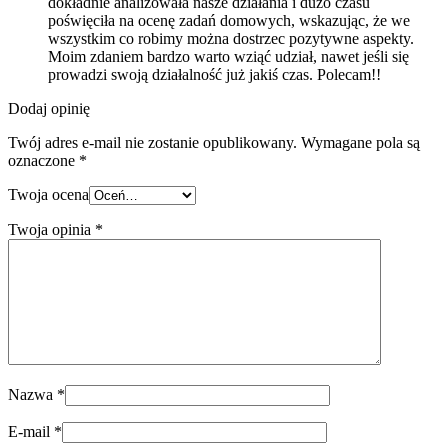
dokładnie analizowała nasze działania i dużo czasu
poświęciła na ocenę zadań domowych, wskazując, że we
wszystkim co robimy można dostrzec pozytywne aspekty.
Moim zdaniem bardzo warto wziąć udział, nawet jeśli się
prowadzi swoją działalność już jakiś czas. Polecam!!
Dodaj opinię
Twój adres e-mail nie zostanie opublikowany.
Wymagane pola są
oznaczone
*
Twoja ocena
Twoja opinia
*
Nazwa
*
E-mail
*