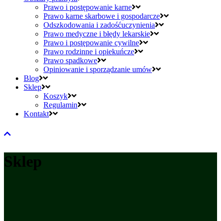
Prawo i postępowanie karne
Prawo karne skarbowe i gospodarcze
Odszkodowania i zadośćuczynienia
Prawo medyczne i błędy lekarskie
Prawo i postępowanie cywilne
Prawo rodzinne i opiekuńcze
Prawo spadkowe
Opiniowanie i sporządzanie umów
Blog
Sklep
Koszyk
Regulamin
Kontakt
Sklep