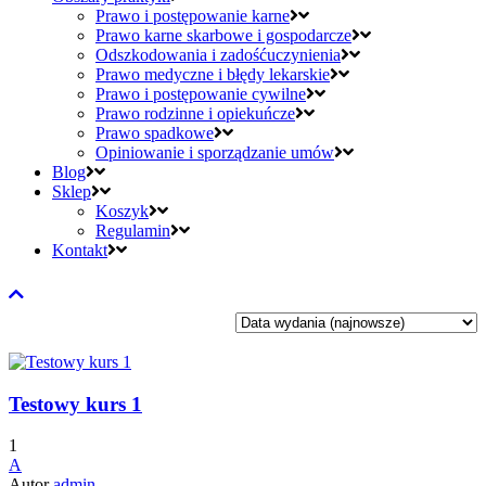
Prawo i postępowanie karne
Prawo karne skarbowe i gospodarcze
Odszkodowania i zadośćuczynienia
Prawo medyczne i błędy lekarskie
Prawo i postępowanie cywilne
Prawo rodzinne i opiekuńcze
Prawo spadkowe
Opiniowanie i sporządzanie umów
Blog
Sklep
Koszyk
Regulamin
Kontakt
Testowy kurs 1
1
A
Autor
admin