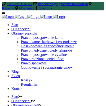
+48 886 316 827
kancelaria@agnieszkaswiatlon.pl
Kraków
Myślenice
facebook
Start
O Kancelarii
Obszary praktyki
Prawo i postępowanie karne
Prawo karne skarbowe i gospodarcze
Odszkodowania i zadośćuczynienia
Prawo medyczne i błędy lekarskie
Prawo i postępowanie cywilne
Prawo rodzinne i opiekuńcze
Prawo spadkowe
Opiniowanie i sporządzanie umów
Blog
Sklep
Koszyk
Regulamin
Kontakt
Start
O Kancelarii
Obszary praktyki