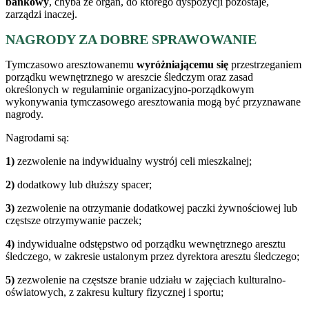
bankowy
, chyba że organ, do którego dyspozycji pozostaje,
zarządzi inaczej.
NAGRODY ZA DOBRE SPRAWOWANIE
Tymczasowo aresztowanemu
wyróżniającemu się
przestrzeganiem
porządku wewnętrznego w areszcie śledczym oraz zasad
określonych w regulaminie organizacyjno-porządkowym
wykonywania tymczasowego aresztowania mogą być przyznawane
nagrody.
Nagrodami są:
1)
zezwolenie na indywidualny wystrój celi mieszkalnej;
2)
dodatkowy lub dłuższy spacer;
3)
zezwolenie na otrzymanie dodatkowej paczki żywnościowej lub
częstsze otrzymywanie paczek;
4)
indywidualne odstępstwo od porządku wewnętrznego aresztu
śledczego, w zakresie ustalonym przez dyrektora aresztu śledczego;
5)
zezwolenie na częstsze branie udziału w zajęciach kulturalno-
oświatowych, z zakresu kultury fizycznej i sportu;