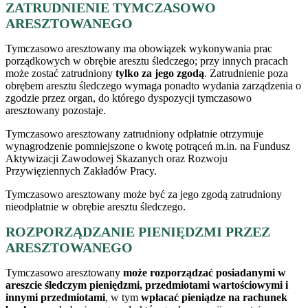
ZATRUDNIENIE TYMCZASOWO
ARESZTOWANEGO
Tymczasowo aresztowany ma obowiązek wykonywania prac
porządkowych w obrębie aresztu śledczego; przy innych pracach
może zostać zatrudniony
tylko za jego zgodą
. Zatrudnienie poza
obrębem aresztu śledczego wymaga ponadto wydania zarządzenia o
zgodzie przez organ, do którego dyspozycji tymczasowo
aresztowany pozostaje.
Tymczasowo aresztowany zatrudniony odpłatnie otrzymuje
wynagrodzenie pomniejszone o kwotę potrąceń m.in. na Fundusz
Aktywizacji Zawodowej Skazanych oraz Rozwoju
Przywięziennych Zakładów Pracy.
Tymczasowo aresztowany może być za jego zgodą zatrudniony
nieodpłatnie w obrębie aresztu śledczego.
ROZPORZĄDZANIE PIENIĘDZMI PRZEZ
ARESZTOWANEGO
Tymczasowo aresztowany
może rozporządzać posiadanymi w
areszcie śledczym pieniędzmi, przedmiotami wartościowymi i
innymi przedmiotami
, w tym
wpłacać pieniądze na rachunek