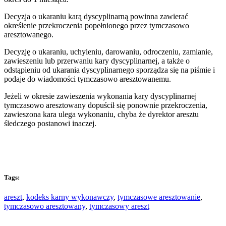
Decyzja o ukaraniu karą dyscyplinarną powinna zawierać
określenie przekroczenia popełnionego przez tymczasowo
aresztowanego.
Decyzję o ukaraniu, uchyleniu, darowaniu, odroczeniu, zamianie,
zawieszeniu lub przerwaniu kary dyscyplinarnej, a także o
odstąpieniu od ukarania dyscyplinarnego sporządza się na piśmie i
podaje do wiadomości tymczasowo aresztowanemu.
Jeżeli w okresie zawieszenia wykonania kary dyscyplinarnej
tymczasowo aresztowany dopuścił się ponownie przekroczenia,
zawieszona kara ulega wykonaniu, chyba że dyrektor aresztu
śledczego postanowi inaczej.
Tags:
areszt
,
kodeks karny wykonawczy
,
tymczasowe aresztowanie
,
tymczasowo aresztowany
,
tymczasowy areszt