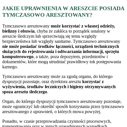
JAKIE UPRAWNIENIA W ARESZCIE POSIADA
TYMCZASOWO ARESZTOWANY?
Tymczasowo aresztowany
może korzystać z własnej odzieży,
bielizny i obuwia
, chyba że zakłóca to porządek ustalony w
areszcie śledczym lub sprzeciwiają się temu względy
bezpieczeństwa lub względy sanitarne. Tymczasowo aresztowany
nie może posiadać środków łączności, urządzeń technicznych
służących do rejestrowania i odtwarzania informacji, sprzętu
komputerowego
, a także, poza depozytem, przedmiotów i
dokumentów, które mogą utrudniać prawidłowy tok postępowania
karnego.
Tymczasowo aresztowany może za zgodą organu, do którego
dyspozycji pozostaje, oraz dyrektora aresztu
korzystać z
wyżywienia, środków leczniczych i higieny otrzymywanych
spoza aresztu śledczego
.
Organ, do którego dyspozycji tymczasowo aresztowany pozostaje,
może ograniczyć lub określić sposób korzystania przez tymczasowo
aresztowanego z uprawnień, o których mowa powyżej.
Ponadto, w czasie przeprowadzania czynności procesowych,
transportowania oraz w innych uzasadnionych wypadkach,