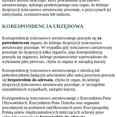
dyrektor aresztu śledczego, który powiadamia tymczasowo
aresztowanego, sędziego penitencjarnego oraz organ, do którego
dyspozycji tymczasowo aresztowany pozostaje, o przyczynach jej
zatrzymania, ocenzurowania lub nadzoru.
KORESPONDENCJA URZĘDOWA
Korespondencję tymczasowo aresztowanego przesyła się
za
pośrednictwem
organu, do którego dyspozycji tymczasowo
aresztowany pozostaje. W wypadku gdy tymczasowo aresztowany
pozostaje do dyspozycji kilku organów, jego korespondencję
przesyła się organowi, którego postanowienie wprowadzono do
wykonania jako pierwsze, chyba że organy te zarządzą inaczej.
Korespondencję tymczasowo aresztowanego z obrońcą lub
pełnomocnikiem będącym adwokatem albo radcą prawnym przesyła
się
bezpośrednio do adresata
, chyba że organ, do którego
dyspozycji tymczasowo aresztowany pozostaje, w szczególnie
uzasadnionych wypadkach, zarządzi inaczej.
Korespondencję tymczasowo aresztowanego z Rzecznikiem Praw
Obywatelskich, Rzecznikiem Praw Dziecka oraz organami
powołanymi na podstawie ratyfikowanych przez Rzeczpospolitą
Polską umów międzynarodowych dotyczących ochrony praw
człowieka przesyła się
bezpośrednio do adresata
.