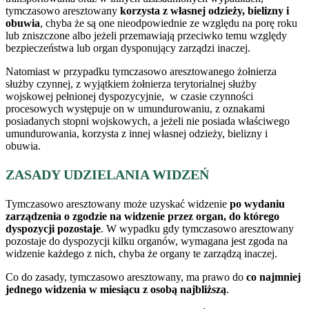
tymczasowo aresztowany
korzysta z własnej odzieży, bielizny i
obuwia
, chyba że są one nieodpowiednie ze względu na porę roku
lub zniszczone albo jeżeli przemawiają przeciwko temu względy
bezpieczeństwa lub organ dysponujący zarządzi inaczej.
Natomiast w przypadku tymczasowo aresztowanego żołnierza
służby czynnej, z wyjątkiem żołnierza terytorialnej służby
wojskowej pełnionej dyspozycyjnie, w czasie czynności
procesowych występuje on w umundurowaniu, z oznakami
posiadanych stopni wojskowych, a jeżeli nie posiada właściwego
umundurowania, korzysta z innej własnej odzieży, bielizny i
obuwia.
ZASADY UDZIELANIA WIDZEŃ
Tymczasowo aresztowany może uzyskać widzenie
po wydaniu
zarządzenia o zgodzie na widzenie przez organ, do którego
dyspozycji pozostaje
. W wypadku gdy tymczasowo aresztowany
pozostaje do dyspozycji kilku organów, wymagana jest zgoda na
widzenie każdego z nich, chyba że organy te zarządzą inaczej.
Co do zasady, tymczasowo aresztowany, ma prawo do
co najmniej
jednego widzenia w miesiącu z osobą najbliższą
.