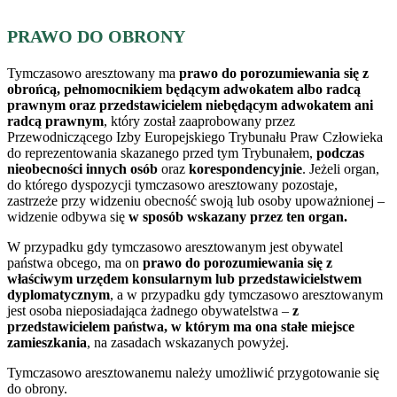
PRAWO DO OBRONY
Tymczasowo aresztowany ma
prawo do porozumiewania się z
obrońcą, pełnomocnikiem będącym adwokatem albo radcą
prawnym oraz przedstawicielem niebędącym adwokatem ani
radcą prawnym
, który został zaaprobowany przez
Przewodniczącego Izby Europejskiego Trybunału Praw Człowieka
do reprezentowania skazanego przed tym Trybunałem,
podczas
nieobecności innych osób
oraz
korespondencyjnie
. Jeżeli organ,
do którego dyspozycji tymczasowo aresztowany pozostaje,
zastrzeże przy widzeniu obecność swoją lub osoby upoważnionej –
widzenie odbywa się
w sposób wskazany przez ten organ.
W przypadku gdy tymczasowo aresztowanym jest obywatel
państwa obcego, ma on
prawo do porozumiewania się z
właściwym urzędem konsularnym lub przedstawicielstwem
dyplomatycznym
, a w przypadku gdy tymczasowo aresztowanym
jest osoba nieposiadająca żadnego obywatelstwa –
z
przedstawicielem państwa, w którym ma ona stałe miejsce
zamieszkania
, na zasadach wskazanych powyżej.
Tymczasowo aresztowanemu należy umożliwić przygotowanie się
do obrony.