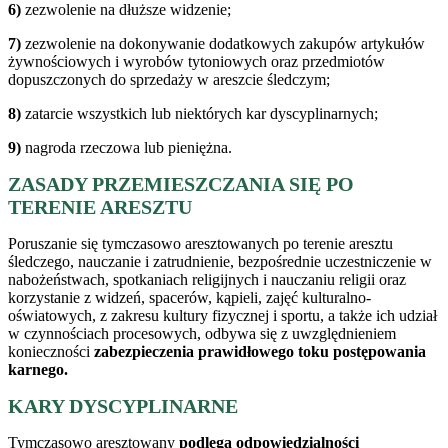
6)
zezwolenie na dłuższe widzenie;
7)
zezwolenie na dokonywanie dodatkowych zakupów artykułów
żywnościowych i wyrobów tytoniowych oraz przedmiotów
dopuszczonych do sprzedaży w areszcie śledczym;
8)
zatarcie wszystkich lub niektórych kar dyscyplinarnych;
9)
nagroda rzeczowa lub pieniężna.
ZASADY PRZEMIESZCZANIA SIĘ PO
TERENIE ARESZTU
Poruszanie się tymczasowo aresztowanych po terenie aresztu
śledczego, nauczanie i zatrudnienie, bezpośrednie uczestniczenie w
nabożeństwach, spotkaniach religijnych i nauczaniu religii oraz
korzystanie z widzeń, spacerów, kąpieli, zajęć kulturalno-
oświatowych, z zakresu kultury fizycznej i sportu, a także ich udział
w czynnościach procesowych, odbywa się z uwzględnieniem
konieczności
zabezpieczenia prawidłowego toku postępowania
karnego.
KARY DYSCYPLINARNE
Tymczasowo aresztowany
podlega odpowiedzialności