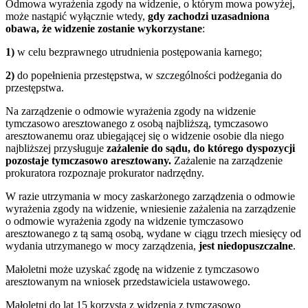
Odmowa wyrażenia zgody na widzenie, o którym mowa powyżej,
może nastąpić wyłącznie wtedy,
gdy zachodzi uzasadniona
obawa, że widzenie zostanie wykorzystane
:
1)
w celu bezprawnego utrudnienia postępowania karnego;
2)
do popełnienia przestępstwa, w szczególności podżegania do
przestępstwa.
Na zarządzenie o odmowie wyrażenia zgody na widzenie
tymczasowo aresztowanego z osobą najbliższą, tymczasowo
aresztowanemu oraz ubiegającej się o widzenie osobie dla niego
najbliższej przysługuje
zażalenie do sądu, do którego dyspozycji
pozostaje tymczasowo aresztowany.
Zażalenie na zarządzenie
prokuratora rozpoznaje prokurator nadrzędny.
W razie utrzymania w mocy zaskarżonego zarządzenia o odmowie
wyrażenia zgody na widzenie, wniesienie zażalenia na zarządzenie
o odmowie wyrażenia zgody na widzenie tymczasowo
aresztowanego z tą samą osobą, wydane w ciągu trzech miesięcy od
wydania utrzymanego w mocy zarządzenia,
jest niedopuszczalne
.
Małoletni może uzyskać zgodę na widzenie z tymczasowo
aresztowanym na wniosek przedstawiciela ustawowego.
Małoletni do lat 15 korzysta z widzenia z tymczasowo