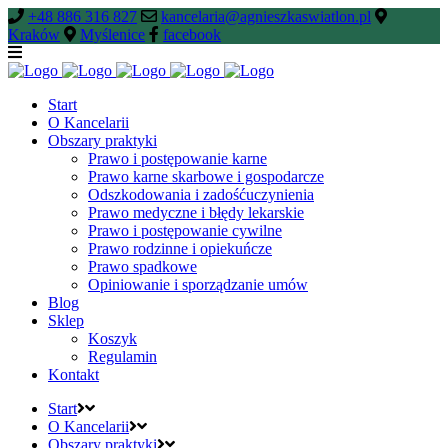
+48 886 316 827
kancelaria@agnieszkaswiatlon.pl
Kraków
Myślenice
facebook
Start
O Kancelarii
Obszary praktyki
Prawo i postępowanie karne
Prawo karne skarbowe i gospodarcze
Odszkodowania i zadośćuczynienia
Prawo medyczne i błędy lekarskie
Prawo i postępowanie cywilne
Prawo rodzinne i opiekuńcze
Prawo spadkowe
Opiniowanie i sporządzanie umów
Blog
Sklep
Koszyk
Regulamin
Kontakt
Start
O Kancelarii
Obszary praktyki