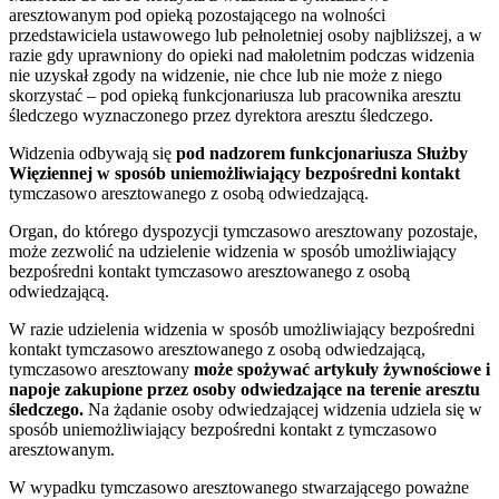
aresztowanym pod opieką pozostającego na wolności
przedstawiciela ustawowego lub pełnoletniej osoby najbliższej, a w
razie gdy uprawniony do opieki nad małoletnim podczas widzenia
nie uzyskał zgody na widzenie, nie chce lub nie może z niego
skorzystać – pod opieką funkcjonariusza lub pracownika aresztu
śledczego wyznaczonego przez dyrektora aresztu śledczego.
Widzenia odbywają się
pod nadzorem funkcjonariusza Służby
Więziennej w sposób uniemożliwiający bezpośredni kontakt
tymczasowo aresztowanego z osobą odwiedzającą.
Organ, do którego dyspozycji tymczasowo aresztowany pozostaje,
może zezwolić na udzielenie widzenia w sposób umożliwiający
bezpośredni kontakt tymczasowo aresztowanego z osobą
odwiedzającą.
W razie udzielenia widzenia w sposób umożliwiający bezpośredni
kontakt tymczasowo aresztowanego z osobą odwiedzającą,
tymczasowo aresztowany
może spożywać artykuły żywnościowe i
napoje zakupione przez osoby odwiedzające na terenie aresztu
śledczego.
Na żądanie osoby odwiedzającej widzenia udziela się w
sposób uniemożliwiający bezpośredni kontakt z tymczasowo
aresztowanym.
W wypadku tymczasowo aresztowanego stwarzającego poważne