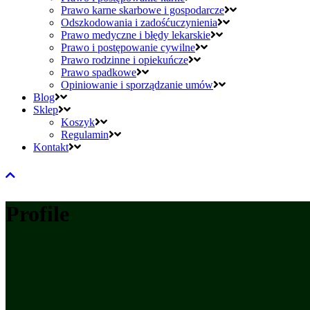
Prawo karne skarbowe i gospodarcze
Odszkodowania i zadośćuczynienia
Prawo medyczne i błędy lekarskie
Prawo i postępowanie cywilne
Prawo rodzinne i opiekuńcze
Prawo spadkowe
Opiniowanie i sporządzanie umów
Blog
Sklep
Koszyk
Regulamin
Kontakt
Profile