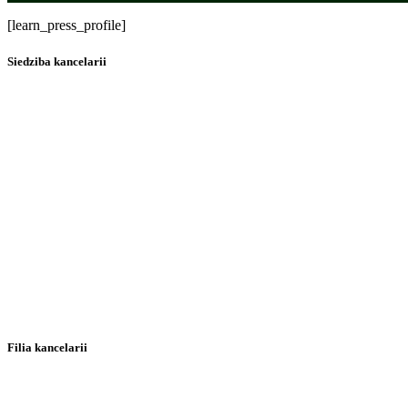
[learn_press_profile]
Siedziba kancelarii
Filia kancelarii