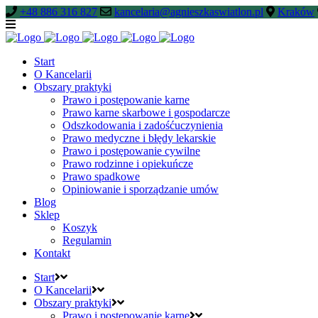
+48 886 316 827
kancelaria@agnieszkaswiatlon.pl
Kraków
Start
O Kancelarii
Obszary praktyki
Prawo i postępowanie karne
Prawo karne skarbowe i gospodarcze
Odszkodowania i zadośćuczynienia
Prawo medyczne i błędy lekarskie
Prawo i postępowanie cywilne
Prawo rodzinne i opiekuńcze
Prawo spadkowe
Opiniowanie i sporządzanie umów
Blog
Sklep
Koszyk
Regulamin
Kontakt
Start
O Kancelarii
Obszary praktyki
Prawo i postępowanie karne