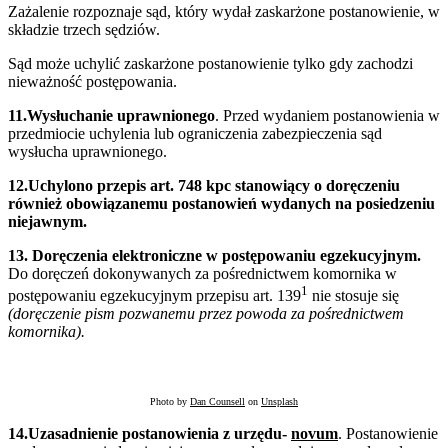
Zażalenie rozpoznaje sąd, który wydał zaskarżone postanowienie, w
składzie trzech sędziów.
Sąd może uchylić zaskarżone postanowienie tylko gdy zachodzi
nieważność postępowania.
11.Wysłuchanie uprawnionego
. Przed wydaniem postanowienia w
przedmiocie uchylenia lub ograniczenia zabezpieczenia sąd
wysłucha uprawnionego.
12.Uchylono przepis art. 748 kpc stanowiący o doręczeniu
również obowiązanemu postanowień wydanych na posiedzeniu
niejawnym.
13. Doręczenia elektroniczne w postępowaniu egzekucyjnym.
Do doręczeń dokonywanych za pośrednictwem komornika w
1
postępowaniu egzekucyjnym przepisu art. 139
nie stosuje się
(doręczenie pism pozwanemu przez powoda za pośrednictwem
komornika).
Photo by
Dan Counsell
on
Unsplash
14.Uzasadnienie postanowienia z urzędu-
novum
. Postanowienie