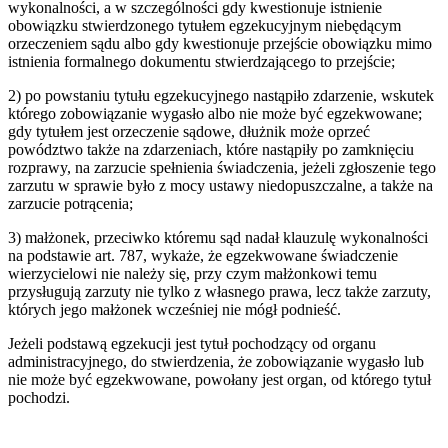
wykonalności, a w szczególności gdy kwestionuje istnienie
obowiązku stwierdzonego tytułem egzekucyjnym niebędącym
orzeczeniem sądu albo gdy kwestionuje przejście obowiązku mimo
istnienia formalnego dokumentu stwierdzającego to przejście;
2) po powstaniu tytułu egzekucyjnego nastąpiło zdarzenie, wskutek
którego zobowiązanie wygasło albo nie może być egzekwowane;
gdy tytułem jest orzeczenie sądowe, dłużnik może oprzeć
powództwo także na zdarzeniach, które nastąpiły po zamknięciu
rozprawy, na zarzucie spełnienia świadczenia, jeżeli zgłoszenie tego
zarzutu w sprawie było z mocy ustawy niedopuszczalne, a także na
zarzucie potrącenia;
3) małżonek, przeciwko któremu sąd nadał klauzulę wykonalności
na podstawie art. 787, wykaże, że egzekwowane świadczenie
wierzycielowi nie należy się, przy czym małżonkowi temu
przysługują zarzuty nie tylko z własnego prawa, lecz także zarzuty,
których jego małżonek wcześniej nie mógł podnieść.
Jeżeli podstawą egzekucji jest tytuł pochodzący od organu
administracyjnego, do stwierdzenia, że zobowiązanie wygasło lub
nie może być egzekwowane, powołany jest organ, od którego tytuł
pochodzi.