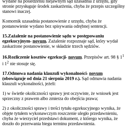
wydane na posiedzeniu niejawnym sąd uzasadnia z urzędu, gdy
stronie przysługuje środek zaskarżenia, chyba że przepis szczególny
stanowi inaczej.
Komornik uzasadnia postanowienie z urzędu, chyba że
postanowienie wydano bez spisywania odrębnej sentencji.
15.Zażalenie na postanowienie sądu w postępowaniu
egzekucyjnym-
novum
.
Zażalenie rozpoznaje sąd, który wydał
zaskarżone postanowienie, w składzie trzech sędziów.
1
16.Rozliczenie kosztów egzekucji-
novum
. Przepisów art. 98 § 1
2
i 1
nie stosuje się.
17.Odmowa nadania klauzuli wykonalności-
novum
(obowiązuje od dnia 21 sierpnia 2019 r.).
Sąd odmawia nadania
klauzuli wykonalności, jeżeli:
1) w świetle okoliczności sprawy jest oczywiste, że wniosek jest
sprzeczny z prawem albo zmierza do obejścia prawa;
2) z okoliczności sprawy i treści tytułu egzekucyjnego wynika, że
objęte tytułem wykonawczym roszczenie uległo przedawnieniu,
chyba że wierzyciel przedstawi dokument, z którego wynika, że
doszło do przerwania biegu terminu przedawnienia.