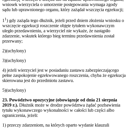
wniosek wierzyciela o umorzenie postępowania wymaga zgody
sądu lub uprawnionego organu, który zażądał wszczęcia egzekucji;
1
1
) gdy zażąda tego dłużnik, jeżeli przed dniem złożenia wniosku o
wszczęcie egzekucji roszczenie objęte tytułem wykonawczym
uległo przedawnieniu, a wierzyciel nie wykaże, że nastąpiło
zdarzenie, wskutek którego bieg terminu przedawnienia został
przerwany;
2)(uchylony)
3)(uchylony)
4) jeżeli wierzyciel jest w posiadaniu zastawu zabezpieczającego
pełne zaspokojenie egzekwowanego roszczenia, chyba że egzekucja
skierowana jest do przedmiotu zastawu.
5)(uchylony)
23. Powództwo opozycyjne (obowiązuje od dnia 21 sierpnia
2019 r.).
Dłużnik może w drodze powództwa żądać pozbawienia
tytułu wykonawczego wykonalności w całości lub części albo
ograniczenia, jeżeli:
1) przeczy zdarzeniom, na których oparto wydanie klauzuli