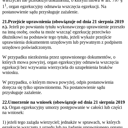
wierzyciel nie przedłożył dokumentu, o którym mowa w art. 797 §
1
1
, organ egzekucyjny odmawia wszczęcia egzekucji. Na
postanowienie sądu przysługuje zażalenie.
21.Przejście uprawnienia (obowiązuje od dnia 21 sierpnia 2019
r.).
Jeżeli po powstaniu tytułu wykonawczego uprawnienie przeszło
na inną osobę, osoba ta może wszcząć egzekucję przeciwko
dłużnikowi na podstawie tego tytułu, jeżeli wykaże przejście
uprawnienia dokumentem urzędowym lub prywatnym z podpisem
urzędowo poświadczonym.
W przypadku niezłożenia przez uprawnionego dokumentów, o
których mowa powyżej, organ egzekucyjny odmawia wszczęcia
egzekucji bez wzywania wierzyciela do uzupełnienia braków
wniosku.
W przypadku, o którym mowa powyżej, odpis postanowienia
doręcza się tylko uprawnionemu. Na postanowienie sądu
przysługuje zażalenie.
22.Umorzenie na wniosek (obowiązuje od dnia 21 sierpnia 2019
r.).
Organ egzekucyjny umorzy postępowanie w całości lub części
na wniosek:
1) jeżeli tego zażąda wierzyciel; jednakże w sprawach, w których
egzekucję wszczęto z urzędu lub na żądanie uprawnionego organu,