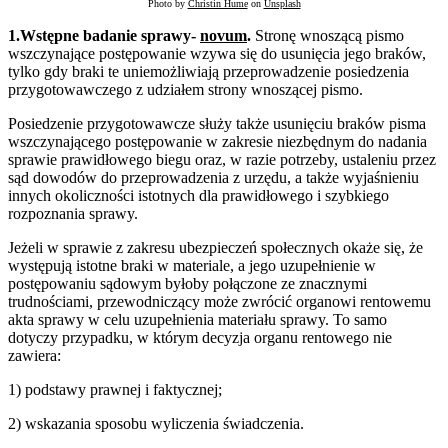
Photo by
Christin Hume
on
Unsplash
1.Wstępne badanie sprawy-
novum
.
Stronę wnoszącą pismo
wszczynające postępowanie wzywa się do usunięcia jego braków,
tylko gdy braki te uniemożliwiają przeprowadzenie posiedzenia
przygotowawczego z udziałem strony wnoszącej pismo.
Posiedzenie przygotowawcze służy także usunięciu braków pisma
wszczynającego postępowanie w zakresie niezbędnym do nadania
sprawie prawidłowego biegu oraz, w razie potrzeby, ustaleniu przez
sąd dowodów do przeprowadzenia z urzędu, a także wyjaśnieniu
innych okoliczności istotnych dla prawidłowego i szybkiego
rozpoznania sprawy.
Jeżeli w sprawie z zakresu ubezpieczeń społecznych okaże się, że
występują istotne braki w materiale, a jego uzupełnienie w
postępowaniu sądowym byłoby połączone ze znacznymi
trudnościami, przewodniczący może zwrócić organowi rentowemu
akta sprawy w celu uzupełnienia materiału sprawy. To samo
dotyczy przypadku, w którym decyzja organu rentowego nie
zawiera:
1) podstawy prawnej i faktycznej;
2) wskazania sposobu wyliczenia świadczenia.