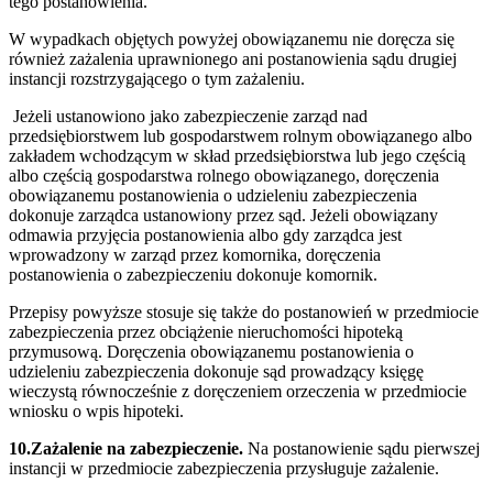
tego postanowienia.
W wypadkach objętych powyżej obowiązanemu nie doręcza się
również zażalenia uprawnionego ani postanowienia sądu drugiej
instancji rozstrzygającego o tym zażaleniu.
Jeżeli ustanowiono jako zabezpieczenie zarząd nad
przedsiębiorstwem lub gospodarstwem rolnym obowiązanego albo
zakładem wchodzącym w skład przedsiębiorstwa lub jego częścią
albo częścią gospodarstwa rolnego obowiązanego, doręczenia
obowiązanemu postanowienia o udzieleniu zabezpieczenia
dokonuje zarządca ustanowiony przez sąd. Jeżeli obowiązany
odmawia przyjęcia postanowienia albo gdy zarządca jest
wprowadzony w zarząd przez komornika, doręczenia
postanowienia o zabezpieczeniu dokonuje komornik.
Przepisy powyższe stosuje się także do postanowień w przedmiocie
zabezpieczenia przez obciążenie nieruchomości hipoteką
przymusową. Doręczenia obowiązanemu postanowienia o
udzieleniu zabezpieczenia dokonuje sąd prowadzący księgę
wieczystą równocześnie z doręczeniem orzeczenia w przedmiocie
wniosku o wpis hipoteki.
10.Zażalenie na zabezpieczenie.
Na postanowienie sądu pierwszej
instancji w przedmiocie zabezpieczenia przysługuje zażalenie.