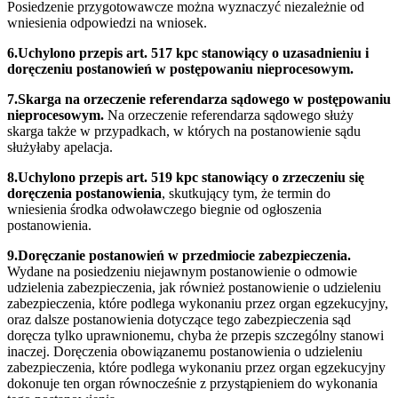
Posiedzenie przygotowawcze można wyznaczyć niezależnie od
wniesienia odpowiedzi na wniosek.
6.Uchylono przepis art. 517 kpc stanowiący o uzasadnieniu i
doręczeniu postanowień w postępowaniu nieprocesowym.
7.Skarga na orzeczenie referendarza sądowego w postępowaniu
nieprocesowym.
Na orzeczenie referendarza sądowego służy
skarga także w przypadkach, w których na postanowienie sądu
służyłaby apelacja.
8.Uchylono przepis art. 519 kpc stanowiący o zrzeczeniu się
doręczenia postanowienia
, skutkujący tym, że termin do
wniesienia środka odwoławczego biegnie od ogłoszenia
postanowienia.
9.Doręczanie postanowień w przedmiocie zabezpieczenia.
Wydane na posiedzeniu niejawnym postanowienie o odmowie
udzielenia zabezpieczenia, jak również postanowienie o udzieleniu
zabezpieczenia, które podlega wykonaniu przez organ egzekucyjny,
oraz dalsze postanowienia dotyczące tego zabezpieczenia sąd
doręcza tylko uprawnionemu, chyba że przepis szczególny stanowi
inaczej. Doręczenia obowiązanemu postanowienia o udzieleniu
zabezpieczenia, które podlega wykonaniu przez organ egzekucyjny
dokonuje ten organ równocześnie z przystąpieniem do wykonania