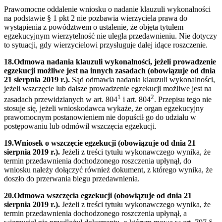
Prawomocne oddalenie wniosku o nadanie klauzuli wykonalności
na podstawie § 1 pkt 2 nie pozbawia wierzyciela prawa do
wystąpienia z powództwem o ustalenie, że objęta tytułem
egzekucyjnym wierzytelność nie uległa przedawnieniu. Nie dotyczy
to sytuacji, gdy wierzycielowi przysługuje dalej idące roszczenie.
18.Odmowa nadania klauzuli wykonalności, jeżeli prowadzenie
egzekucji możliwe jest na innych zasadach (obowiązuje od dnia
21 sierpnia 2019 r.).
Sąd odmawia nadania klauzuli wykonalności,
jeżeli wszczęcie lub dalsze prowadzenie egzekucji możliwe jest na
1
2
zasadach przewidzianych w art. 804
i art. 804
. Przepisu tego nie
stosuje się, jeżeli wnioskodawca wykaże, że organ egzekucyjny
prawomocnym postanowieniem nie dopuścił go do udziału w
postępowaniu lub odmówił wszczęcia egzekucji.
19.Wniosek o wszczęcie egzekucji (obowiązuje od dnia 21
sierpnia 2019 r.).
Jeżeli z treści tytułu wykonawczego wynika, że
termin przedawnienia dochodzonego roszczenia upłynął, do
wniosku należy dołączyć również dokument, z którego wynika, że
doszło do przerwania biegu przedawnienia.
20.Odmowa wszczęcia egzekucji (obowiązuje od dnia 21
sierpnia 2019 r.).
Jeżeli z treści tytułu wykonawczego wynika, że
termin przedawnienia dochodzonego roszczenia upłynął, a