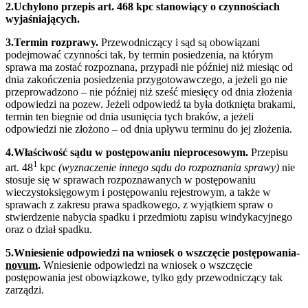
2.Uchylono przepis art. 468 kpc stanowiący o czynnościach
wyjaśniających.
3.Termin rozprawy.
Przewodniczący i sąd są obowiązani
podejmować czynności tak, by termin posiedzenia, na którym
sprawa ma zostać rozpoznana, przypadł nie później niż miesiąc od
dnia zakończenia posiedzenia przygotowawczego, a jeżeli go nie
przeprowadzono – nie później niż sześć miesięcy od dnia złożenia
odpowiedzi na pozew. Jeżeli odpowiedź ta była dotknięta brakami,
termin ten biegnie od dnia usunięcia tych braków, a jeżeli
odpowiedzi nie złożono – od dnia upływu terminu do jej złożenia.
4.Właściwość sądu w postępowaniu nieprocesowym.
Przepisu
1
art. 48
kpc
(wyznaczenie innego sądu do rozpoznania sprawy)
nie
stosuje się w sprawach rozpoznawanych w postępowaniu
wieczystoksięgowym i postępowaniu rejestrowym, a także w
sprawach z zakresu prawa spadkowego, z wyjątkiem spraw o
stwierdzenie nabycia spadku i przedmiotu zapisu windykacyjnego
oraz o dział spadku.
5.Wniesienie odpowiedzi na wniosek o wszczęcie postępowania-
novum
.
Wniesienie odpowiedzi na wniosek o wszczęcie
postępowania jest obowiązkowe, tylko gdy przewodniczący tak
zarządzi.