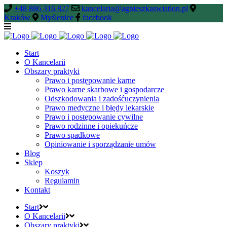
+48 886 316 827
kancelaria@agnieszkaswiatlon.pl
Kraków
Myślenice
facebook
Start
O Kancelarii
Obszary praktyki
Prawo i postępowanie karne
Prawo karne skarbowe i gospodarcze
Odszkodowania i zadośćuczynienia
Prawo medyczne i błędy lekarskie
Prawo i postępowanie cywilne
Prawo rodzinne i opiekuńcze
Prawo spadkowe
Opiniowanie i sporządzanie umów
Blog
Sklep
Koszyk
Regulamin
Kontakt
Start
O Kancelarii
Obszary praktyki