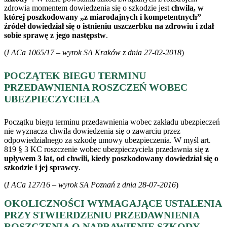
zdrowia momentem dowiedzenia się o szkodzie jest
chwila, w
której poszkodowany „z miarodajnych i kompetentnych”
źródeł dowiedział się o istnieniu uszczerbku na zdrowiu i zdał
sobie sprawę z jego następstw
.
(
I ACa 1065/17 – wyrok SA Kraków z dnia 27-02-2018
)
POCZĄTEK BIEGU TERMINU
PRZEDAWNIENIA ROSZCZEŃ WOBEC
UBEZPIECZYCIELA
Początku biegu terminu przedawnienia wobec zakładu ubezpieczeń
nie wyznacza chwila dowiedzenia się o zawarciu przez
odpowiedzialnego za szkodę umowy ubezpieczenia. W myśl art.
819 § 3 KC roszczenie wobec ubezpieczyciela przedawnia się
z
upływem 3 lat, od chwili, kiedy poszkodowany dowiedział się o
szkodzie i jej sprawcy
.
(
I ACa 127/16 – wyrok SA Poznań z dnia 28-07-2016
)
OKOLICZNOŚCI WYMAGAJĄCE USTALENIA
PRZY STWIERDZENIU PRZEDAWNIENIA
ROSZCZENIA O NAPRAWIENIE SZKODY