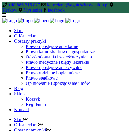
+48 886 316 827
kancelaria@agnieszkaswiatlon.pl
Kraków
Myślenice
facebook
Start
O Kancelarii
Obszary praktyki
Prawo i postępowanie karne
Prawo karne skarbowe i gospodarcze
Odszkodowania i zadośćuczynienia
Prawo medyczne i błędy lekarskie
Prawo i postępowanie cywilne
Prawo rodzinne i opiekuńcze
Prawo spadkowe
Opiniowanie i sporządzanie umów
Blog
Sklep
Koszyk
Regulamin
Kontakt
Start
O Kancelarii
Obszary praktyki