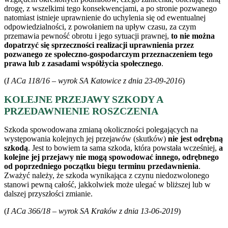
drogę, z wszelkimi tego konsekwencjami, a po stronie pozwanego
natomiast istnieje uprawnienie do uchylenia się od ewentualnej
odpowiedzialności, z powołaniem na upływ czasu, za czym
przemawia pewność obrotu i jego sytuacji prawnej,
to nie można
dopatrzyć się sprzeczności realizacji uprawnienia przez
pozwanego ze społeczno-gospodarczym przeznaczeniem tego
prawa lub z zasadami współżycia społecznego
.
(
I ACa 118/16 – wyrok SA Katowice z dnia 23-09-2016
)
KOLEJNE PRZEJAWY SZKODY A
PRZEDAWNIENIE ROSZCZENIA
Szkoda spowodowana zmianą okoliczności polegających na
występowania kolejnych jej przejawów (skutków)
nie jest odrębną
szkodą
. Jest to bowiem ta sama szkoda, która powstała wcześniej,
a
kolejne jej przejawy nie mogą spowodować innego, odrębnego
od poprzedniego początku biegu terminu przedawnienia
.
Zważyć należy, że szkoda wynikająca z czynu niedozwolonego
stanowi pewną całość, jakkolwiek może ulegać w bliższej lub w
dalszej przyszłości zmianie.
(
I ACa 366/18 – wyrok SA Kraków z dnia 13-06-2019
)