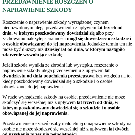
PRZEDAWNIENIE ROSZCZEŃ O
NAPRAWIENIE SZKODY
Roszczenie o naprawienie szkody wyrządzonej czynem
niedozwolonym ulega przedawnieniu z upływem
lat trzech od
dnia, w którym poszkodowany dowiedział się
albo przy
zachowaniu należytej staranności
mógł się dowiedzieć o szkodzie i
o osobie obowiązanej do jej naprawienia.
Jednakże termin ten nie
może być dłuższy niż
dziesięć lat od dnia, w którym nastąpiło
zdarzenie wywołujące szkodę
.
Jeżeli szkoda wynikła ze zbrodni lub występku, roszczenie o
naprawienie szkody ulega przedawnieniu z upływem
lat
dwudziestu od dnia popełnienia przestępstwa
bez względu na to,
kiedy poszkodowany dowiedział się o szkodzie i o osobie
obowiązanej do jej naprawienia.
W razie wyrządzenia szkody na osobie, przedawnienie nie może
skończyć się wcześniej niż z upływem
lat trzech od dnia, w
którym poszkodowany dowiedział się o szkodzie i o osobie
obowiązanej do jej naprawienia
.
Przedawnienie roszczeń osoby małoletniej o naprawienie szkody na
osobie nie może skończyć się wcześniej niż z upływem
lat dwóch
od uzyskania przez nią pełnoletności
.