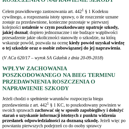
1
Celem prawidłowego zastosowania art. 442
§ 1 Kodeksu
cywilnego, a rozpoznania istoty sprawy, o ile roszczenie uznane
zostaje za przedawnione, konieczne pozostaje w pierwszej
kolejności
ustalenie w czym poszkodowany upatruje szkody,
jakiej doznał
; dopiero jednoznaczne i nie budzące wątpliwości
przesadzenie jakie okoliczności stanowiły o szkodzie, na którą
wskazuje powód, pozwala na ocenę
kiedy powód uzyskał wiedzę
o tej szkodzie oraz o osobie zobowiązanej do jej naprawienia
.
(
V ACa 620/17 – wyrok SA Gdańsk z dnia 20-09-2018
)
WPŁYW ZACHOWANIA
POSZKODOWANEGO NA BIEG TERMINU
PRZEDAWNIENIA ROSZCZENIA O
NAPRAWIENIE SZKODY
Jeżeli chodzi o spełnienie warunków rozpoczęcia biegu
1
przedawnienia z art. 442
§ 1 KC, to poszkodowany powinien w
swoich sprawach
zachować się w sposób zapobiegliwy i dołożyć
starań o uzyskanie informacji istotnych z punktu widzenia
przesłanek odpowiedzialności za doznaną szkodę.
Jeżeli więc po
powstaniu pierwszych podejrzeń co do osoby sprawcy