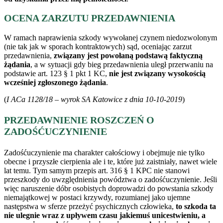
OCENA ZARZUTU PRZEDAWNIENIA
W ramach naprawienia szkody wywołanej czynem niedozwolonym
(nie tak jak w sporach kontraktowych) sąd, oceniając zarzut
przedawnienia,
związany jest powołaną podstawą faktyczną
żądania
, a w sytuacji gdy bieg przedawnienia uległ przerwaniu na
podstawie art. 123 § 1 pkt 1 KC,
nie jest związany wysokością
wcześniej zgłoszonego żądania
.
(
I ACa 1128/18 – wyrok SA Katowice z dnia 10-10-2019
)
PRZEDAWNIENIE ROSZCZEŃ O
ZADOŚĆUCZYNIENIE
Zadośćuczynienie ma charakter całościowy i obejmuje nie tylko
obecne i przyszłe cierpienia ale i te, które już zaistniały, nawet wiele
lat temu. Tym samym przepis art. 316 § 1 KPC nie stanowi
przeszkody do uwzględnienia powództwa o zadośćuczynienie. Jeśli
więc naruszenie dóbr osobistych doprowadzi do powstania szkody
niemajątkowej w postaci krzywdy, rozumianej jako ujemne
następstwa w sferze przeżyć psychicznych człowieka,
to szkoda ta
nie ulegnie wraz z upływem czasu jakiemuś unicestwieniu, a