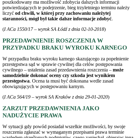
poszkodowany ma możliwość zdobycia dalszych informacji
potwierdzających te podejrzenie, bieg trzyletniego terminu należy
liczyć
od chwili, w której przy zachowaniu należytej
staranności, mógł był takie dalsze informacje zdobyć
.
(
I ACa 1550/17 – wyrok SA Łódź z dnia 02-10-2018
)
PRZEDAWNIENIE ROSZCZENIA W
PRZYPADKU BRAKU WYROKU KARNEGO
W przypadku braku wyroku karnego skazującego za popełnienie
przestępstwa sąd w sprawie cywilnej dla celów postępowania
cywilnego – ustalenia zasad przedawnienia roszczenia –
może
samodzielnie dokonać oceny czy szkoda jest wynikiem
przestępstwa
. Ocena ta musi być dokonana wedle zasad
obowiązujących w postępowaniu karnym.
(
I ACa 564/19 – wyrok SA Kraków z dnia 29-01-2020
)
ZARZUT PRZEDAWNIENIA JAKO
NADUŻYCIE PRAWA
W sytuacji gdy powód posiadał wszelkie możliwości, by swoje
roszczenia zgłaszać w wymaganym przepisami prawa terminie
względem określonych podmiotów, czego zaniechał, obierając inną