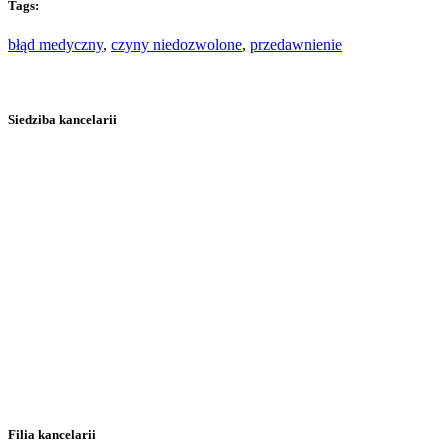
Tags:
błąd medyczny
,
czyny niedozwolone
,
przedawnienie
Siedziba kancelarii
Filia kancelarii