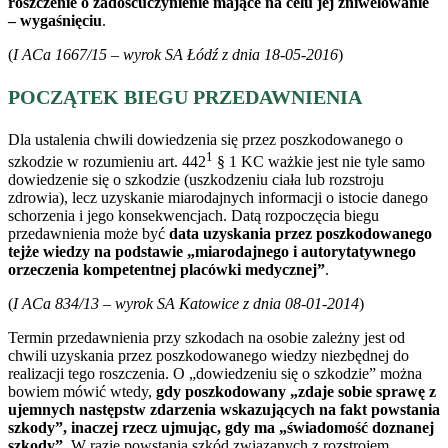
roszczenie o zadośćuczynienie mające na celu jej zniwelowanie
– wygaśnięciu
.
(
I ACa 1667/15 – wyrok SA Łódź z dnia 18-05-2016
)
POCZĄTEK BIEGU PRZEDAWNIENIA
Dla ustalenia chwili dowiedzenia się przez poszkodowanego o
1
szkodzie w rozumieniu art. 442
§ 1 KC ważkie jest nie tyle samo
dowiedzenie się o szkodzie (uszkodzeniu ciała lub rozstroju
zdrowia), lecz uzyskanie miarodajnych informacji o istocie danego
schorzenia i jego konsekwencjach. Datą rozpoczęcia biegu
przedawnienia może być
data uzyskania przez poszkodowanego
tejże wiedzy na podstawie „miarodajnego i autorytatywnego
orzeczenia kompetentnej placówki medycznej”
.
(
I ACa 834/13 – wyrok SA Katowice z dnia 08-01-2014
)
Termin przedawnienia przy szkodach na osobie zależny jest od
chwili uzyskania przez poszkodowanego wiedzy niezbędnej do
realizacji tego roszczenia. O „dowiedzeniu się o szkodzie” można
bowiem mówić wtedy,
gdy poszkodowany „zdaje sobie sprawę z
ujemnych następstw zdarzenia wskazujących na fakt powstania
szkody”, inaczej rzecz ujmując, gdy ma „świadomość doznanej
szkody”
. W razie powstania szkód związanych z rozstrojem