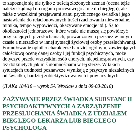
to zapoznaje się nie tylko z treścią złożonych zeznań (ocena tejże
należy skądinąd do organu procesowego a nie do biegłego), ale
także z wszelkimi przejawami stanu psychicznego świadka i jego
nastawienia do relacjonowanych treści (zachowania niewerbalne,
mimika, tempo wypowiedzi, okazywane emocje itd.). Są to
okoliczności jednorazowe, które wcale nie muszą się powtórzyć
przy kolejnych przesłuchaniach, prowadzonych przecież w innym
czasie a nierzadko w innej sytuacji życiowej osoby przesłuchiwanej.
Formułowanie opinii o charakterze bardziej ogólnym, zawierających
całościową ocenę danej osoby i jej funkcji psychicznych, może
dotyczyć przede wszystkim osób chorych, niepełnosprawnych, czy
też dotkniętych jakimiś ułomnościami w tej sferze. W takich
sytuacjach trudności poznawcze wynikają z przyczyn niezależnych
od świadka, bardziej zobiektywizowanych i powtarzalnych.
(
II AKa 184/18 – wyrok SA Wrocław z dnia 09-08-2018
)
ZAŻYWANIE PRZEZ ŚWIADKA SUBSTANCJI
PSYCHOAKTYWNYCH A ZARZĄDZENIE
PRZESŁUCHANIA ŚWIADKA Z UDZIAŁEM
BIEGŁEGO LEKARZA LUB BIEGŁEGO
PSYCHOLOGA