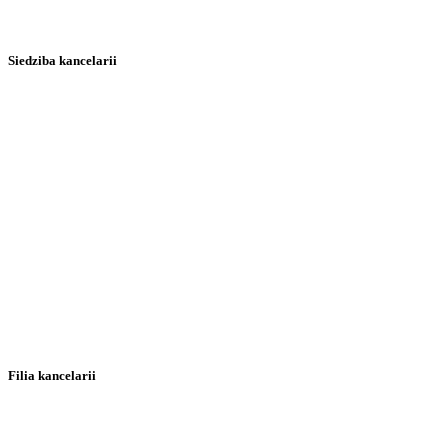
Siedziba kancelarii
Filia kancelarii