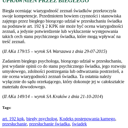
UPRAWNIEŃ PRZEZ BIEGŁEGO
Biegła oceniając wiarygodność zeznań świadków przekroczyła
swoje kompetencje. Przedmiotem bowiem czynności i stanowiska
zajętego przez biegłego biorącego udział w przesłuchaniu świadka
na podstawie art. 192 § 2 KPK nie może być ocena wiarygodności
zeznań, a jedynie potwierdzenie lub wykluczenie występowania
takich cech stanu psychicznego świadka, które mogą wpływać na
treść zeznań.
(
II AKa 179/15 – wyrok SA Warszawa z dnia 29-07-2015
)
Zadaniem biegłego psychologa, biorącego udział w przesłuchaniu,
jest wydanie opinii co do stanu psychicznego świadka, jego rozwoju
umysłowego, zdolności postrzegania lub odtwarzania postrzeżeń, a
nie ocena wiarygodności zeznań świadka. Ta ostatnia należy
wyłącznie do sądu orzekającego, który dokonuje jej w całokształcie
materiału dowodowego.
(
II AKa 149/14 – wyrok SA Kraków z dnia 21-10-2014
)
Tags:
art. 192 kpk
,
biegły psycholog
,
Kodeks postępowania karnego
,
przesłuchanie
,
przesłuchanie świadka
,
świadek