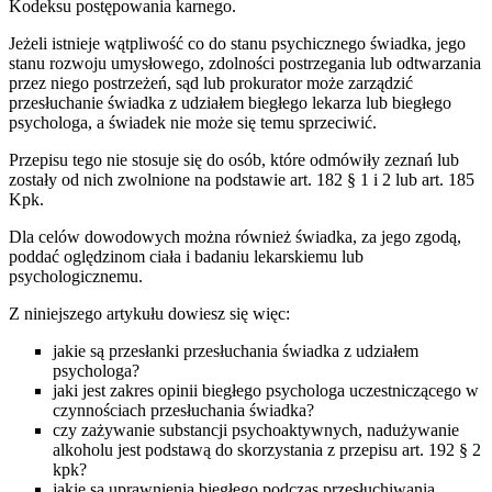
Kodeksu postępowania karnego.
Jeżeli istnieje wątpliwość co do stanu psychicznego świadka, jego
stanu rozwoju umysłowego, zdolności postrzegania lub odtwarzania
przez niego postrzeżeń, sąd lub prokurator może zarządzić
przesłuchanie świadka z udziałem biegłego lekarza lub biegłego
psychologa, a świadek nie może się temu sprzeciwić.
Przepisu tego nie stosuje się do osób, które odmówiły zeznań lub
zostały od nich zwolnione na podstawie art. 182 § 1 i 2 lub art. 185
Kpk.
Dla celów dowodowych można również świadka, za jego zgodą,
poddać oględzinom ciała i badaniu lekarskiemu lub
psychologicznemu.
Z niniejszego artykułu dowiesz się więc:
jakie są przesłanki przesłuchania świadka z udziałem
psychologa?
jaki jest zakres opinii biegłego psychologa uczestniczącego w
czynnościach przesłuchania świadka?
czy zażywanie substancji psychoaktywnych, nadużywanie
alkoholu jest podstawą do skorzystania z przepisu art. 192 § 2
kpk?
jakie są uprawnienia biegłego podczas przesłuchiwania