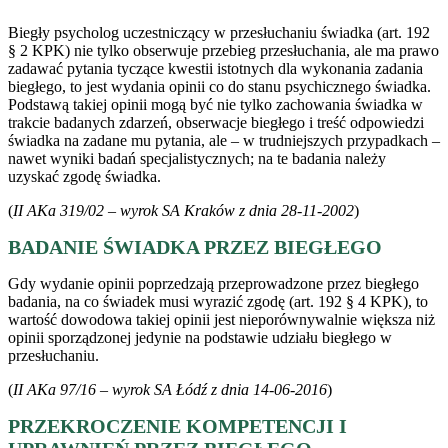
Biegły psycholog uczestniczący w przesłuchaniu świadka (art. 192
§ 2 KPK) nie tylko obserwuje przebieg przesłuchania, ale ma prawo
zadawać pytania tyczące kwestii istotnych dla wykonania zadania
biegłego, to jest wydania opinii co do stanu psychicznego świadka.
Podstawą takiej opinii mogą być nie tylko zachowania świadka w
trakcie badanych zdarzeń, obserwacje biegłego i treść odpowiedzi
świadka na zadane mu pytania, ale – w trudniejszych przypadkach –
nawet wyniki badań specjalistycznych; na te badania należy
uzyskać zgodę świadka.
(
II AKa 319/02 – wyrok SA Kraków z dnia 28-11-2002
)
BADANIE ŚWIADKA PRZEZ BIEGŁEGO
Gdy wydanie opinii poprzedzają przeprowadzone przez biegłego
badania, na co świadek musi wyrazić zgodę (art. 192 § 4 KPK), to
wartość dowodowa takiej opinii jest nieporównywalnie większa niż
opinii sporządzonej jedynie na podstawie udziału biegłego w
przesłuchaniu.
(
II AKa 97/16 – wyrok SA Łódź z dnia 14-06-2016
)
PRZEKROCZENIE KOMPETENCJI I