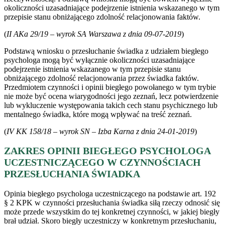
okoliczności uzasadniające podejrzenie istnienia wskazanego w tym
przepisie stanu obniżającego zdolność relacjonowania faktów.
(
II AKa 29/19 – wyrok SA Warszawa z dnia 09-07-2019
)
Podstawą wniosku o przesłuchanie świadka z udziałem biegłego
psychologa mogą być wyłącznie okoliczności uzasadniające
podejrzenie istnienia wskazanego w tym przepisie stanu
obniżającego zdolność relacjonowania przez świadka faktów.
Przedmiotem czynności i opinii biegłego powołanego w tym trybie
nie może być ocena wiarygodności jego zeznań, lecz potwierdzenie
lub wykluczenie występowania takich cech stanu psychicznego lub
mentalnego świadka, które mogą wpływać na treść zeznań.
(
IV KK 158/18 – wyrok SN – Izba Karna z dnia 24-01-2019
)
ZAKRES OPINII BIEGŁEGO PSYCHOLOGA
UCZESTNICZĄCEGO W CZYNNOŚCIACH
PRZESŁUCHANIA ŚWIADKA
Opinia biegłego psychologa uczestniczącego na podstawie art. 192
§ 2 KPK w czynności przesłuchania świadka siłą rzeczy odnosić się
może przede wszystkim do tej konkretnej czynności, w jakiej biegły
brał udział. Skoro biegły uczestniczy w konkretnym przesłuchaniu,