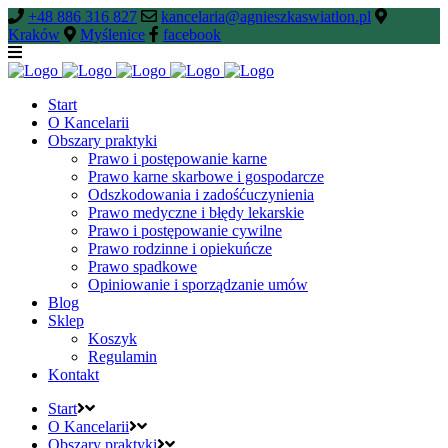
+48 886 316 827
kancelaria@agnieszkaswiatlon.pl
Kraków
Myślenice
facebook
Start
O Kancelarii
Obszary praktyki
Prawo i postępowanie karne
Prawo karne skarbowe i gospodarcze
Odszkodowania i zadośćuczynienia
Prawo medyczne i błędy lekarskie
Prawo i postępowanie cywilne
Prawo rodzinne i opiekuńcze
Prawo spadkowe
Opiniowanie i sporządzanie umów
Blog
Sklep
Koszyk
Regulamin
Kontakt
Start
O Kancelarii
Obszary praktyki