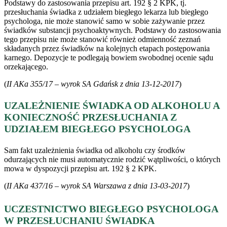
Podstawy do zastosowania przepisu art. 192 § 2 KPK, tj.
przesłuchania świadka z udziałem biegłego lekarza lub biegłego
psychologa, nie może stanowić samo w sobie zażywanie przez
świadków substancji psychoaktywnych. Podstawy do zastosowania
tego przepisu nie może stanowić również odmienność zeznań
składanych przez świadków na kolejnych etapach postępowania
karnego. Depozycje te podlegają bowiem swobodnej ocenie sądu
orzekającego.
(
II AKa 355/17 – wyrok SA Gdańsk z dnia 13-12-2017
)
UZALEŻNIENIE ŚWIADKA OD ALKOHOLU A
KONIECZNOŚĆ PRZESŁUCHANIA Z
UDZIAŁEM BIEGŁEGO PSYCHOLOGA
Sam fakt uzależnienia świadka od alkoholu czy środków
odurzających nie musi automatycznie rodzić wątpliwości, o których
mowa w dyspozycji przepisu art. 192 § 2 KPK.
(
II AKa 437/16 – wyrok SA Warszawa z dnia 13-03-2017
)
UCZESTNICTWO BIEGŁEGO PSYCHOLOGA
W PRZESŁUCHANIU ŚWIADKA