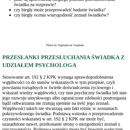
świadka na rozprawie?
czy biegły może przeprowadzić badanie świadka?
czy biegły ocenia wiarygodność zeznań świadków?
Photo by Sigmund on Unsplash
PRZESŁANKI PRZESŁUCHANIA ŚWIADKA
Z
UDZIAŁEM PSYCHOLOGA
Stosowanie art. 192 § 2 KPK wymaga uprawdopodobnienia
wątpliwości co do stanów wskazanych w tym przepisie, czyli
powstania rozsądnych w świetle doświadczenia życiowego i
wskazań wiedzy wątpliwości, czy stan psychiczny świadka lub stan
jego rozwoju umysłowego albo ograniczone zdolności postrzegania
bądź odtwarzania nie rzutują ujemnie na treść jego zeznań.
Wątpliwości takich nie stwarzają sam fakt różnic w zeznaniach
pokrzywdzonego świadka. Podstawą wniosku o przeprowadzenie
czynności wskazanej w art. 192 § 2 KPK nie może być,
uzasadnione nawet, przekonanie strony o niezgodności zeznań z
rzeczywistością. Podstawą wniosku mogą być bowiem wyłącznie