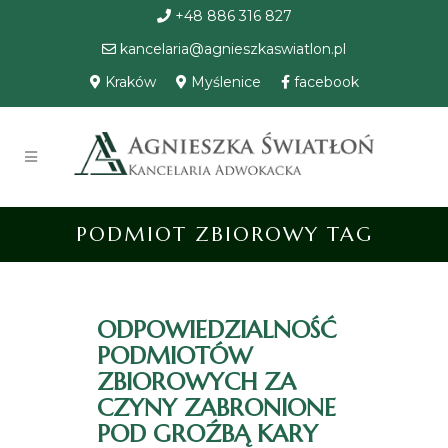
+48 886 316 827
kancelaria@agnieszkaswiatlon.pl
Kraków
Myślenice
facebook
PODMIOT ZBIOROWY TAG
ODPOWIEDZIALNOŚĆ
PODMIOTÓW
ZBIOROWYCH ZA
CZYNY ZABRONIONE
POD GROŹBĄ KARY