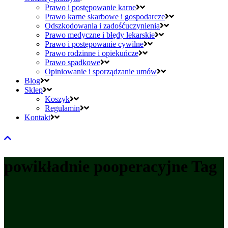
Prawo i postępowanie karne
Prawo karne skarbowe i gospodarcze
Odszkodowania i zadośćuczynienia
Prawo medyczne i błędy lekarskie
Prawo i postępowanie cywilne
Prawo rodzinne i opiekuńcze
Prawo spadkowe
Opiniowanie i sporządzanie umów
Blog
Sklep
Koszyk
Regulamin
Kontakt
powikładnie pooperacyjne Tag