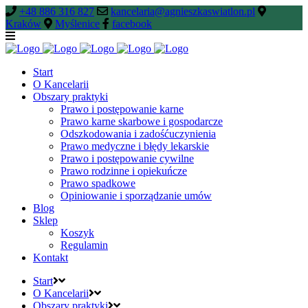
+48 886 316 827
kancelaria@agnieszkaswiatlon.pl
Kraków
Myślenice
facebook
Start
O Kancelarii
Obszary praktyki
Prawo i postępowanie karne
Prawo karne skarbowe i gospodarcze
Odszkodowania i zadośćuczynienia
Prawo medyczne i błędy lekarskie
Prawo i postępowanie cywilne
Prawo rodzinne i opiekuńcze
Prawo spadkowe
Opiniowanie i sporządzanie umów
Blog
Sklep
Koszyk
Regulamin
Kontakt
Start
O Kancelarii
Obszary praktyki