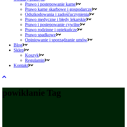
Prawo i postępowanie karne
Prawo karne skarbowe i gospodarcze
Odszkodowania i zadośćuczynienia
Prawo medyczne i błędy lekarskie
Prawo i postępowanie cywilne
Prawo rodzinne i opiekuńcze
Prawo spadkowe
Opiniowanie i sporządzanie umów
Blog
Sklep
Koszyk
Regulamin
Kontakt
powikłanie Tag