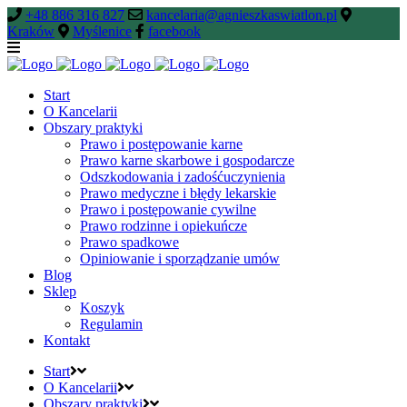
+48 886 316 827
kancelaria@agnieszkaswiatlon.pl
Kraków
Myślenice
facebook
Start
O Kancelarii
Obszary praktyki
Prawo i postępowanie karne
Prawo karne skarbowe i gospodarcze
Odszkodowania i zadośćuczynienia
Prawo medyczne i błędy lekarskie
Prawo i postępowanie cywilne
Prawo rodzinne i opiekuńcze
Prawo spadkowe
Opiniowanie i sporządzanie umów
Blog
Sklep
Koszyk
Regulamin
Kontakt
Start
O Kancelarii
Obszary praktyki