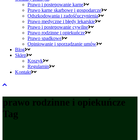
Prawo i postępowanie karne
Prawo karne skarbowe i gospodarcze
Odszkodowania i zadośćuczynienia
Prawo medyczne i błędy lekarskie
Prawo i postępowanie cywilne
Prawo rodzinne i opiekuńcze
Prawo spadkowe
Opiniowanie i sporządzanie umów
Blog
Sklep
Koszyk
Regulamin
Kontakt
prawo rodzinne i opiekuńcze
Tag