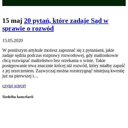
15 maj
20 pytań, które zadaje Sąd w
sprawie o rozwód
15.05.2020
W poniższym artykule możesz zapoznać się z pytaniami, jakie
zadaje sędzia podczas rozprawy rozwodowej, gdy małżonkowie
chcą rozwiązać małżeństwo bez orzekania o winie. Takie
postępowanie trwa znacznie krócej niż rozwód, który miałby zapaść
z jej orzeczeniem. Zazwyczaj można rozstrzygnąć niniejszą kwestię
już na pierwszej i…
czytaj więcej
Siedziba kancelarii