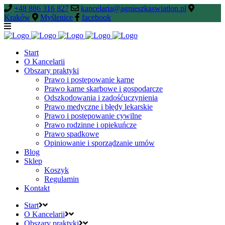
+48 886 316 827
kancelaria@agnieszkaswiatlon.pl
Kraków
Myślenice
facebook
Start
O Kancelarii
Obszary praktyki
Prawo i postępowanie karne
Prawo karne skarbowe i gospodarcze
Odszkodowania i zadośćuczynienia
Prawo medyczne i błędy lekarskie
Prawo i postępowanie cywilne
Prawo rodzinne i opiekuńcze
Prawo spadkowe
Opiniowanie i sporządzanie umów
Blog
Sklep
Koszyk
Regulamin
Kontakt
Start
O Kancelarii
Obszary praktyki