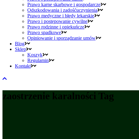
Prawo karne skarbowe i gospodarcze
Odszkodowania i zadośćuczynienia
Prawo medyczne i błędy lekarskie
Prawo i postępowanie cywilne
Prawo rodzinne i opiekuńcze
Prawo spadkowe
Opiniowanie i sporządzanie umów
Blog
Sklep
Koszyk
Regulamin
Kontakt
zaostrzenie karalności Tag