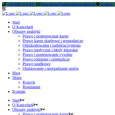
+48 886 316 827
kancelaria@agnieszkaswiatlon.pl
Kraków
Start
O Kancelarii
Obszary praktyki
Prawo i postępowanie karne
Prawo karne skarbowe i gospodarcze
Odszkodowania i zadośćuczynienia
Prawo medyczne i błędy lekarskie
Prawo i postępowanie cywilne
Prawo rodzinne i opiekuńcze
Prawo spadkowe
Opiniowanie i sporządzanie umów
Blog
Sklep
Koszyk
Regulamin
Kontakt
Start
O Kancelarii
Obszary praktyki
Prawo i postępowanie karne