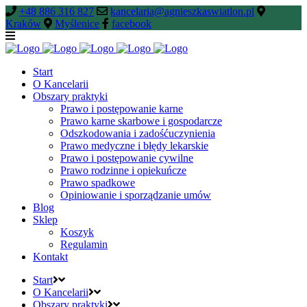
+48 886 316 827
kancelaria@agnieszkaswiatlon.pl
Kraków
Myślenice
facebook
Start
O Kancelarii
Obszary praktyki
Prawo i postępowanie karne
Prawo karne skarbowe i gospodarcze
Odszkodowania i zadośćuczynienia
Prawo medyczne i błędy lekarskie
Prawo i postępowanie cywilne
Prawo rodzinne i opiekuńcze
Prawo spadkowe
Opiniowanie i sporządzanie umów
Blog
Sklep
Koszyk
Regulamin
Kontakt
Start
O Kancelarii
Obszary praktyki