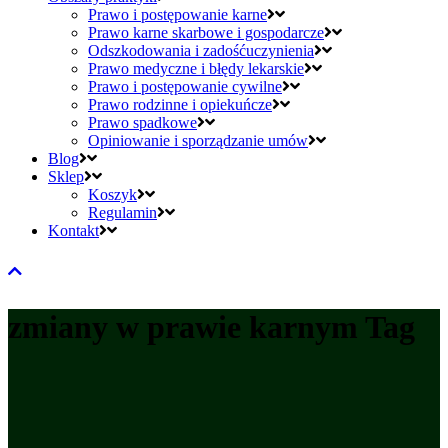
Prawo i postępowanie karne
Prawo karne skarbowe i gospodarcze
Odszkodowania i zadośćuczynienia
Prawo medyczne i błędy lekarskie
Prawo i postępowanie cywilne
Prawo rodzinne i opiekuńcze
Prawo spadkowe
Opiniowanie i sporządzanie umów
Blog
Sklep
Koszyk
Regulamin
Kontakt
zmiany w prawie karnym Tag