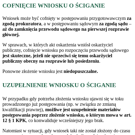
COFNIĘCIE WNIOSKU O ŚCIGANIE
Wniosek może być cofnięty w postępowaniu przygotowawczym
za
zgodą prokuratora
, a w postępowaniu sądowym
za zgodą sądu
–
aż do zamknięcia przewodu sądowego na pierwszej rozprawie
głównej.
W sprawach, w których akt oskarżenia wniósł oskarżyciel
publiczny, cofnięcie wniosku po rozpoczęciu przewodu sądowego
jest skuteczne, jeżeli nie sprzeciwi się temu oskarżyciel
publiczny obecny na rozprawie lub posiedzeniu
.
Ponowne złożenie wniosku jest
niedopuszczalne.
UZUPEŁNIENIE WNIOSKU O ŚCIGANIE
W przypadku gdy potrzeba złożenia wniosku ujawni się w toku
prowadzonego już postępowania (np. w związku ze zmianą
kwalifikacji prawnej),
możliwe jest uzupełnienie materiałów
postępowania poprzez złożenie wniosku, o którym mowa w art.
12 § 1 KPK
, co konwaliduje wcześniejszy jego brak.
Natomiast w sytuacji, gdy wniosek taki nie został złożony do czasu