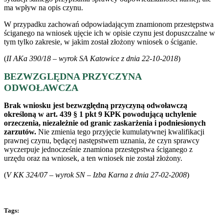
ma wpływ na opis czynu.
W przypadku zachowań odpowiadającym znamionom przestępstwa
ściganego na wniosek ujęcie ich w opisie czynu jest dopuszczalne w
tym tylko zakresie, w jakim został złożony wniosek o ściganie.
(
II AKa 390/18 – wyrok SA Katowice z dnia 22-10-2018
)
BEZWZGLĘDNA PRZYCZYNA
ODWOŁAWCZA
Brak wniosku jest bezwzględną przyczyną odwoławczą
określoną w art. 439 § 1 pkt 9 KPK powodującą uchylenie
orzeczenia, niezależnie od granic zaskarżenia i podniesionych
zarzutów.
Nie zmienia tego przyjęcie kumulatywnej kwalifikacji
prawnej czynu, będącej następstwem uznania, że czyn sprawcy
wyczerpuje jednocześnie znamiona przestępstwa ściganego z
urzędu oraz na wniosek, a ten wniosek nie został złożony.
(
V KK 324/07 – wyrok SN – Izba Karna z dnia 27-02-2008
)
Tags: