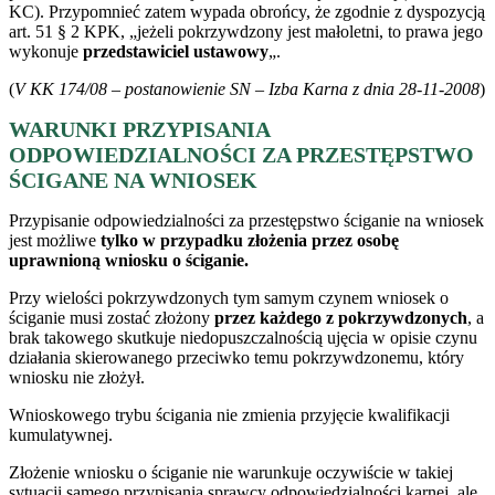
KC). Przypomnieć zatem wypada obrońcy, że zgodnie z dyspozycją
art. 51 § 2 KPK, „jeżeli pokrzywdzony jest małoletni, to prawa jego
wykonuje
przedstawiciel ustawowy
„.
(
V KK 174/08 – postanowienie SN – Izba Karna z dnia 28-11-2008
)
WARUNKI PRZYPISANIA
ODPOWIEDZIALNOŚCI ZA PRZESTĘPSTWO
ŚCIGANE NA WNIOSEK
Przypisanie odpowiedzialności za przestępstwo ściganie na wniosek
jest możliwe
tylko w przypadku złożenia przez osobę
uprawnioną wniosku o ściganie.
Przy wielości pokrzywdzonych tym samym czynem wniosek o
ściganie musi zostać złożony
przez każdego z pokrzywdzonych
, a
brak takowego skutkuje niedopuszczalnością ujęcia w opisie czynu
działania skierowanego przeciwko temu pokrzywdzonemu, który
wniosku nie złożył.
Wnioskowego trybu ścigania nie zmienia przyjęcie kwalifikacji
kumulatywnej.
Złożenie wniosku o ściganie nie warunkuje oczywiście w takiej
sytuacji samego przypisania sprawcy odpowiedzialności karnej, ale