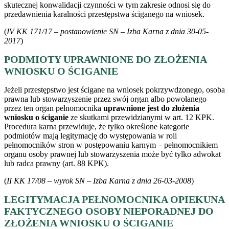
skutecznej konwalidacji czynności w tym zakresie odnosi się do
przedawnienia karalności przestępstwa ściganego na wniosek.
(
IV KK 171/17 – postanowienie SN – Izba Karna z dnia 30-05-
2017
)
PODMIOTY UPRAWNIONE DO ZŁOŻENIA
WNIOSKU O ŚCIGANIE
Jeżeli przestępstwo jest ścigane na wniosek pokrzywdzonego, osoba
prawna lub stowarzyszenie przez swój organ albo powołanego
przez ten organ pełnomocnika
uprawnione jest do złożenia
wniosku o ściganie
ze skutkami przewidzianymi w art. 12 KPK.
Procedura karna przewiduje, że tylko określone kategorie
podmiotów mają legitymację do występowania w roli
pełnomocników stron w postępowaniu karnym – pełnomocnikiem
organu osoby prawnej lub stowarzyszenia może być tylko adwokat
lub radca prawny (art. 88 KPK).
(
II KK 17/08 – wyrok SN – Izba Karna z dnia 26-03-2008
)
LEGITYMACJA PEŁNOMOCNIKA OPIEKUNA
FAKTYCZNEGO OSOBY NIEPORADNEJ DO
ZŁOŻENIA WNIOSKU O ŚCIGANIE