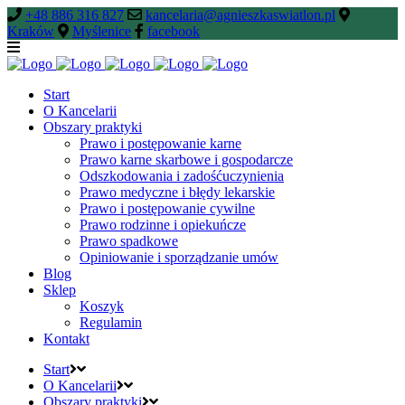
+48 886 316 827
kancelaria@agnieszkaswiatlon.pl
Kraków
Myślenice
facebook
Start
O Kancelarii
Obszary praktyki
Prawo i postępowanie karne
Prawo karne skarbowe i gospodarcze
Odszkodowania i zadośćuczynienia
Prawo medyczne i błędy lekarskie
Prawo i postępowanie cywilne
Prawo rodzinne i opiekuńcze
Prawo spadkowe
Opiniowanie i sporządzanie umów
Blog
Sklep
Koszyk
Regulamin
Kontakt
Start
O Kancelarii
Obszary praktyki