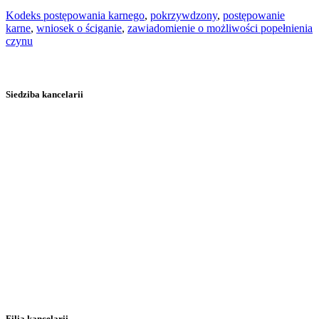
Kodeks postępowania karnego
,
pokrzywdzony
,
postępowanie
karne
,
wniosek o ściganie
,
zawiadomienie o możliwości popełnienia
czynu
Siedziba kancelarii
Filia kancelarii