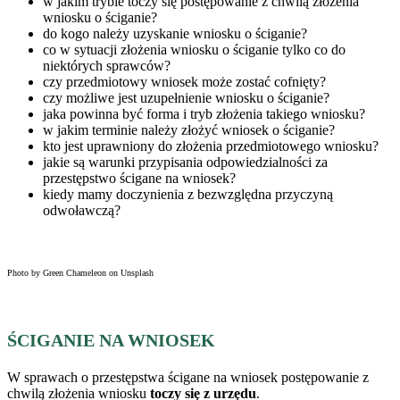
w jakim trybie toczy się postępowanie z chwilą złożenia
wniosku o ściganie?
do kogo należy uzyskanie wniosku o ściganie?
co w sytuacji złożenia wniosku o ściganie tylko co do
niektórych sprawców?
czy przedmiotowy wniosek może zostać cofnięty?
czy możliwe jest uzupełnienie wniosku o ściganie?
jaka powinna być forma i tryb złożenia takiego wniosku?
w jakim terminie należy złożyć wniosek o ściganie?
kto jest uprawniony do złożenia przedmiotowego wniosku?
jakie są warunki przypisania odpowiedzialności za
przestępstwo ścigane na wniosek?
kiedy mamy doczynienia z bezwzględna przyczyną
odwoławczą?
Photo by Green Chameleon on Unsplash
ŚCIGANIE NA WNIOSEK
W sprawach o przestępstwa ścigane na wniosek postępowanie z
chwilą złożenia wniosku
toczy się z urzędu
.