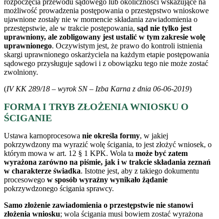
rozpoczęcia przewodu sądowego lub okoliczności wskazujące na
możliwość prowadzenia postępowania o przestępstwo wnioskowe
ujawnione zostały nie w momencie składania zawiadomienia o
przestępstwie, ale w trakcie postępowania,
sąd nie tylko jest
uprawniony, ale zobligowany jest ustalić w tym zakresie wolę
uprawnionego
. Oczywistym jest, że prawo do kontroli istnienia
skargi uprawnionego oskarżyciela na każdym etapie postępowania
sądowego przysługuje sądowi i z obowiązku tego nie może zostać
zwolniony.
(
IV KK 289/18 – wyrok SN – Izba Karna z dnia 06-06-2019
)
FORMA I TRYB ZŁOŻENIA WNIOSKU O
ŚCIGANIE
Ustawa karnoprocesowa
nie określa formy
, w jakiej
pokrzywdzony ma wyrazić wolę ścigania, to jest złożyć wniosek, o
którym mowa w art. 12 § 1 KPK. Wola ta
może być zatem
wyrażona zarówno na piśmie, jak i w trakcie składania zeznań
w charakterze świadka
. Istotne jest, aby z takiego dokumentu
procesowego
w sposób wyraźny wynikało żądanie
pokrzywdzonego ścigania sprawcy.
Samo złożenie zawiadomienia o przestępstwie nie stanowi
złożenia wniosku
; wola ścigania musi bowiem zostać wyrażona