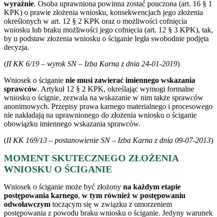
wyraźnie
. Osoba uprawniona powinna zostać pouczona (art. 16 § 1
KPK) o prawie złożenia wniosku, konsekwencjach jego złożenia
określonych w art. 12 § 2 KPK oraz o możliwości cofnięcia
wniosku lub braku możliwości jego cofnięcia (art. 12 § 3 KPK), tak,
by u podstaw złożenia wniosku o ściganie legła swobodnie podjęta
decyzja.
(
II KK 6/19 – wyrok SN – Izba Karna z dnia 24-01-2019
)
Wniosek o ściganie
nie musi zawierać imiennego wskazania
sprawców
. Artykuł 12 § 2 KPK, określając wymogi formalne
wniosku o ścignie, zezwala na wskazanie w nim także sprawców
anonimowych. Przepisy prawa karnego materialnego i procesowego
nie nakładają na uprawnionego do złożenia wniosku o ściganie
obowiązku imiennego wskazania sprawców.
(
II KK 169/13 – postanowienie SN – Izba Karna z dnia 09-07-2013
)
MOMENT SKUTECZNEGO ZŁOŻENIA
WNIOSKU O ŚCIGANIE
Wniosek o ściganie może być złożony
na każdym etapie
postępowania karnego
,
w tym również w postępowaniu
odwoławczym
toczącym się w związku z umorzeniem
postępowania z powodu braku wniosku o ściganie. Jedyny warunek