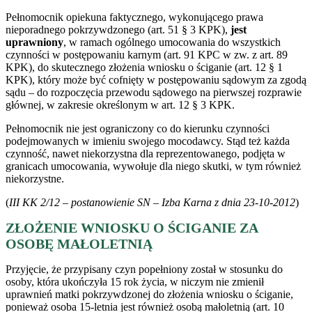
Pełnomocnik opiekuna faktycznego, wykonującego prawa
nieporadnego pokrzywdzonego (art. 51 § 3 KPK),
jest
uprawniony
, w ramach ogólnego umocowania do wszystkich
czynności w postępowaniu karnym (art. 91 KPC w zw. z art. 89
KPK), do skutecznego złożenia wniosku o ściganie (art. 12 § 1
KPK), który może być cofnięty w postępowaniu sądowym za zgodą
sądu – do rozpoczęcia przewodu sądowego na pierwszej rozprawie
głównej, w zakresie określonym w art. 12 § 3 KPK.
Pełnomocnik nie jest ograniczony co do kierunku czynności
podejmowanych w imieniu swojego mocodawcy. Stąd też każda
czynność, nawet niekorzystna dla reprezentowanego, podjęta w
granicach umocowania, wywołuje dla niego skutki, w tym również
niekorzystne.
(
III KK 2/12 – postanowienie SN – Izba Karna z dnia 23-10-2012
)
ZŁOŻENIE WNIOSKU O ŚCIGANIE ZA
OSOBĘ MAŁOLETNIĄ
Przyjęcie, że przypisany czyn popełniony został w stosunku do
osoby, która ukończyła 15 rok życia, w niczym nie zmienił
uprawnień matki pokrzywdzonej do złożenia wniosku o ściganie,
ponieważ osoba 15-letnia jest również osobą małoletnią (art. 10