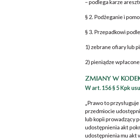
– podlega karze areszt
§ 2. Podżeganie i pomo
§ 3. Przepadkowi podle
1) zebrane ofiary lub 
2) pieniądze wpłacone 
ZMIANY W KODEK
W art. 156 § 5 Kpk us
„Prawo to przysługuj
przedmiocie udostępni
lub kopii prowadzący
udostępnienia akt pok
udostępnienia mu akt 