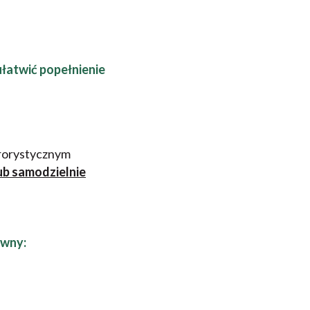
łatwić popełnienie
rrorystycznym
ub samodzielnie
ywny: