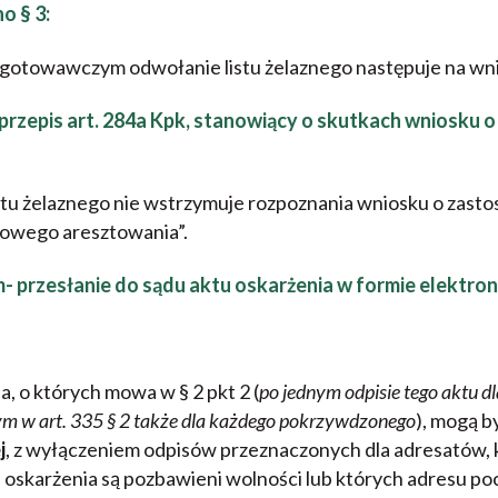
o § 3:
otowawczym odwołanie listu żelaznego następuje na wni
epis art. 284a Kpk, stanowiący o skutkach wniosku o 
stu żelaznego nie wstrzymuje rozpoznania wniosku o zas
owego aresztowania”.
rzesłanie do sądu aktu oskarżenia w formie elektroni
a, o których mowa w § 2 pkt 2 (
po jednym odpisie tego aktu d
m w art. 335 § 2 także dla każdego pokrzywdzonego
), mogą b
j
, z wyłączeniem odpisów przeznaczonych dla adresatów, 
 oskarżenia są pozbawieni wolności lub których adresu poc