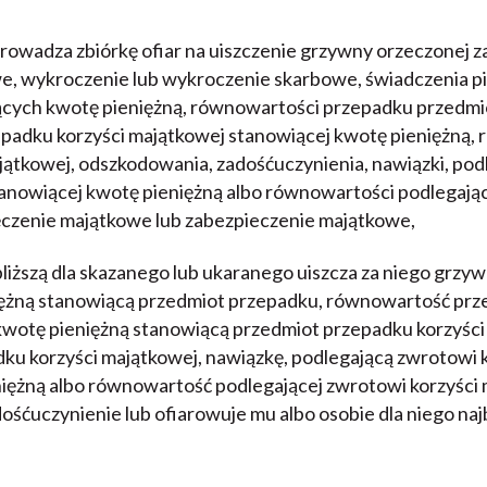
prowadza zbiórkę ofiar na uiszczenie grzywny orzeczonej 
, wykroczenie lub wykroczenie skarbowe, świadczenia p
cych kwotę pieniężną, równowartości przepadku przedmi
epadku korzyści majątkowej stanowiącej kwotę pieniężną,
jątkowej, odszkodowania, zadośćuczynienia, nawiązki, pod
tanowiącej kwotę pieniężną albo równowartości podlegając
ęczenie majątkowe lub zabezpieczenie majątkowe,
bliższą dla skazanego lub ukaranego uiszcza za niego grzy
niężną stanowiącą przedmiot przepadku, równowartość pr
 kwotę pieniężną stanowiącą przedmiot przepadku korzyści
u korzyści majątkowej, nawiązkę, podlegającą zwrotowi 
iężną albo równowartość podlegającej zwrotowi korzyści m
śćuczynienie lub ofiarowuje mu albo osobie dla niego najb