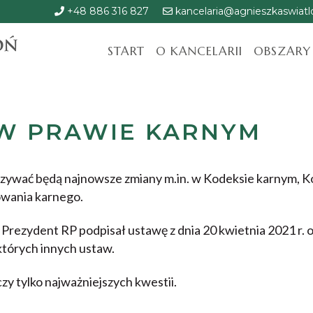
+48 886 316 827
kancelaria@agnieszkaswiatlo
START
O KANCELARII
OBSZARY
W PRAWIE KARNYM
zywać będą najnowsze zmiany m.in. w Kodeksie karnym, 
owania karnego.
 Prezydent RP podpisał ustawę z dnia 20 kwietnia 2021 r. 
których innych ustaw.
czy tylko najważniejszych kwestii.