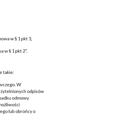
mowa w § 1 pkt 1;
 w § 1 pkt 2”.
e takie:
awczego. W
erzytelnionych odpisów
wypadku odmowy
możliwości
nego lub obrońcy o