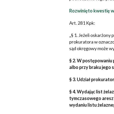
Rozwinięto kwestię w
Art. 281 Kpk:
„§ 1. Jeżeli oskarżony 
prokuratora w oznaczo
sąd okręgowy może wyd
§ 2. W postępowaniu
albo przy braku jego 
§ 3. Udział prokurato
§ 4. Wydając list żel
tymczasowego areszto
wydaniu listu żelazn