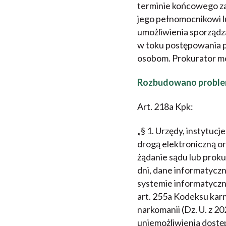
terminie końcowego z
jego pełnomocnikowi 
umożliwienia sporządza
w toku postępowania
osobom. Prokurator moż
Rozbudowano problem
Art. 218a Kpk:
„§ 1. Urzędy, instytuc
drogą elektroniczną o
żądanie sądu lub proku
dni, dane informatycz
systemie informatyczny
art. 255a Kodeksu karn
narkomanii (Dz. U. z 2
uniemożliwienia dostęp