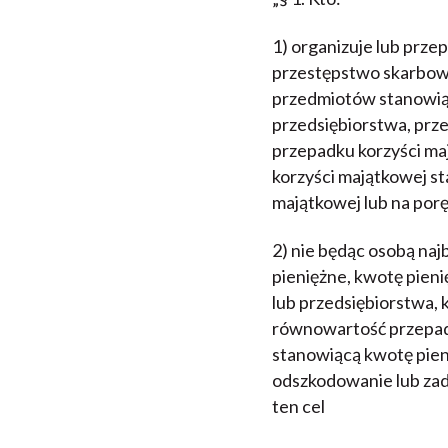
1) organizuje lub prze
przestępstwo skarbowe
przedmiotów stanowią
przedsiębiorstwa, prz
przepadku korzyści ma
korzyści majątkowej s
majątkowej lub na por
2) nie będąc osobą naj
pieniężne, kwotę pie
lub przedsiębiorstwa,
równowartość przepadk
stanowiącą kwotę pien
odszkodowanie lub zado
ten cel