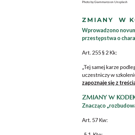
Photo by Giammarco on Unsplash
ZMIANY W K
Wprowadzono novum- 
przestępstwa o chara
Art. 255 § 2 Kk:
„Tej samej karze podle
uczestniczy w szkolen
zapoznaje się z treśc
ZMIANY W KODEK
Znacząco „rozbudowan
Art. 57 Kw:
„§ 1. Kto: