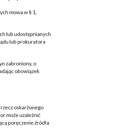
rych mowa w § 1,
nych lub udostępnianych
ądu lub prokuratora
zyn zabroniony, o
ładając obowiązek
a rzecz oskarżonego
tor może uzależnić
ącą poręczenie źródła