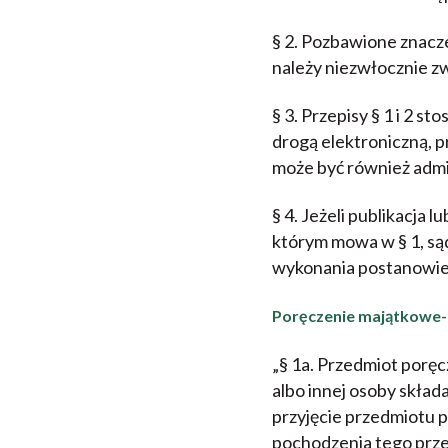
§ 2. Pozbawione znacz
należy niezwłocznie zw
§ 3. Przepisy § 1 i 2 
drogą elektroniczną, 
może być również admin
§ 4. Jeżeli publikacja 
którym mowa w § 1, sąd
wykonania postanowien
Poręczenie majątkowe- 
„§ 1a. Przedmiot porę
albo innej osoby skład
przyjęcie przedmiotu 
pochodzenia tego prze