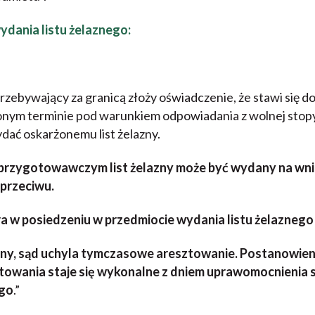
ydania listu żelaznego:
przebywający za granicą złoży oświadczenie, że stawi się do
nym terminie pod warunkiem odpowiadania z wolnej stop
ać oskarżonemu list żelazny.
 przygotowawczym list żelazny może być wydany na wn
sprzeciwu.
ra w posiedzeniu w przedmiocie wydania listu żelazneg
azny, sąd uchyla tymczasowe aresztowanie. Postanowien
wania staje się wykonalne z dniem uprawomocnienia s
ego
.”