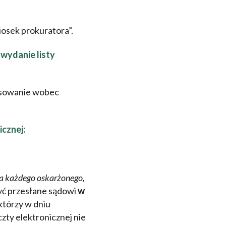
osek prokuratora”.
wydanie listy
tosowanie wobec
cznej:
la każdego oskarżonego,
yć przesłane sądowi
w
którzy w dniu
zty elektronicznej nie