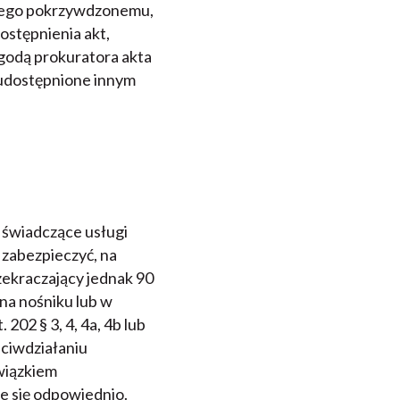
zego pokrzywdzonemu,
stępnienia akt,
zgodą prokuratora akta
udostępnione innym
b świadczące usługi
 zabezpieczyć, na
zekraczający jednak 90
na nośniku lub w
02 § 3, 4, 4a, 4b lub
eciwdziałaniu
owiązkiem
je się odpowiednio.