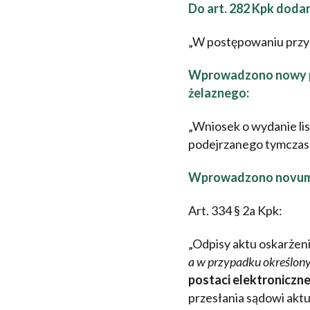
Do art. 282 Kpk dodan
„W postępowaniu przyg
Wprowadzono nowy prz
żelaznego:
„Wniosek o wydanie li
podejrzanego tymczas
Wprowadzono novum- p
Art. 334 § 2a Kpk:
„Odpisy aktu oskarżeni
a w przypadku określony
postaci elektroniczne
przesłania sądowi aktu