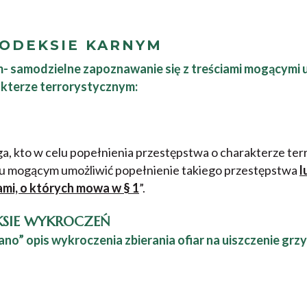
ODEKSIE KARNYM
samodzielne zapoznawanie się z treściami mogącymi u
kterze terrorystycznym:
ga, kto w celu popełnienia przestępstwa o charakterze te
iu mogącym umożliwić popełnienie takiego przestępstwa
l
iami, o których mowa w § 1
”.
SIE WYKROCZEŃ
o” opis wykroczenia zbierania ofiar na uiszczenie grz