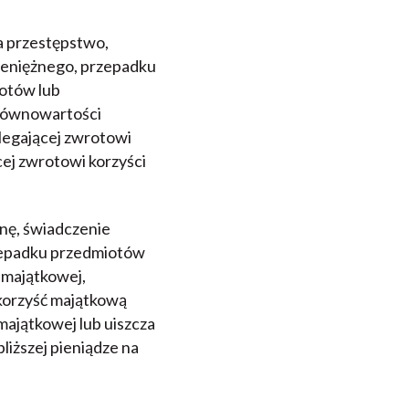
za przestępstwo,
ieniężnego, przepadku
otów lub
 równowartości
legającej zwrotowi
ej zwrotowi korzyści
wnę, świadczenie
zepadku przedmiotów
 majątkowej,
korzyść majątkową
ajątkowej lub uiszcza
liższej pieniądze na