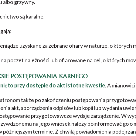
u albo grzywny.
cnictwo są karalne.
gają:
pieniądze uzyskane za zebrane ofiary w naturze, o których 
na poczet należności lub ofiarowane na cel, o których mowa
SIE POSTĘPOWANIA KARNEGO
unięto przy dostępie do akt istotne kwestie
. A mianowici
e stronom także po zakończeniu postępowania przygotow
enia akt, sporządzenia odpisów lub kopii lub wydania uwi
 postępowanie przygotowawcze wydaje zarządzenie. W 
rzywdzonemu na jego wniosek należy poinformować go o 
w późniejszym terminie. Z chwilą powiadomienia podejrza