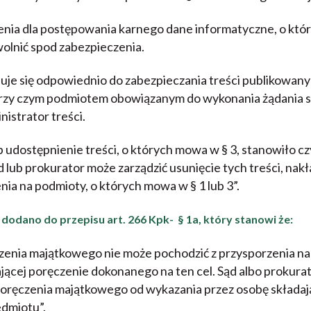
enia dla postępowania karnego dane informatyczne, o któ
olnić spod zabezpieczenia.
stosuje się odpowiednio do zabezpieczania treści publikowa
przy czym podmiotem obowiązanym do wykonania żądania s
istrator treści.
lub udostępnienie treści, o których mowa w § 3, stanowiło c
 lub prokurator może zarządzić usunięcie tych treści, nak
ia na podmioty, o których mowa w § 1 lub 3”.
dodano do przepisu art. 266 Kpk- § 1a, który stanowi że:
czenia majątkowego nie może pochodzić z przysporzenia n
ającej poręczenie dokonanego na ten cel. Sąd albo prokura
poręczenia majątkowego od wykazania przez osobę składaj
dmiotu”.