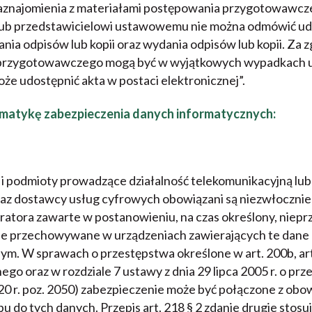
aznajomienia z materiałami postępowania przygotowawc
lub przedstawicielowi ustawowemu nie można odmówić udo
nia odpisów lub kopii oraz wydania odpisów lub kopii. Za 
 przygotowawczego mogą być w wyjątkowych wypadkach 
e udostępnić akta w postaci elektronicznej”.
atykę zabezpieczenia danych informatycznych:
je i podmioty prowadzące działalność telekomunikacyjną lu
raz dostawcy usług cyfrowych obowiązani są niezwłocznie
ratora zawarte w postanowieniu, na czas określony, niepr
ne przechowywane w urządzeniach zawierających te dane 
m. W sprawach o przestępstwa określone w art. 200b, art. 2
ego oraz w rozdziale 7 ustawy z dnia 29 lipca 2005 r. o prz
020 r. poz. 2050) zabezpieczenie może być połączone z ob
u do tych danych. Przepis art. 218 § 2 zdanie drugie stosu