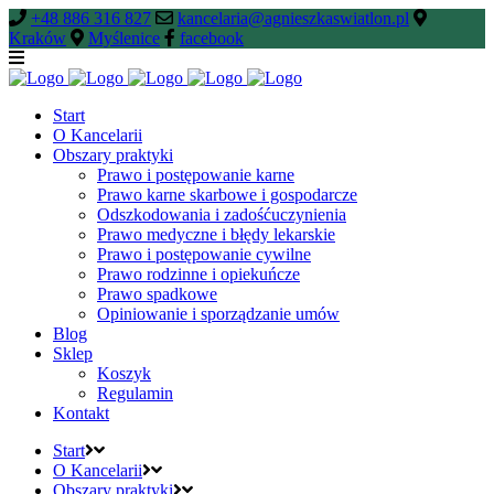
+48 886 316 827
kancelaria@agnieszkaswiatlon.pl
Kraków
Myślenice
facebook
Start
O Kancelarii
Obszary praktyki
Prawo i postępowanie karne
Prawo karne skarbowe i gospodarcze
Odszkodowania i zadośćuczynienia
Prawo medyczne i błędy lekarskie
Prawo i postępowanie cywilne
Prawo rodzinne i opiekuńcze
Prawo spadkowe
Opiniowanie i sporządzanie umów
Blog
Sklep
Koszyk
Regulamin
Kontakt
Start
O Kancelarii
Obszary praktyki