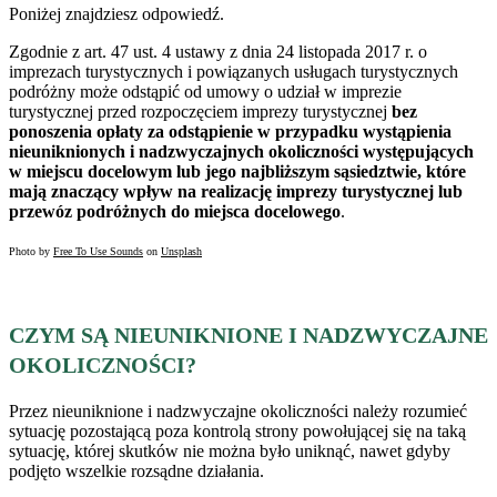
Poniżej znajdziesz odpowiedź.
Zgodnie z art. 47 ust. 4 ustawy z dnia 24 listopada 2017 r. o
imprezach turystycznych i powiązanych usługach turystycznych
podróżny może odstąpić od umowy o udział w imprezie
turystycznej przed rozpoczęciem imprezy turystycznej
bez
ponoszenia opłaty za odstąpienie w przypadku wystąpienia
nieuniknionych i nadzwyczajnych okoliczności występujących
w miejscu docelowym lub jego najbliższym sąsiedztwie, które
mają znaczący wpływ na realizację imprezy turystycznej lub
przewóz podróżnych do miejsca docelowego
.
Photo by
Free To Use Sounds
on
Unsplash
CZYM SĄ NIEUNIKNIONE I NADZWYCZAJNE
OKOLICZNOŚCI?
Przez nieuniknione i nadzwyczajne okoliczności należy rozumieć
sytuację pozostającą poza kontrolą strony powołującej się na taką
sytuację, której skutków nie można było uniknąć, nawet gdyby
podjęto wszelkie rozsądne działania.