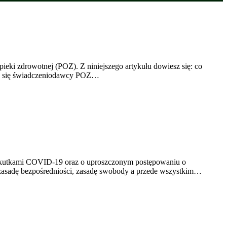
ieki zdrowotnej (POZ). Z niniejszego artykułu dowiesz się: co
ania się świadczeniodawcy POZ…
 skutkami COVID-19 oraz o uproszczonym postępowaniu o
zasadę bezpośredniości, zasadę swobody a przede wszystkim…