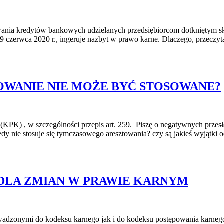
owania kredytów bankowych udzielanych przedsiębiorcom dotkniętym
czerwca 2020 r., ingeruje nazbyt w prawo karne. Dlaczego, przeczyt
WANIE NIE MOŻE BYĆ STOSOWANE?
 (KPK) , w szczególności przepis art. 259. Piszę o negatywnych prze
edy nie stosuje się tymczasowego aresztowania? czy są jakieś wyjątk
DLA ZMIAN W PRAWIE KARNYM
rowadzonymi do kodeksu karnego jak i do kodeksu postępowania karne