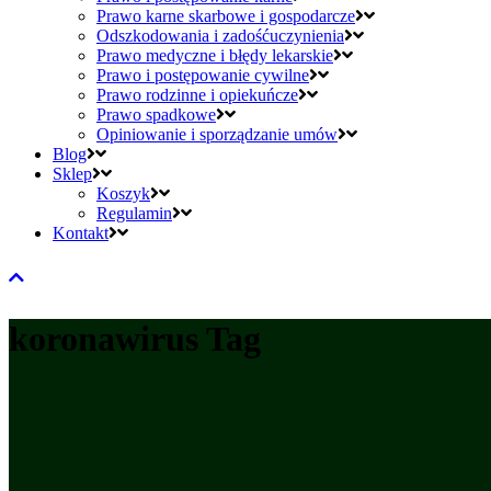
Prawo karne skarbowe i gospodarcze
Odszkodowania i zadośćuczynienia
Prawo medyczne i błędy lekarskie
Prawo i postępowanie cywilne
Prawo rodzinne i opiekuńcze
Prawo spadkowe
Opiniowanie i sporządzanie umów
Blog
Sklep
Koszyk
Regulamin
Kontakt
koronawirus Tag