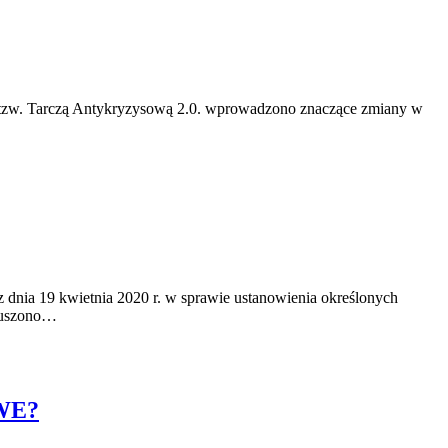
li tzw. Tarczą Antykryzysową 2.0. wprowadzono znaczące zmiany w
z dnia 19 kwietnia 2020 r. w sprawie ustanowienia określonych
oruszono…
WE?