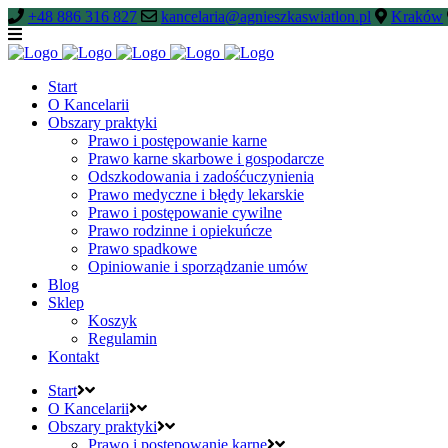
+48 886 316 827
kancelaria@agnieszkaswiatlon.pl
Kraków
Start
O Kancelarii
Obszary praktyki
Prawo i postępowanie karne
Prawo karne skarbowe i gospodarcze
Odszkodowania i zadośćuczynienia
Prawo medyczne i błędy lekarskie
Prawo i postępowanie cywilne
Prawo rodzinne i opiekuńcze
Prawo spadkowe
Opiniowanie i sporządzanie umów
Blog
Sklep
Koszyk
Regulamin
Kontakt
Start
O Kancelarii
Obszary praktyki
Prawo i postępowanie karne