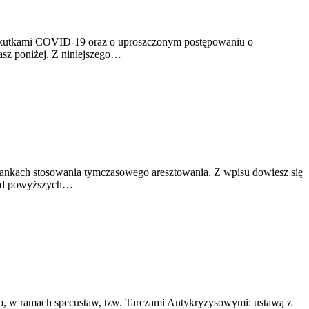
 skutkami COVID-19 oraz o uproszczonym postępowaniu o
asz poniżej. Z niniejszego…
słankach stosowania tymczasowego aresztowania. Z wpisu dowiesz się
i od powyższych…
go, w ramach specustaw, tzw. Tarczami Antykryzysowymi: ustawą z