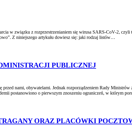
sparcia w związku z rozprzestrzenianiem się wirusa SARS-CoV-2, czy
”. Z niniejszego artykułu dowiesz się: jaki rodzaj listów…
DMINISTRACJI PUBLICZNEJ
się przed nami, obywatelami. Jednak rozporządzeniem Rady Ministrów 
idemii postanowiono o pierwszym znoszeniu ograniczeń, w którym p
STRAGANY ORAZ PLACÓWKI POCZTO