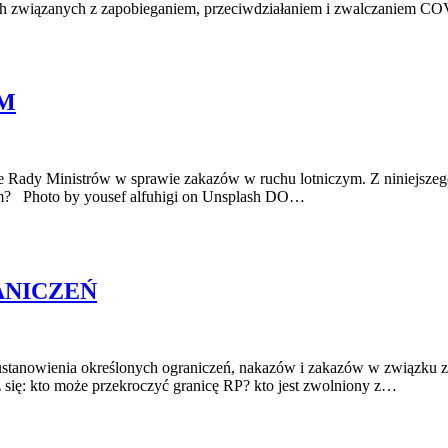
iach związanych z zapobieganiem, przeciwdziałaniem i zwalczaniem 
YM
 Rady Ministrów w sprawie zakazów w ruchu lotniczym. Z niniejszego 
czym? Photo by yousef alfuhigi on Unsplash DO…
ANICZEŃ
stanowienia określonych ograniczeń, nakazów i zakazów w związku z w
się: kto może przekroczyć granicę RP? kto jest zwolniony z…