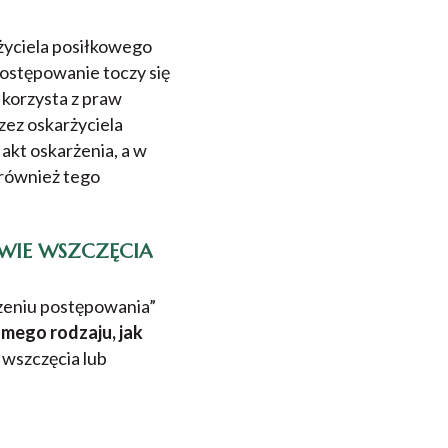
życiela posiłkowego
Postępowanie toczy się
 korzysta z praw
zez oskarżyciela
 akt oskarżenia, a w
 również tego
WIE WSZCZĘCIA
zeniu postępowania”
mego rodzaju, jak
wszczęcia lub