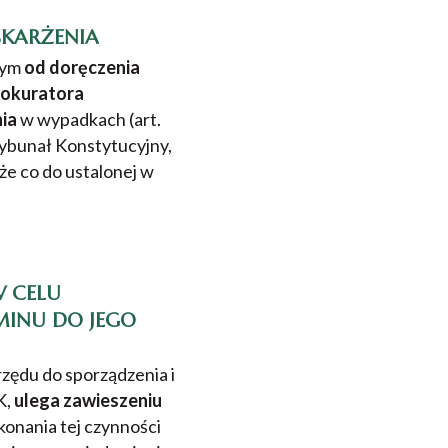
SKARŻENIA
nym
od doręczenia
rokuratora
ia
w wypadkach (art.
Trybunał Konstytucyjny,
że co do ustalonej w
 CELU
MINU DO JEGO
zędu do sporządzenia i
K,
ulega zawieszeniu
konania tej czynności