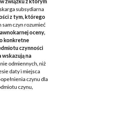
 w związku z którym
 skarga subsydiarna
ści z tym, którego
n sam czyn rozumieć
rawnokarnej oceny,
lko konkretne
edmiotu czynności
a wskazują na
anie odmiennych, niż
sie daty i miejsca
popełnienia czynu dla
odmiotu czynu,