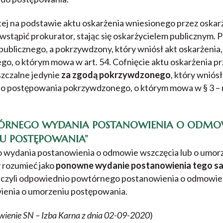
tej na podstawie aktu oskarżenia wniesionego przez oskar
stąpić prokurator, stając się oskarżycielem publicznym. 
ublicznego, a pokrzywdzony, który wniósł akt oskarżenia,
go, o którym mowa w art. 54. Cofnięcie aktu oskarżenia pr
szczalne jedynie
za zgodą pokrzywdzonego
, który wniósł
ę do postępowania pokrzywdzonego, o którym mowa w § 3 –
ÓRNEGO WYDANIA POSTANOWIENIA O ODMO
U POSTĘPOWANIA”
wydania postanowienia o odmowie wszczęcia lub o umor
y rozumieć jako
ponowne wydanie postanowienia tego sa
, czyli odpowiednio powtórnego postanowienia o odmowie 
enia o umorzeniu postępowania.
ienie SN – Izba Karna z dnia 02-09-2020
)