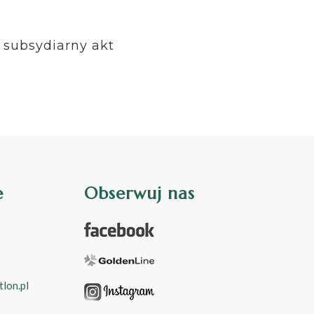
,
subsydiarny akt
e
Obserwuj nas
lon.pl