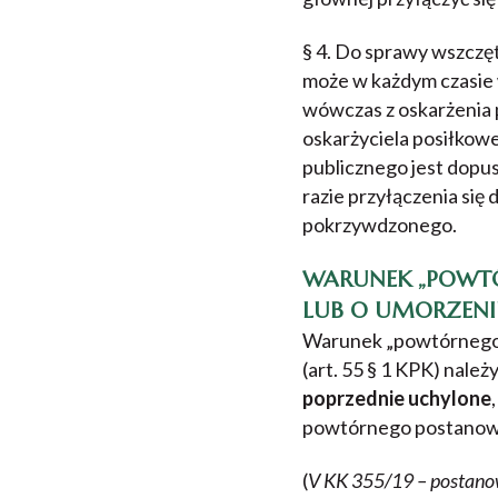
§ 4. Do sprawy wszczę
może w każdym czasie w
wówczas z oskarżenia p
oskarżyciela posiłkowe
publicznego jest dopu
razie przyłączenia si
pokrzywdzonego.
WARUNEK „POWT
LUB O UMORZENI
Warunek „powtórnego 
(art. 55 § 1 KPK) należ
poprzednie uchylone
powtórnego postanowi
(
V KK 355/19 – postanow