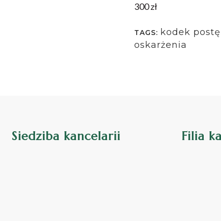
300 zł
kodek post
TAGS:
oskarżenia
Siedziba kancelarii
Filia k