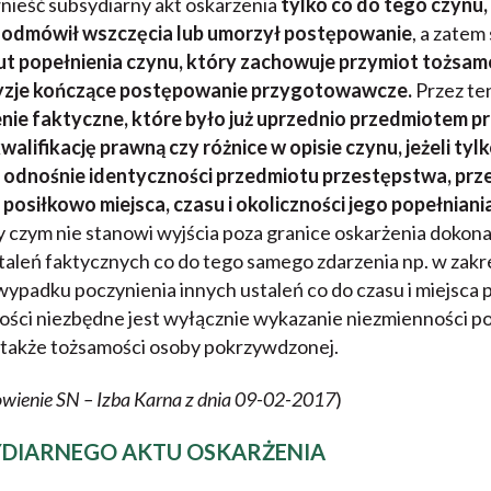
ieść subsydiarny akt oskarżenia
tylko co do tego czynu,
 odmówił wszczęcia lub umorzył postępowanie
, a zatem
ut popełnienia czynu, który zachowuje przymiot tożsamo
yzje kończące postępowanie przygotowawcze.
Przez te
nie faktyczne, które było już uprzednio przedmiotem p
walifikację prawną czy różnice w opisie czynu, jeżeli ty
e odnośnie identyczności przedmiotu przestępstwa, prz
posiłkowo miejsca, czasu i okoliczności jego popełniani
 czym nie stanowi wyjścia poza granice oskarżenia dokon
staleń faktycznych co do tego samego zdarzenia np. w zakre
ypadku poczynienia innych ustaleń co do czasu i miejsca 
ości niezbędne jest wyłącznie wykazanie niezmienności p
 także tożsamości osoby pokrzywdzonej.
wienie SN – Izba Karna z dnia 09-02-2017
)
YDIARNEGO AKTU OSKARŻENIA