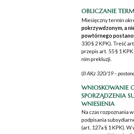
OBLICZANIE TERM
Miesięczny termin okre
pokrzywdzonym, a nie
powtórnego postanow
330 § 2 KPK). Treść ar
przepis art. 55 § 1 KP
nim prekluzji.
(
II AKz 320/19 – posta
WNIOSKOWANIE O
SPORZĄDZENIA SU
WNIESIENIA
Na czas rozpoznania w
podpisania subsydiarne
(art. 127a § 1 KPK). W