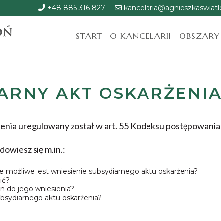
+48 886 316 827
kancelaria@agnieszkaswiatlo
START
O KANCELARII
OBSZARY
ARNY AKT OSKARŻENI
żenia uregulowany został w art. 55 Kodeksu postępowania
dowiesz się m.in.:
ie możliwe jest wniesienie subsydiarnego aktu oskarżenia?
ić?
in do jego wniesienia?
subsydiarnego aktu oskarżenia?