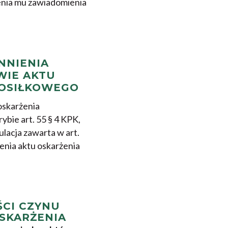
enia mu zawiadomienia
NNIENIA
WIE AKTU
POSIŁKOWEGO
oskarżenia
ybie art. 55 § 4 KPK,
lacja zawarta w art.
enia aktu oskarżenia
CI CZYNU
SKARŻENIA