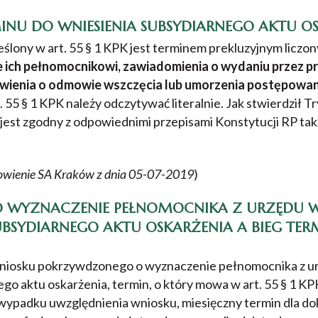
INU DO WNIESIENIA SUBSYDIARNEGO AKTU O
ślony w art. 55 § 1 KPK jest terminem prekluzyjnym liczo
 ich pełnomocnikowi, zawiadomienia o wydaniu przez p
ienia o odmowie wszczęcia lub umorzenia postępowan
t. 55 § 1 KPK należy odczytywać literalnie. Jak stwierdził 
K jest zgodny z odpowiednimi przepisami Konstytucji RP tak
nowienie SA Kraków z dnia 05-07-2019
)
 WYZNACZENIE PEŁNOMOCNIKA Z URZĘDU W
BSYDIARNEGO AKTU OSKARŻENIA A BIEG TER
niosku pokrzywdzonego o wyznaczenie pełnomocnika z ur
go aktu oskarżenia, termin, o który mowa w art. 55 § 1 KP
 wypadku uwzględnienia wniosku, miesięczny termin dla do