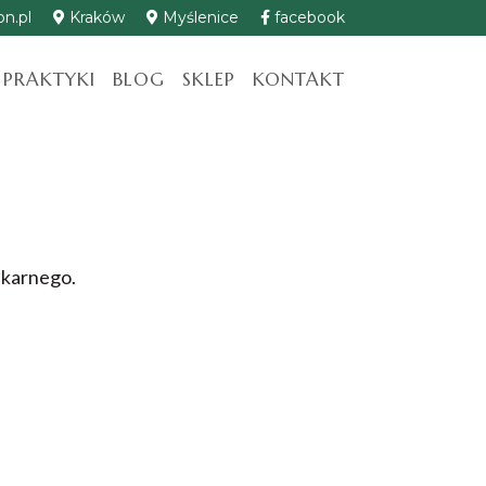
n.pl
Kraków
Myślenice
facebook
 PRAKTYKI
BLOG
SKLEP
KONTAKT
A
 karnego.