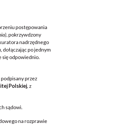
orzeniu postępowania
ia)
, pokrzywdzony
okuratora nadrzędnego
, dołączając po jednym
e się odpowiednio.
 podpisany przez
tej Polskiej
, z
ch sądowi.
ądowego na rozprawie