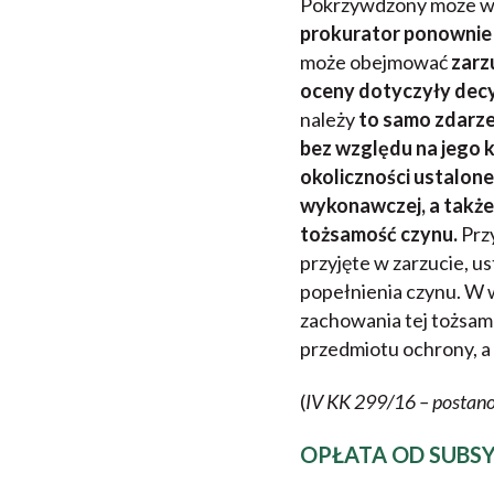
Pokrzywdzony może wn
prokurator ponownie
może obejmować
zarz
oceny dotyczyły dec
należy
to samo zdarze
bez względu na jego k
okoliczności ustalon
wykonawczej, a także 
tożsamość czynu.
Przy
przyjęte w zarzucie, u
popełnienia czynu. W w
zachowania tej tożsam
przedmiotu ochrony, a
(
IV KK 299/16 – postano
OPŁATA OD SUBS