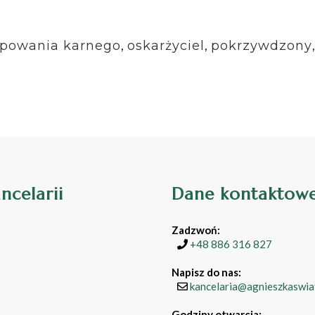
ępowania karnego
,
oskarżyciel
,
pokrzywdzony
ancelarii
Dane kontaktow
Zadzwoń:
+48 886 316 827
Napisz do nas:
kancelaria@agnieszkaswiat
Godziny otwarcia: