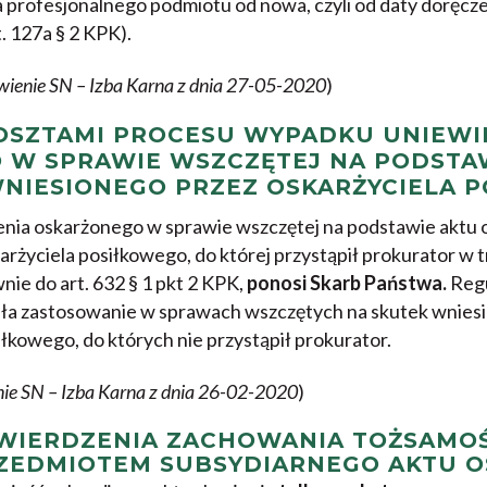
a profesjonalnego podmiotu od nowa, czyli od daty doręcz
. 127a § 2 KPK).
wienie SN – Izba Karna z dnia 27-05-2020
)
KOSZTAMI PROCESU WYPADKU UNIEWI
 W SPRAWIE WSZCZĘTEJ NA PODSTA
WNIESIONEGO PRZEZ OSKARŻYCIELA 
ia oskarżonego w sprawie wszczętej na podstawie aktu 
rżyciela posiłkowego, do której przystąpił prokurator w tr
nie do art. 632 § 1 pkt 2 KPK,
ponosi Skarb Państwa.
Regu
ała zastosowanie w sprawach wszczętych na skutek wniesi
iłkowego, do których nie przystąpił prokurator.
nie SN – Izba Karna z dnia 26-02-2020
)
WIERDZENIA ZACHOWANIA TOŻSAMOŚ
ZEDMIOTEM SUBSYDIARNEGO AKTU O