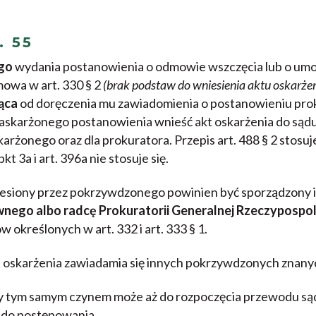
. 55
go
wydania postanowienia o odmowie wszczęcia lub o um
owa w art. 330 § 2
(brak podstaw do wniesienia aktu oskarżen
iąca
od doręczenia mu zawiadomienia o postanowieniu pr
askarżonego postanowienia wnieść akt oskarżenia do sądu
karżonego oraz dla prokuratora. Przepis art. 488 § 2 stosuj
kt 3a i art. 396a nie stosuje się.
niesiony przez pokrzywdzonego powinien być sporządzony i
nego albo radcę Prokuratorii Generalnej Rzeczypospoli
kreślonych w art. 332 i art. 333 § 1.
tu oskarżenia zawiadamia się innych pokrzywdzonych znany
ny tym samym czynem może aż do rozpoczęcia przewodu s
ę do postępowania.