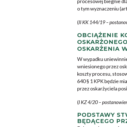
procesowej biegnie dl
o tym wyznaczeniu (art
(
II KK 144/19 – postano
OBCIĄŻENIE 
OSKARŻONEGO
OSKARŻENIA 
W wypadku uniewinnien
wniesionego przez oska
koszty procesu, stosow
640 § 1 KPK będzie mi
przez oskarżyciela pos
(
I KZ 4/20 – postanowie
PODSTAWY ST
BĘDĄCEGO PR