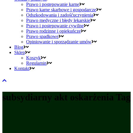
Prawo i postępowanie karne
Prawo karne skarbowe i gospodarcze
Odszkodowania i zadośćuczynienia
Prawo medyczne i błędy lekarskie
Prawo i postępowanie cywilne
Prawo rodzinne i opiekuńcze
Prawo spadkowe
Opiniowanie i sporządzanie umów
Blog
Sklep
Koszyk
Regulamin
Kontakt
subsydiarny akt oskarżenia Tag