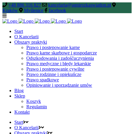
+48 886 316 827
kancelaria@agnieszkaswiatlon.pl
Kraków
Myślenice
facebook
Start
O Kancelarii
Obszary praktyki
Prawo i postępowanie karne
Prawo karne skarbowe i gospodarcze
Odszkodowania i zadośćuczynienia
Prawo medyczne i błędy lekarskie
Prawo i postępowanie cywilne
Prawo rodzinne i opiekuńcze
Prawo spadkowe
Opiniowanie i sporządzanie umów
Blog
Sklep
Koszyk
Regulamin
Kontakt
Start
O Kancelarii
Obszary praktyki