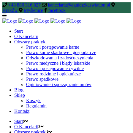
+48 886 316 827
kancelaria@agnieszkaswiatlon.pl
Kraków
Myślenice
facebook
Start
O Kancelarii
Obszary praktyki
Prawo i postępowanie karne
Prawo karne skarbowe i gospodarcze
Odszkodowania i zadośćuczynienia
Prawo medyczne i błędy lekarskie
Prawo i postępowanie cywilne
Prawo rodzinne i opiekuńcze
Prawo spadkowe
Opiniowanie i sporządzanie umów
Blog
Sklep
Koszyk
Regulamin
Kontakt
Start
O Kancelarii
Obszary praktyki