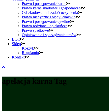
Prawo i postępowanie karne
Prawo karne skarbowe i gospodarcze
Odszkodowania i zadośćuczynienia
Prawo medyczne i błędy lekarskie
Prawo i postępowanie cywilne
Prawo rodzinne i opiekuńcze
Prawo spadkowe
Opiniowanie i sporządzanie umów
Blog
Sklep
Koszyk
Regulamin
Kontakt
apelacja karna Tag