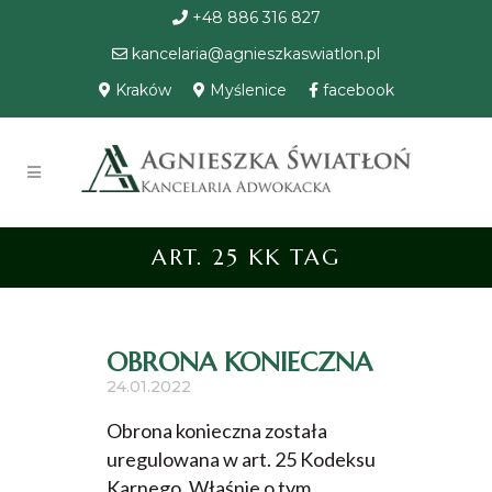
+48 886 316 827
kancelaria@agnieszkaswiatlon.pl
Kraków
Myślenice
facebook
ART. 25 KK TAG
OBRONA KONIECZNA
24.01.2022
Obrona konieczna została
uregulowana w art. 25 Kodeksu
Karnego. Właśnie o tym