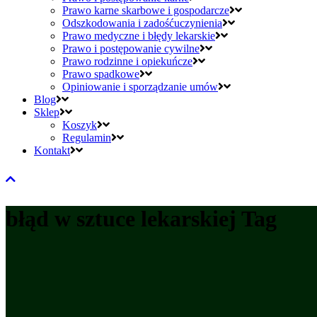
Prawo karne skarbowe i gospodarcze
Odszkodowania i zadośćuczynienia
Prawo medyczne i błędy lekarskie
Prawo i postępowanie cywilne
Prawo rodzinne i opiekuńcze
Prawo spadkowe
Opiniowanie i sporządzanie umów
Blog
Sklep
Koszyk
Regulamin
Kontakt
błąd w sztuce lekarskiej Tag