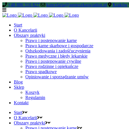
+48 886 316 827
kancelaria@agnieszkaswiatlon.pl
Kraków
Start
O Kancelarii
Obszary praktyki
Prawo i postępowanie karne
Prawo karne skarbowe i gospodarcze
Odszkodowania i zadośćuczynienia
Prawo medyczne i błędy lekarskie
Prawo i postępowanie cywilne
Prawo rodzinne i opiekuńcze
Prawo spadkowe
Opiniowanie i sporządzanie umów
Blog
Sklep
Koszyk
Regulamin
Kontakt
Start
O Kancelarii
Obszary praktyki
Prawo i postępowanie karne