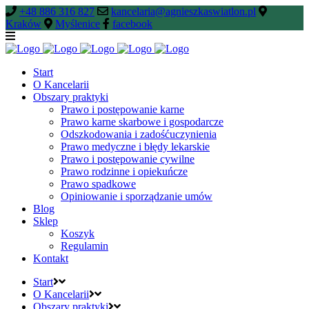
+48 886 316 827
kancelaria@agnieszkaswiatlon.pl
Kraków
Myślenice
facebook
Start
O Kancelarii
Obszary praktyki
Prawo i postępowanie karne
Prawo karne skarbowe i gospodarcze
Odszkodowania i zadośćuczynienia
Prawo medyczne i błędy lekarskie
Prawo i postępowanie cywilne
Prawo rodzinne i opiekuńcze
Prawo spadkowe
Opiniowanie i sporządzanie umów
Blog
Sklep
Koszyk
Regulamin
Kontakt
Start
O Kancelarii
Obszary praktyki