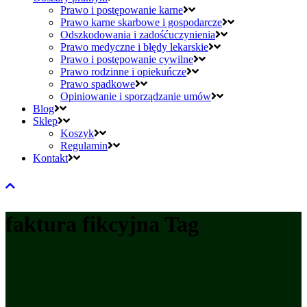
Prawo i postępowanie karne
Prawo karne skarbowe i gospodarcze
Odszkodowania i zadośćuczynienia
Prawo medyczne i błędy lekarskie
Prawo i postępowanie cywilne
Prawo rodzinne i opiekuńcze
Prawo spadkowe
Opiniowanie i sporządzanie umów
Blog
Sklep
Koszyk
Regulamin
Kontakt
faktura fikcyjna Tag