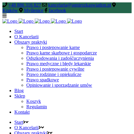
+48 886 316 827
kancelaria@agnieszkaswiatlon.pl
Kraków
Myślenice
facebook
Start
O Kancelarii
Obszary praktyki
Prawo i postępowanie karne
Prawo karne skarbowe i gospodarcze
Odszkodowania i zadośćuczynienia
Prawo medyczne i błędy lekarskie
Prawo i postępowanie cywilne
Prawo rodzinne i opiekuńcze
Prawo spadkowe
Opiniowanie i sporządzanie umów
Blog
Sklep
Koszyk
Regulamin
Kontakt
Start
O Kancelarii
Obszary praktyki