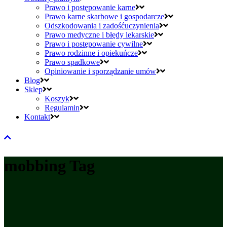
Prawo i postępowanie karne
Prawo karne skarbowe i gospodarcze
Odszkodowania i zadośćuczynienia
Prawo medyczne i błędy lekarskie
Prawo i postępowanie cywilne
Prawo rodzinne i opiekuńcze
Prawo spadkowe
Opiniowanie i sporządzanie umów
Blog
Sklep
Koszyk
Regulamin
Kontakt
mobbing Tag