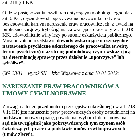
art. 218 § 1 KK.
O ile w postępowaniu cywilnym dotyczącym mobbingu, zgodnie z
art. 6 KC, ciężar dowodu spoczywa na pracowniku, o tyle w
postępowaniu karnym naruszenie praw pracowniczych, z uwagi na
publicznoskargowy tryb ścigania za występek określony w art. 218
KK, udowodnienie winy leży po stronie oskarżyciela publicznego.
Musi on zatem przedstawić
dowody wskazujące na szczególne
nastawienie psychiczne oskarżonego do pracownika (swoisty
terror psychiczny)
oraz
stronę podmiotową czynu wskazującą
na determinację sprawcy przez działanie „uporczywe” lub
„złośliwe”.
(
WA 33/11 – wyrok SN – Izba Wojskowa z dnia 10-01-2012
)
NARUSZANIE PRAW PRACOWNIKÓW A
UMOWY CYWILNOPRAWNE
Z uwagi na to, że przedmiotem przestępstwa określonego w art. 218
§ 1a KK jest naruszenie praw pracowniczych osoby zatrudnionej na
podstawie umowy o pracę, powołania, wyboru lub mianowania,
sąd nie uwzględnił jako pokrzywdzonych tym czynem osób
świadczących prace na podstawie umów cywilnoprawnych
(umów zleceń).