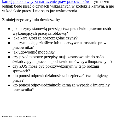
karnej pracodawcy za naruszenie praw pracowników
. Tym razem
jednak będę pisać o czynach wskazanych w kodeksie karnym, a nie
w kodeksie pracy. I nie są to już wykroczenia.
Z niniejszego artykułu dowiesz się:
jakie czyny stanowią przestępstwa przeciwko prawom osób
wykonujących pracę zarobkową?
jaka kara grozi za poszczególne czyny?
na czym polega złośliwe lub uporczywe naruszanie praw
pracownika?
jak udowodnić mobbing?
czy przedmiotowe przepisy mają zastosowanie do osób
świadczących prace na podstawie umów cywilnoprawnych?
czy ZUS może być pokrzywdzonym w tego rodzaju
sprawach?
kto ponosi odpowiedzialność za bezpieczeństwo i higienę
pracy?
kto ponosi odpowiedzialność karną za wypadek śmiertelny
pracownika?
Photo by Headway on Unsplash