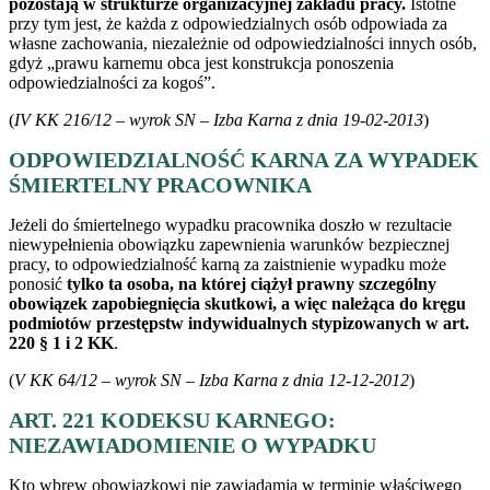
pozostają w strukturze organizacyjnej zakładu pracy.
Istotne
przy tym jest, że każda z odpowiedzialnych osób odpowiada za
własne zachowania, niezależnie od odpowiedzialności innych osób,
gdyż „prawu karnemu obca jest konstrukcja ponoszenia
odpowiedzialności za kogoś”.
(
IV KK 216/12 – wyrok SN – Izba Karna z dnia 19-02-2013
)
ODPOWIEDZIALNOŚĆ KARNA ZA WYPADEK
ŚMIERTELNY PRACOWNIKA
Jeżeli do śmiertelnego wypadku pracownika doszło w rezultacie
niewypełnienia obowiązku zapewnienia warunków bezpiecznej
pracy, to odpowiedzialność karną za zaistnienie wypadku może
ponosić
tylko ta osoba, na której ciążył prawny szczególny
obowiązek zapobiegnięcia skutkowi, a więc należąca do kręgu
podmiotów przestępstw indywidualnych stypizowanych w art.
220 § 1 i 2 KK
.
(
V KK 64/12 – wyrok SN – Izba Karna z dnia 12-12-2012
)
ART. 221 KODEKSU KARNEGO:
NIEZAWIADOMIENIE O WYPADKU
Kto wbrew obowiązkowi nie zawiadamia w terminie właściwego