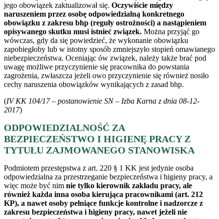
jego obowiązek zaktualizował się.
Oczywiście między
naruszeniem przez osobę odpowiedzialną konkretnego
obowiązku z zakresu bhp (reguły ostrożności) a nastąpieniem
opisywanego skutku musi istnieć związek.
Można przyjąć go
wówczas, gdy da się powiedzieć, że wykonanie obowiązku
zapobiegłoby lub w istotny sposób zmniejszyło stopień omawianego
niebezpieczeństwa. Oceniając ów związek, należy także brać pod
uwagę możliwe przyczynienie się pracownika do powstania
zagrożenia, zwłaszcza jeżeli owo przyczynienie się również nosiło
cechy naruszenia obowiązków wynikających z zasad bhp.
(
IV KK 104/17 – postanowienie SN – Izba Karna z dnia 08-12-
2017
)
ODPOWIEDZIALNOŚĆ ZA
BEZPIECZEŃSTWO I HIGIENĘ PRACY Z
TYTUŁU ZAJMOWANEGO STANOWISKA
Podmiotem przestępstwa z art. 220 § 1 KK jest jedynie osoba
odpowiedzialna za przestrzeganie bezpieczeństwa i higieny pracy, a
więc może być nim
nie tylko kierownik zakładu pracy, ale
również każda inna osoba kierująca pracownikami (art. 212
KP), a nawet osoby pełniące funkcje kontrolne i nadzorcze z
zakresu bezpieczeństwa i higieny pracy, nawet jeżeli nie