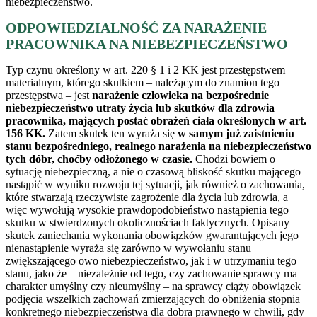
niebezpieczeństwo.
ODPOWIEDZIALNOŚĆ ZA NARAŻENIE
PRACOWNIKA NA NIEBEZPIECZEŃSTWO
Typ czynu określony w art. 220 § 1 i 2 KK jest przestępstwem
materialnym, którego skutkiem – należącym do znamion tego
przestępstwa – jest
narażenie człowieka na bezpośrednie
niebezpieczeństwo utraty życia lub skutków dla zdrowia
pracownika, mających postać obrażeń ciała określonych w art.
156 KK.
Zatem skutek ten wyraża się
w samym już zaistnieniu
stanu bezpośredniego, realnego narażenia na niebezpieczeństwo
tych dóbr, choćby odłożonego w czasie.
Chodzi bowiem o
sytuację niebezpieczną, a nie o czasową bliskość skutku mającego
nastąpić w wyniku rozwoju tej sytuacji, jak również o zachowania,
które stwarzają rzeczywiste zagrożenie dla życia lub zdrowia, a
więc wywołują wysokie prawdopodobieństwo nastąpienia tego
skutku w stwierdzonych okolicznościach faktycznych. Opisany
skutek zaniechania wykonania obowiązków gwarantujących jego
nienastąpienie wyraża się zarówno w wywołaniu stanu
zwiększającego owo niebezpieczeństwo, jak i w utrzymaniu tego
stanu, jako że – niezależnie od tego, czy zachowanie sprawcy ma
charakter umyślny czy nieumyślny – na sprawcy ciąży obowiązek
podjęcia wszelkich zachowań zmierzających do obniżenia stopnia
konkretnego niebezpieczeństwa dla dobra prawnego w chwili, gdy