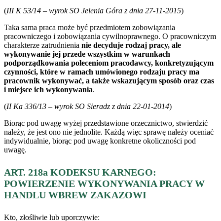
(
III K 53/14 – wyrok SO Jelenia Góra z dnia 27-11-2015
)
Taka sama praca może być przedmiotem zobowiązania
pracowniczego i zobowiązania cywilnoprawnego. O pracowniczym
charakterze zatrudnienia
nie decyduje rodzaj pracy, ale
wykonywanie jej przede wszystkim w warunkach
podporządkowania poleceniom pracodawcy, konkretyzującym
czynności, które w ramach umówionego rodzaju pracy ma
pracownik wykonywać, a także wskazującym sposób oraz czas
i miejsce ich wykonywania
.
(
II Ka 336/13 – wyrok SO Sieradz z dnia 22-01-2014
)
Biorąc pod uwagę wyżej przedstawione orzecznictwo, stwierdzić
należy, że jest ono nie jednolite. Każdą więc sprawę należy oceniać
indywidualnie, biorąc pod uwagę konkretne okoliczności pod
uwagę.
ART. 218a KODEKSU KARNEGO:
POWIERZENIE WYKONYWANIA PRACY W
HANDLU WBREW ZAKAZOWI
Kto, złośliwie lub uporczywie: