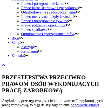
Prawo i postępowanie karne
Prawo karne skarbowe i gospodarcze
Odszkodowania i zadośćuczynienia
Prawo medyczne i błędy lekarskie
Prawo i postępowanie cywilne
Prawo rodzinne i opiekuńcze
Prawo spadkowe
Opiniowanie i sporządzanie umów
Blog
Sklep
Koszyk
Regulamin
Kontakt
PRZESTĘPSTWA PRZECIWKO
PRAWOM OSÓB WYKONUJĄCYCH
PRACĘ ZAROBKOWĄ
Artykuł ten, przestępstwa przeciwko prawom osób wykonujących
pracę zarobkową, to ciąg dalszy zagadnienia
odpowiedzialności