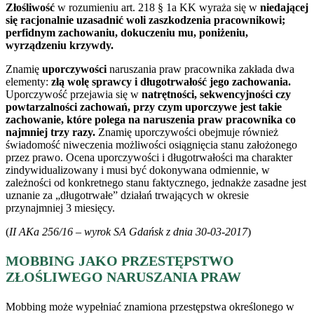
Złośliwość
w rozumieniu art. 218 § 1a KK wyraża się w
niedającej
się racjonalnie uzasadnić woli zaszkodzenia pracownikowi;
perfidnym zachowaniu, dokuczeniu mu, poniżeniu,
wyrządzeniu krzywdy.
Znamię
uporczywości
naruszania praw pracownika zakłada dwa
elementy:
złą wolę sprawcy i długotrwałość jego zachowania.
Uporczywość przejawia się w
natrętności, sekwencyjności czy
powtarzalności zachowań, przy czym uporczywe jest takie
zachowanie, które polega na naruszenia praw pracownika co
najmniej trzy razy.
Znamię uporczywości obejmuje również
świadomość niweczenia możliwości osiągnięcia stanu założonego
przez prawo. Ocena uporczywości i długotrwałości ma charakter
zindywidualizowany i musi być dokonywana odmiennie, w
zależności od konkretnego stanu faktycznego, jednakże zasadne jest
uznanie za „długotrwałe” działań trwających w okresie
przynajmniej 3 miesięcy.
(
II AKa 256/16 – wyrok SA Gdańsk z dnia 30-03-2017
)
MOBBING JAKO PRZESTĘPSTWO
ZŁOŚLIWEGO NARUSZANIA PRAW
Mobbing może wypełniać znamiona przestępstwa określonego w