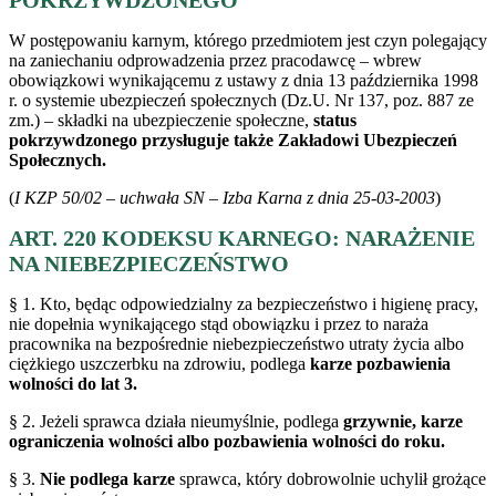
W postępowaniu karnym, którego przedmiotem jest czyn polegający
na zaniechaniu odprowadzenia przez pracodawcę – wbrew
obowiązkowi wynikającemu z ustawy z dnia 13 października 1998
r. o systemie ubezpieczeń społecznych (Dz.U. Nr 137, poz. 887 ze
zm.) – składki na ubezpieczenie społeczne,
status
pokrzywdzonego przysługuje także Zakładowi Ubezpieczeń
Społecznych.
(
I KZP 50/02 – uchwała SN – Izba Karna z dnia 25-03-2003
)
ART. 220 KODEKSU KARNEGO: NARAŻENIE
NA NIEBEZPIECZEŃSTWO
§ 1. Kto, będąc odpowiedzialny za bezpieczeństwo i higienę pracy,
nie dopełnia wynikającego stąd obowiązku i przez to naraża
pracownika na bezpośrednie niebezpieczeństwo utraty życia albo
ciężkiego uszczerbku na zdrowiu, podlega
karze pozbawienia
wolności do lat 3.
§ 2. Jeżeli sprawca działa nieumyślnie, podlega
grzywnie, karze
ograniczenia wolności albo pozbawienia wolności do roku.
§ 3.
Nie podlega karze
sprawca, który dobrowolnie uchylił grożące