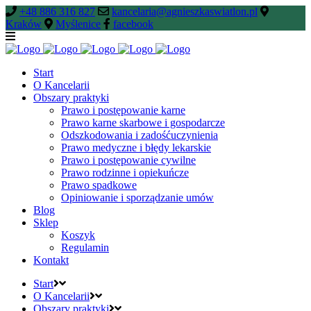
+48 886 316 827
kancelaria@agnieszkaswiatlon.pl
Kraków
Myślenice
facebook
Start
O Kancelarii
Obszary praktyki
Prawo i postępowanie karne
Prawo karne skarbowe i gospodarcze
Odszkodowania i zadośćuczynienia
Prawo medyczne i błędy lekarskie
Prawo i postępowanie cywilne
Prawo rodzinne i opiekuńcze
Prawo spadkowe
Opiniowanie i sporządzanie umów
Blog
Sklep
Koszyk
Regulamin
Kontakt
Start
O Kancelarii
Obszary praktyki