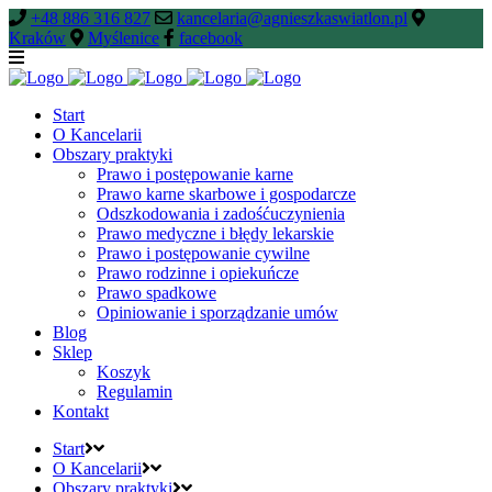
+48 886 316 827
kancelaria@agnieszkaswiatlon.pl
Kraków
Myślenice
facebook
Start
O Kancelarii
Obszary praktyki
Prawo i postępowanie karne
Prawo karne skarbowe i gospodarcze
Odszkodowania i zadośćuczynienia
Prawo medyczne i błędy lekarskie
Prawo i postępowanie cywilne
Prawo rodzinne i opiekuńcze
Prawo spadkowe
Opiniowanie i sporządzanie umów
Blog
Sklep
Koszyk
Regulamin
Kontakt
Start
O Kancelarii
Obszary praktyki