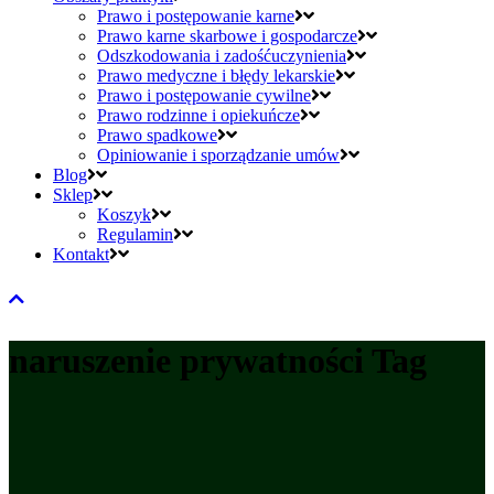
Prawo i postępowanie karne
Prawo karne skarbowe i gospodarcze
Odszkodowania i zadośćuczynienia
Prawo medyczne i błędy lekarskie
Prawo i postępowanie cywilne
Prawo rodzinne i opiekuńcze
Prawo spadkowe
Opiniowanie i sporządzanie umów
Blog
Sklep
Koszyk
Regulamin
Kontakt
naruszenie prywatności Tag