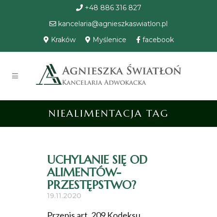
+48 886 316 827
kancelaria@agnieszkaswiatlon.pl
Kraków
Myślenice
facebook
NIEALIMENTACJA TAG
UCHYLANIE SIĘ OD
ALIMENTÓW-
PRZESTĘPSTWO?
19.11.2020
Przepis art. 209 Kodeksu