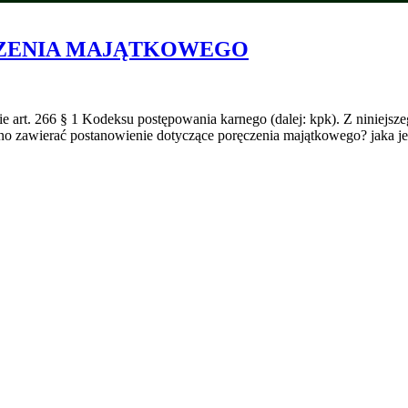
CZENIA MAJĄTKOWEGO
e art. 266 § 1 Kodeksu postępowania karnego (dalej: kpk). Z niniejsz
no zawierać postanowienie dotyczące poręczenia majątkowego? jaka j