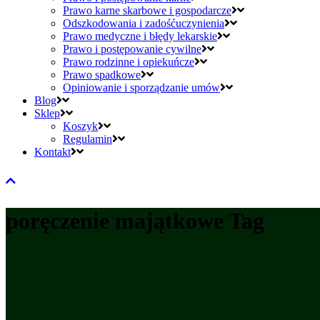
Prawo karne skarbowe i gospodarcze
Odszkodowania i zadośćuczynienia
Prawo medyczne i błędy lekarskie
Prawo i postępowanie cywilne
Prawo rodzinne i opiekuńcze
Prawo spadkowe
Opiniowanie i sporządzanie umów
Blog
Sklep
Koszyk
Regulamin
Kontakt
poręczenie majątkowe Tag