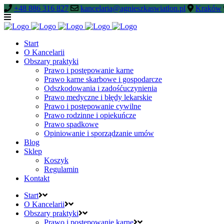
+48 886 316 827
kancelaria@agnieszkaswiatlon.pl
Kraków
Start
O Kancelarii
Obszary praktyki
Prawo i postępowanie karne
Prawo karne skarbowe i gospodarcze
Odszkodowania i zadośćuczynienia
Prawo medyczne i błędy lekarskie
Prawo i postępowanie cywilne
Prawo rodzinne i opiekuńcze
Prawo spadkowe
Opiniowanie i sporządzanie umów
Blog
Sklep
Koszyk
Regulamin
Kontakt
Start
O Kancelarii
Obszary praktyki
Prawo i postępowanie karne