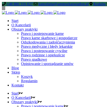
+48 886 316 827
kancelaria@agnieszkaswiatlon.pl
Kraków
Start
O Kancelarii
Obszary praktyki
Prawo i postępowanie karne
Prawo karne skarbowe i gospodarcze
Odszkodowania i zadośćuczynienia
Prawo medyczne i błędy lekarskie
Prawo i postępowanie cywilne
Prawo rodzinne i opiekuńcze
Prawo spadkowe
Opiniowanie i sporządzanie umów
Blog
Sklep
Koszyk
Regulamin
Kontakt
Start
O Kancelarii
Obszary praktyki
Prawo i postępowanie karne