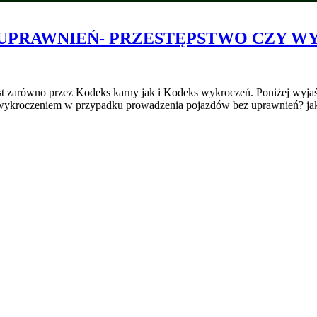
 UPRAWNIEŃ- PRZESTĘPSTWO CZY W
zarówno przez Kodeks karny jak i Kodeks wykroczeń. Poniżej wyjaśnia
m a wykroczeniem w przypadku prowadzenia pojazdów bez uprawnień? j