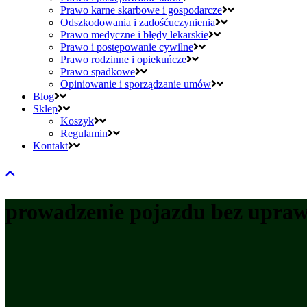
Prawo karne skarbowe i gospodarcze
Odszkodowania i zadośćuczynienia
Prawo medyczne i błędy lekarskie
Prawo i postępowanie cywilne
Prawo rodzinne i opiekuńcze
Prawo spadkowe
Opiniowanie i sporządzanie umów
Blog
Sklep
Koszyk
Regulamin
Kontakt
prowadzenie pojazdu bez upraw