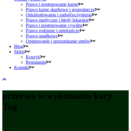
Prawo i postępowanie karne
Prawo karne skarbowe i gospodarcze
Odszkodowania i zadośćuczynienia
Prawo medyczne i błędy lekarskie
Prawo i postępowanie cywilne
Prawo rodzinne i opiekuńcze
Prawo spadkowe
Opiniowanie i sporządzanie umów
Blog
Sklep
Koszyk
Regulamin
Kontakt
przerwa w wykonaniu kary
Tag