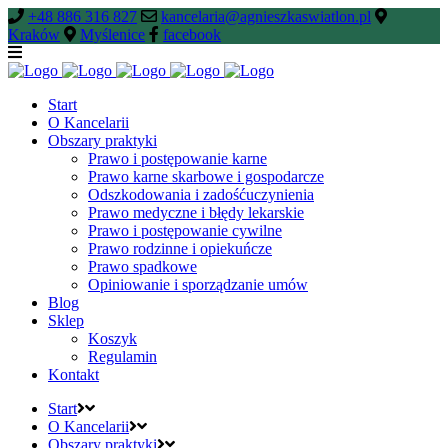
+48 886 316 827
kancelaria@agnieszkaswiatlon.pl
Kraków
Myślenice
facebook
Start
O Kancelarii
Obszary praktyki
Prawo i postępowanie karne
Prawo karne skarbowe i gospodarcze
Odszkodowania i zadośćuczynienia
Prawo medyczne i błędy lekarskie
Prawo i postępowanie cywilne
Prawo rodzinne i opiekuńcze
Prawo spadkowe
Opiniowanie i sporządzanie umów
Blog
Sklep
Koszyk
Regulamin
Kontakt
Start
O Kancelarii
Obszary praktyki