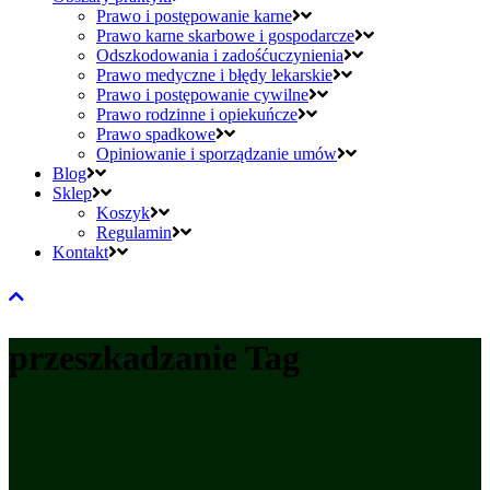
Prawo i postępowanie karne
Prawo karne skarbowe i gospodarcze
Odszkodowania i zadośćuczynienia
Prawo medyczne i błędy lekarskie
Prawo i postępowanie cywilne
Prawo rodzinne i opiekuńcze
Prawo spadkowe
Opiniowanie i sporządzanie umów
Blog
Sklep
Koszyk
Regulamin
Kontakt
przeszkadzanie Tag