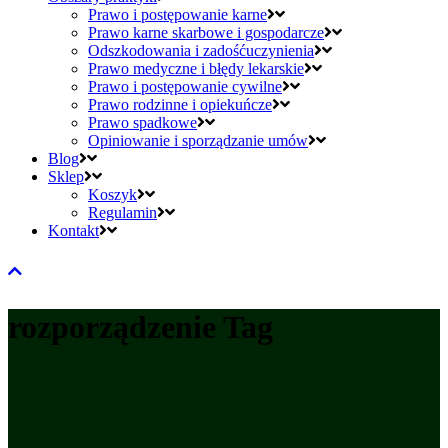
Prawo i postępowanie karne
Prawo karne skarbowe i gospodarcze
Odszkodowania i zadośćuczynienia
Prawo medyczne i błędy lekarskie
Prawo i postępowanie cywilne
Prawo rodzinne i opiekuńcze
Prawo spadkowe
Opiniowanie i sporządzanie umów
Blog
Sklep
Koszyk
Regulamin
Kontakt
rozporządzenie Tag