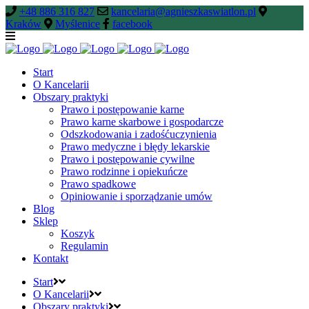
+48 886 316 827
kancelaria@agnieszkaswiatlon.pl
Kraków
Myślenice
facebook
Start
O Kancelarii
Obszary praktyki
Prawo i postępowanie karne
Prawo karne skarbowe i gospodarcze
Odszkodowania i zadośćuczynienia
Prawo medyczne i błędy lekarskie
Prawo i postępowanie cywilne
Prawo rodzinne i opiekuńcze
Prawo spadkowe
Opiniowanie i sporządzanie umów
Blog
Sklep
Koszyk
Regulamin
Kontakt
Start
O Kancelarii
Obszary praktyki