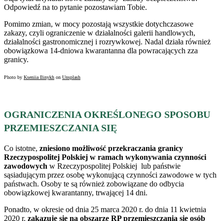
Odpowiedź na to pytanie pozostawiam Tobie.
Pomimo zmian, w mocy pozostają wszystkie dotychczasowe
zakazy, czyli ograniczenie w działalności galerii handlowych,
działalności gastronomicznej i rozrywkowej. Nadal działa również
obowiązkowa 14-dniowa kwarantanna dla powracających zza
granicy.
Photo by
Kseniia Ilinykh
on
Unsplash
OGRANICZENIA OKREŚLONEGO SPOSOBU
PRZEMIESZCZANIA SIĘ
Co istotne,
zniesiono możliwość przekraczania granicy
Rzeczypospolitej Polskiej w ramach wykonywania czynności
zawodowych
w Rzeczypospolitej Polskiej lub państwie
sąsiadującym przez osobę wykonującą czynności zawodowe w tych
państwach. Osoby te są również zobowiązane do odbycia
obowiązkowej kwarantanny, trwającej 14 dni.
Ponadto, w okresie od dnia 25 marca 2020 r. do dnia 11 kwietnia
2020 r.
zakazuje się na obszarze RP przemieszczania się osób