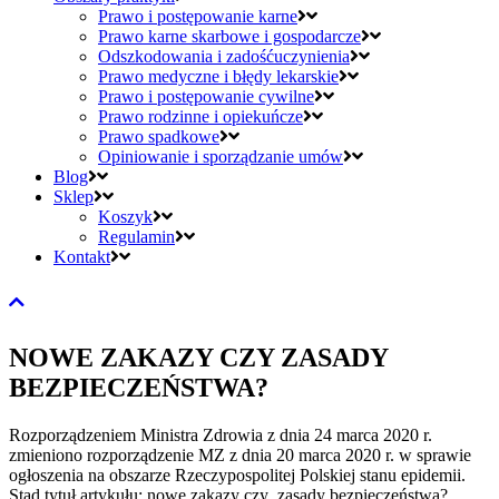
Prawo i postępowanie karne
Prawo karne skarbowe i gospodarcze
Odszkodowania i zadośćuczynienia
Prawo medyczne i błędy lekarskie
Prawo i postępowanie cywilne
Prawo rodzinne i opiekuńcze
Prawo spadkowe
Opiniowanie i sporządzanie umów
Blog
Sklep
Koszyk
Regulamin
Kontakt
NOWE ZAKAZY CZY ZASADY
BEZPIECZEŃSTWA?
Rozporządzeniem Ministra Zdrowia z dnia 24 marca 2020 r.
zmieniono rozporządzenie MZ z dnia 20 marca 2020 r. w sprawie
ogłoszenia na obszarze Rzeczypospolitej Polskiej stanu epidemii.
Stąd tytuł artykułu: nowe zakazy czy zasady bezpieczeństwa?