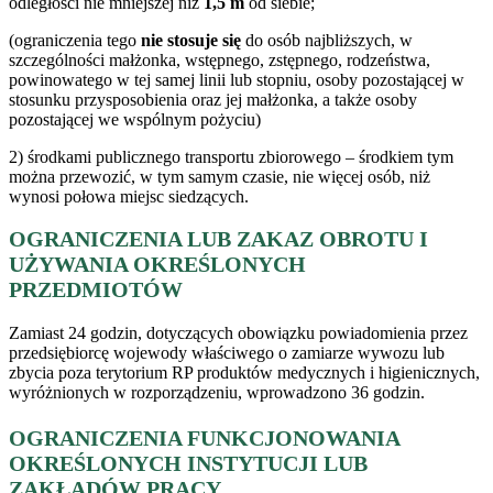
odległości nie mniejszej niż
1,5 m
od siebie;
(ograniczenia tego
nie stosuje się
do osób najbliższych, w
szczególności małżonka, wstępnego, zstępnego, rodzeństwa,
powinowatego w tej samej linii lub stopniu, osoby pozostającej w
stosunku przysposobienia oraz jej małżonka, a także osoby
pozostającej we wspólnym pożyciu)
2) środkami publicznego transportu zbiorowego – środkiem tym
można przewozić, w tym samym czasie, nie więcej osób, niż
wynosi połowa miejsc siedzących.
OGRANICZENIA LUB ZAKAZ OBROTU I
UŻYWANIA OKREŚLONYCH
PRZEDMIOTÓW
Zamiast 24 godzin, dotyczących obowiązku powiadomienia przez
przedsiębiorcę wojewody właściwego o zamiarze wywozu lub
zbycia poza terytorium RP produktów medycznych i higienicznych,
wyróżnionych w rozporządzeniu, wprowadzono 36 godzin.
OGRANICZENIA FUNKCJONOWANIA
OKREŚLONYCH INSTYTUCJI LUB
ZAKŁADÓW PRACY