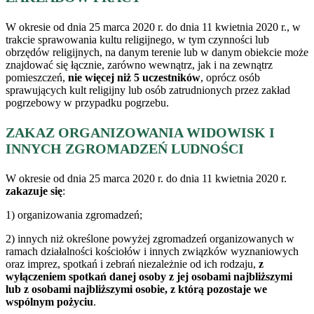
W okresie od dnia 25 marca 2020 r. do dnia 11 kwietnia 2020 r., w
trakcie sprawowania kultu religijnego, w tym czynności lub
obrzędów religijnych, na danym terenie lub w danym obiekcie może
znajdować się łącznie, zarówno wewnątrz, jak i na zewnątrz
pomieszczeń,
nie więcej niż 5 uczestników
, oprócz osób
sprawujących kult religijny lub osób zatrudnionych przez zakład
pogrzebowy w przypadku pogrzebu.
ZAKAZ ORGANIZOWANIA WIDOWISK I
INNYCH ZGROMADZEŃ LUDNOŚCI
W okresie od dnia 25 marca 2020 r. do dnia 11 kwietnia 2020 r.
zakazuje się
:
1) organizowania zgromadzeń;
2) innych niż określone powyżej zgromadzeń organizowanych w
ramach działalności kościołów i innych związków wyznaniowych
oraz imprez, spotkań i zebrań niezależnie od ich rodzaju,
z
wyłączeniem spotkań danej osoby z jej osobami najbliższymi
lub z osobami najbliższymi osobie, z którą pozostaje we
wspólnym pożyciu
.