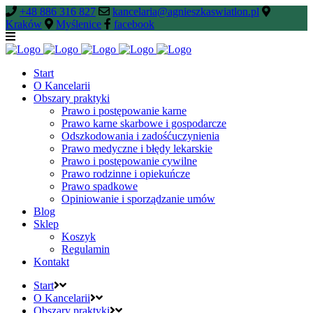
+48 886 316 827
kancelaria@agnieszkaswiatlon.pl
Kraków
Myślenice
facebook
Start
O Kancelarii
Obszary praktyki
Prawo i postępowanie karne
Prawo karne skarbowe i gospodarcze
Odszkodowania i zadośćuczynienia
Prawo medyczne i błędy lekarskie
Prawo i postępowanie cywilne
Prawo rodzinne i opiekuńcze
Prawo spadkowe
Opiniowanie i sporządzanie umów
Blog
Sklep
Koszyk
Regulamin
Kontakt
Start
O Kancelarii
Obszary praktyki