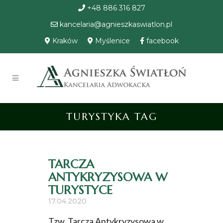
+48 886 316 827
kancelaria@agnieszkaswiatlon.pl
Kraków
Myślenice
facebook
TURYSTYKA TAG
TARCZA
ANTYKRYZYSOWA W
TURYSTYCE
17.04.2020
Tzw. Tarcza Antykryzysowa w