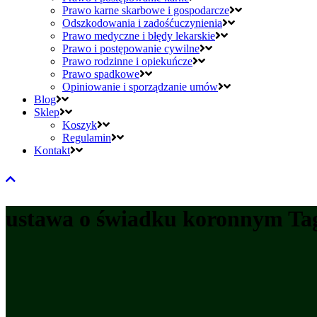
Prawo karne skarbowe i gospodarcze
Odszkodowania i zadośćuczynienia
Prawo medyczne i błędy lekarskie
Prawo i postępowanie cywilne
Prawo rodzinne i opiekuńcze
Prawo spadkowe
Opiniowanie i sporządzanie umów
Blog
Sklep
Koszyk
Regulamin
Kontakt
ustawa o świadku koronnym Ta