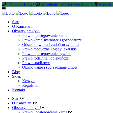
+48 886 316 827
kancelaria@agnieszkaswiatlon.pl
Kraków
Start
O Kancelarii
Obszary praktyki
Prawo i postępowanie karne
Prawo karne skarbowe i gospodarcze
Odszkodowania i zadośćuczynienia
Prawo medyczne i błędy lekarskie
Prawo i postępowanie cywilne
Prawo rodzinne i opiekuńcze
Prawo spadkowe
Opiniowanie i sporządzanie umów
Blog
Sklep
Koszyk
Regulamin
Kontakt
Start
O Kancelarii
Obszary praktyki
Prawo i postępowanie karne