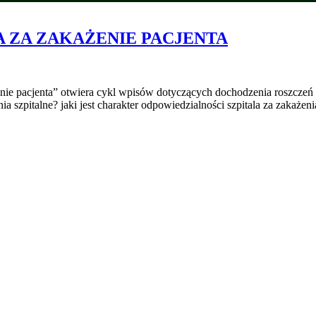
 ZA ZAKAŻENIE PACJENTA
żenie pacjenta” otwiera cykl wpisów dotyczących dochodzenia roszcze
nia szpitalne? jaki jest charakter odpowiedzialności szpitala za zakażen