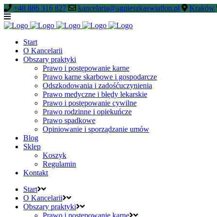
+48 886 316 827
kancelaria@agnieszkaswiatlon.pl
Kraków
Start
O Kancelarii
Obszary praktyki
Prawo i postępowanie karne
Prawo karne skarbowe i gospodarcze
Odszkodowania i zadośćuczynienia
Prawo medyczne i błędy lekarskie
Prawo i postępowanie cywilne
Prawo rodzinne i opiekuńcze
Prawo spadkowe
Opiniowanie i sporządzanie umów
Blog
Sklep
Koszyk
Regulamin
Kontakt
Start
O Kancelarii
Obszary praktyki
Prawo i postępowanie karne