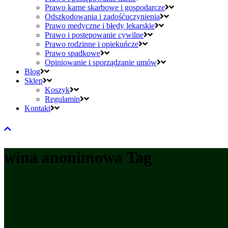
Prawo karne skarbowe i gospodarcze
Odszkodowania i zadośćuczynienia
Prawo medyczne i błędy lekarskie
Prawo i postępowanie cywilne
Prawo rodzinne i opiekuńcze
Prawo spadkowe
Opiniowanie i sporządzanie umów
Blog
Sklep
Koszyk
Regulamin
Kontakt
wina anonimowa Tag