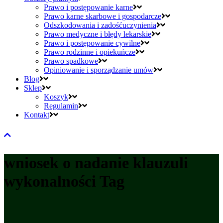
Prawo i postępowanie karne
Prawo karne skarbowe i gospodarcze
Odszkodowania i zadośćuczynienia
Prawo medyczne i błędy lekarskie
Prawo i postępowanie cywilne
Prawo rodzinne i opiekuńcze
Prawo spadkowe
Opiniowanie i sporządzanie umów
Blog
Sklep
Koszyk
Regulamin
Kontakt
wniosek o nadanie klauzuli
wykonalności Tag