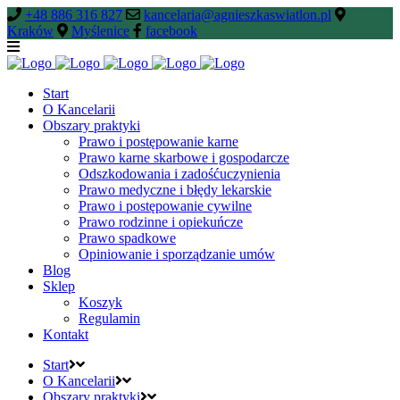
+48 886 316 827
kancelaria@agnieszkaswiatlon.pl
Kraków
Myślenice
facebook
Start
O Kancelarii
Obszary praktyki
Prawo i postępowanie karne
Prawo karne skarbowe i gospodarcze
Odszkodowania i zadośćuczynienia
Prawo medyczne i błędy lekarskie
Prawo i postępowanie cywilne
Prawo rodzinne i opiekuńcze
Prawo spadkowe
Opiniowanie i sporządzanie umów
Blog
Sklep
Koszyk
Regulamin
Kontakt
Start
O Kancelarii
Obszary praktyki