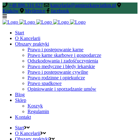
+48 886 316 827
kancelaria@agnieszkaswiatlon.pl
Kraków
Myślenice
facebook
Start
O Kancelarii
Obszary praktyki
Prawo i postępowanie karne
Prawo karne skarbowe i gospodarcze
Odszkodowania i zadośćuczynienia
Prawo medyczne i błędy lekarskie
Prawo i postępowanie cywilne
Prawo rodzinne i opiekuńcze
Prawo spadkowe
Opiniowanie i sporządzanie umów
Blog
Sklep
Koszyk
Regulamin
Kontakt
Start
O Kancelarii
Obszary praktyki