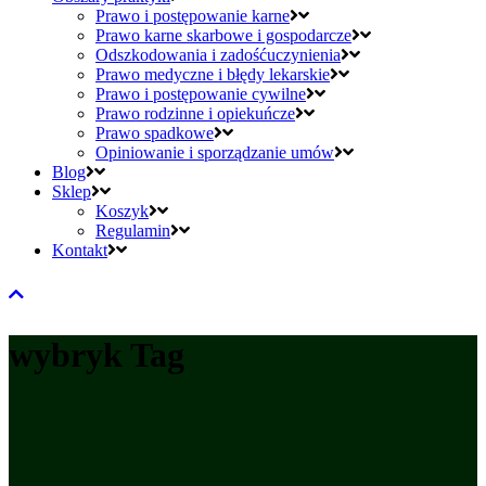
Prawo i postępowanie karne
Prawo karne skarbowe i gospodarcze
Odszkodowania i zadośćuczynienia
Prawo medyczne i błędy lekarskie
Prawo i postępowanie cywilne
Prawo rodzinne i opiekuńcze
Prawo spadkowe
Opiniowanie i sporządzanie umów
Blog
Sklep
Koszyk
Regulamin
Kontakt
wybryk Tag