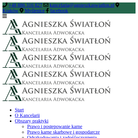
+48 886 316 827
kancelaria@agnieszkaswiatlon.pl
Kraków
Myślenice
facebook
Start
O Kancelarii
Obszary praktyki
Prawo i postępowanie karne
Prawo karne skarbowe i gospodarcze
Odszkodowania i zadośćuczynienia