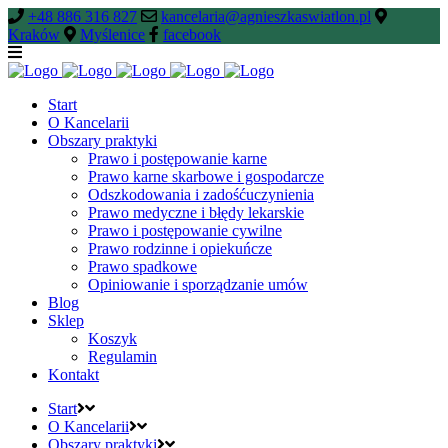
+48 886 316 827
kancelaria@agnieszkaswiatlon.pl
Kraków
Myślenice
facebook
Start
O Kancelarii
Obszary praktyki
Prawo i postępowanie karne
Prawo karne skarbowe i gospodarcze
Odszkodowania i zadośćuczynienia
Prawo medyczne i błędy lekarskie
Prawo i postępowanie cywilne
Prawo rodzinne i opiekuńcze
Prawo spadkowe
Opiniowanie i sporządzanie umów
Blog
Sklep
Koszyk
Regulamin
Kontakt
Start
O Kancelarii
Obszary praktyki