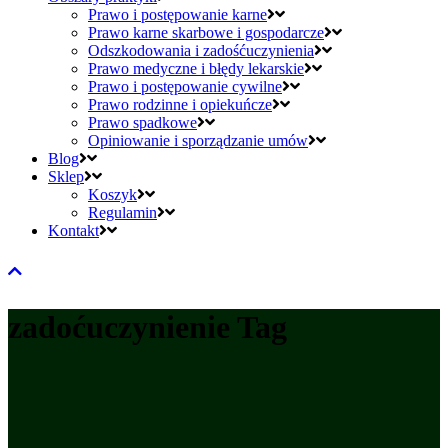
Prawo i postępowanie karne
Prawo karne skarbowe i gospodarcze
Odszkodowania i zadośćuczynienia
Prawo medyczne i błędy lekarskie
Prawo i postępowanie cywilne
Prawo rodzinne i opiekuńcze
Prawo spadkowe
Opiniowanie i sporządzanie umów
Blog
Sklep
Koszyk
Regulamin
Kontakt
zadoćuczynienie Tag